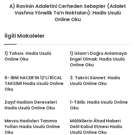
A) Ravinin Adaletini Cerheden Sebepler (Adalet
Noktaları):
Hadis
Vasfına Yönelik Ta’n Noktaları): Hadis Usulü
Usulü
Online Oku
Online
Oku
İlgili Makaleler
1) Tahsis: Hadis Usulü
1) İslam’ı Doğru Anlamaya
Online Oku
Engel Olmak: Hadis Usulü
Online Oku
6- İBNİ HACER’İN 12’Lİ RİCAL
3. Takriri Sünnet: Hadis
TAKSİMİ Hadis Usulü Online
Usulü Online Oku
Oku
Zayıf Hadisin Dereceleri
1-Tâlib: Hadis Usulü Online
Hadis Usulü Online Oku
Oku
Mevzu Hadisleri Tanıma
Mâlikîlerin Âhad Haberi
Yolları Hadis Usulü Online
Delil Kabul Etmesi Hadis
Oku
Usulü Online Oku