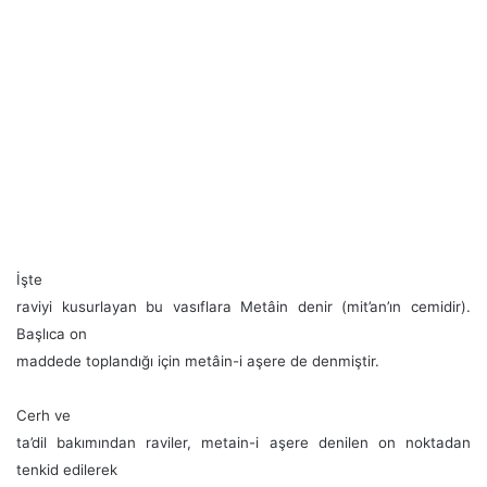
İşte
raviyi kusurlayan bu vasıflara Metâin denir (mit’an’ın cemidir).
Başlıca on
maddede toplandığı için metâin-i aşere de denmiştir.
Cerh ve
ta’dil bakımından raviler, metain-i aşere denilen on noktadan
tenkid edilerek