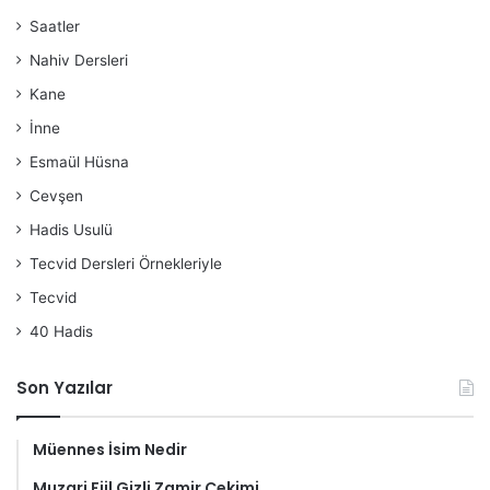
Saatler
Nahiv Dersleri
Kane
İnne
Esmaül Hüsna
Cevşen
Hadis Usulü
Tecvid Dersleri Örnekleriyle
Tecvid
40 Hadis
Son Yazılar
Müennes İsim Nedir
Muzari Fiil Gizli Zamir Çekimi