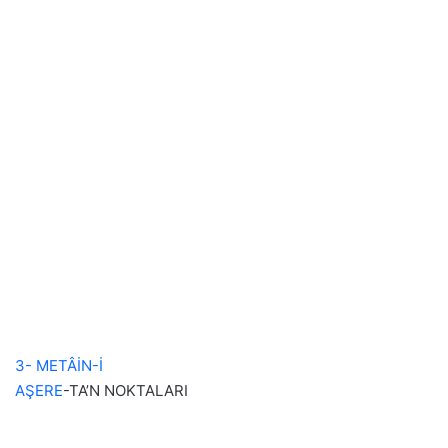
3- METÂİN-İ
AŞERE
-TA’N NOKTALARI