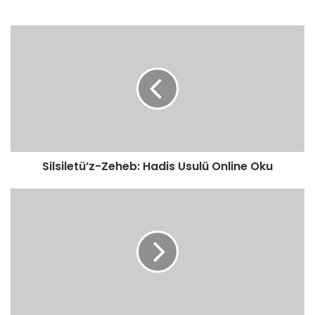
Silsiletü’z-
Zeheb:
Hadis
Usulü
Online
Oku
Silsiletü’z-Zeheb: Hadis Usulü Online Oku
A)
Ravinin
Adaletini
Cerheden
Sebepler
(Adalet
Vasfına
Yönelik
Ta’n