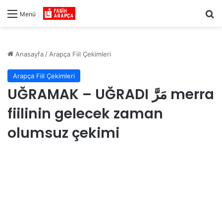
Ar
Menü
Anasayfa
/
Arapça Fiil Çekimleri
Arapça Fiil Çekimleri
UĞRAMAK – UĞRADI مَرَّ merra
fiilinin gelecek zaman
olumsuz çekimi