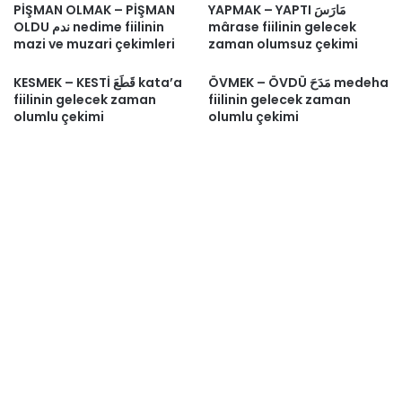
PİŞMAN OLMAK – PİŞMAN
YAPMAK – YAPTI مَارَسَ
OLDU ندم nedime fiilinin
mârase fiilinin gelecek
mazi ve muzari çekimleri
zaman olumsuz çekimi
ÖVMEK – ÖVDÜ مَدَحَ medeha
KESMEK – KESTİ قَطَعَ kata’a
fiilinin gelecek zaman
fiilinin gelecek zaman
olumlu çekimi
olumlu çekimi