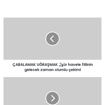
ÇABALAMAK
UĞRAŞMAK
حَاوَلَ
havele
fiilinin
gelecek
zaman
olumlu
çekimi
ÇABALAMAK UĞRAŞMAK حَاوَلَ havele fiilinin
gelecek zaman olumlu çekimi
UĞRAMAK
-
UĞRADI
مَرَّ
merra
fiilinin