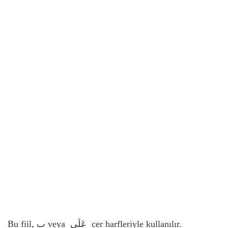
Bu fiil,
بِ
veya
عَلَى
cer harfleriyle kullanılır.