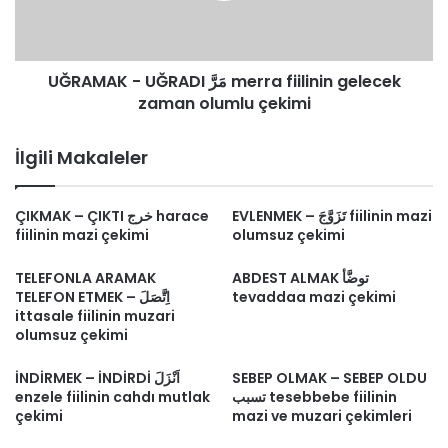
gelecek
zaman
olumlu
UĞRAMAK - UĞRADI مَرَّ merra fiilinin gelecek
çekimi
zaman olumlu çekimi
İlgili Makaleler
EVLENMEK – تَزَوَّجَ fiilinin mazi
ÇIKMAK – ÇIKTI خرج harace
fiilinin mazi çekimi
olumsuz çekimi
TELEFONLA ARAMAK
ABDEST ALMAK توضَّأ
TELEFON ETMEK – اِتَّصَلَ
tevaddaa mazi çekimi
ittasale fiilinin muzari
olumsuz çekimi
İNDİRMEK – İNDİRDİ اَنْزَلَ
SEBEP OLMAK – SEBEP OLDU
enzele fiilinin cahdı mutlak
تسبب tesebbebe fiilinin
çekimi
mazi ve muzari çekimleri