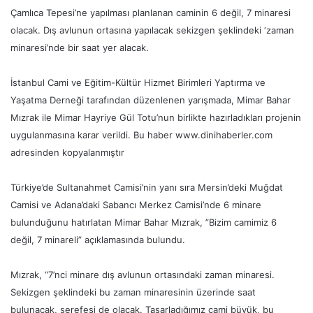
Çamlıca Tepesi’ne yapılması planlanan caminin 6 değil, 7 minaresi
olacak. Dış avlunun ortasına yapılacak sekizgen şeklindeki ‘zaman
minaresi’nde bir saat yer alacak.
İstanbul Cami ve Eğitim-Kültür Hizmet Birimleri Yaptırma ve
Yaşatma Derneği tarafından düzenlenen yarışmada, Mimar Bahar
Mızrak ile Mimar Hayriye Gül Totu’nun birlikte hazırladıkları projenin
uygulanmasına karar verildi. Bu haber www.dinihaberler.com
adresinden kopyalanmıştır
Türkiye’de Sultanahmet Camisi’nin yanı sıra Mersin’deki Muğdat
Camisi ve Adana’daki Sabancı Merkez Camisi’nde 6 minare
bulunduğunu hatırlatan Mimar Bahar Mızrak, ”Bizim camimiz 6
değil, 7 minareli” açıklamasında bulundu.
Mızrak, “7’nci minare dış avlunun ortasındaki zaman minaresi.
Sekizgen şeklindeki bu zaman minaresinin üzerinde saat
bulunacak, şerefesi de olacak. Tasarladığımız cami büyük, bu