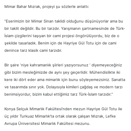
Mimar Bahar Mızrak, projeyi şu sözlerle anlattı:
”Eserimizin bir Mimar Sinan taklidi olduğunu düşünüyorlar ama bu
bir taklit değildir. Bu bir tarzdır. Yarışmanın şartnamesinde de Türk-
İslam çizgilerini taşıyan bir cami projesi öngörülüyordu, biz de o
şekilde tasarladık. Benim için de Hayriye Gül Totu için de cami
denince tarz klasik cami tarzıdır.
Bir şaire ‘niye kahramanlık şiirleri yazıyorsunuz ‘ diyemeyeceğiniz
gibi bizim mesleğimizde de aynı şey geçerlidir. Mühendislikte iki
kere iki dört eder ama mimarlık için bunu söyleyemezsiniz. Sanatta
ve tasarımda sınır yok. Dolayısıyla kimileri çağdaş ve modern tarzı
benimsiyordur, bizim kabul ettiğimiz tarz Türk-İslam tarzıdır.”
Konya Selçuk Mimarlık Fakültesi’nden mezun Hayriye Gül Totu ile
üç yıldır Turkuaz Mimarlık’ta ortak olarak çalışan Mızrak, Lefke
Avrupa Üniversitesi Mimarlık Fakültesi mezunu.