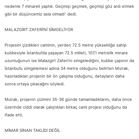
nedenle 7 minareli yaptık. Geçmişi geçmek, geçmişi göz ardı etmek
gibi bir düşüncemiz asla olmadı” dedi.
MALAZGİRT ZAFERİ’Nİ SİMGELİYOR
Projesini çizdikleri caminin, yerden 72.5 metre yüksekliğe sahip
kubbesiyle İstanbul’da yaşayan 72.5 milleti, 107.1 metrelik minare
uzunluğunun ise Malazgirt Zaferi’ni simgelediğini, kubbe çapının da
İstanbul’u simgelemesi adına 34 metre olduğunu belirten Mızrak,
hazırladıkları projenin bir ön çalışma olduğunu, detayların daha
sonra ortaya çıkacağını söyledi.
Mızrak, projenin çizimini 35-36 günde tamamladıklarını, daha önce
üzerinde ciddi olarak çalıştıkları birkaç cami projesi olduğunu da
ifade etti.
MİMAR SİNAN TAKLİDİ DEĞİL