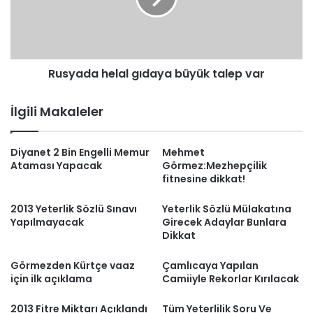
var
Rusyada helal gıdaya büyük talep var
İlgili Makaleler
Diyanet 2 Bin Engelli Memur
Mehmet
Ataması Yapacak
Görmez:Mezhepçilik
fitnesine dikkat!
2013 Yeterlik Sözlü Sınavı
Yeterlik Sözlü Mülakatına
Yapılmayacak
Girecek Adaylar Bunlara
Dikkat
Görmezden Kürtçe vaaz
Çamlıcaya Yapılan
için ilk açıklama
Camiiyle Rekorlar Kırılacak
2013 Fitre Miktarı Açıklandı
Tüm Yeterlilik Soru Ve