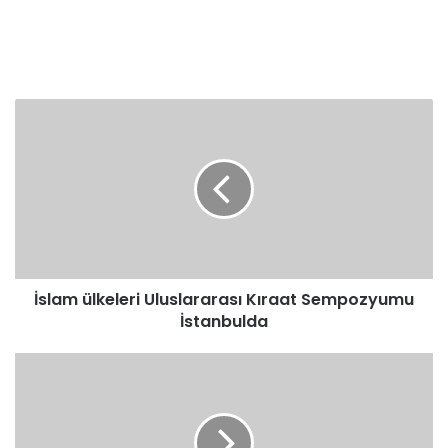
İslam
ülkeleri
Uluslararası
Kıraat
Sempozyumu
İstanbulda
İslam ülkeleri Uluslararası Kıraat Sempozyumu
İstanbulda
Rusyada
helal
gıdaya
büyük
talep