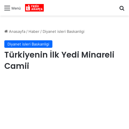
Ar
Menü
Anasayfa
/
Haber
/
Diyanet isleri Baskanligi
Diyanet isleri Baskanligi
Türkiyenin İlk Yedi Minareli
Camii