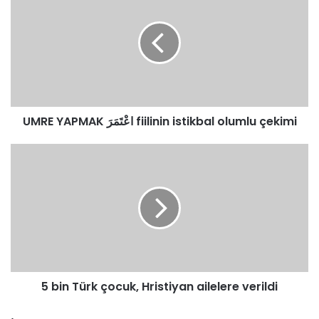
YAPMAK
اعْتَمَرَ
fiilinin
istikbal
olumlu
çekimi
UMRE YAPMAK اعْتَمَرَ fiilinin istikbal olumlu çekimi
5
bin
Türk
çocuk,
Hristiyan
ailelere
verildi
5 bin Türk çocuk, Hristiyan ailelere verildi