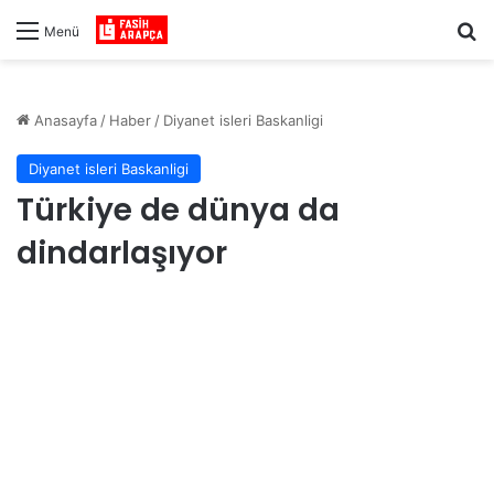
Ar
Menü
Anasayfa
/
Haber
/
Diyanet isleri Baskanligi
Diyanet isleri Baskanligi
Türkiye de dünya da
dindarlaşıyor