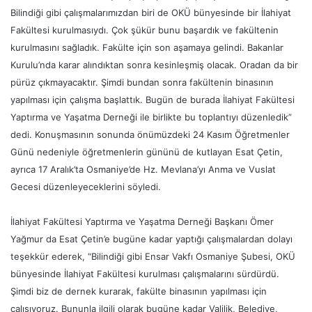
Bilindiği gibi çalışmalarımızdan biri de OKÜ bünyesinde bir İlahiyat
Fakültesi kurulmasıydı. Çok şükür bunu başardık ve fakültenin
kurulmasını sağladık. Fakülte için son aşamaya gelindi. Bakanlar
Kurulu’nda karar alındıktan sonra kesinleşmiş olacak. Oradan da bir
pürüz çıkmayacaktır. Şimdi bundan sonra fakültenin binasının
yapılması için çalışma başlattık. Bugün de burada İlahiyat Fakültesi
Yaptırma ve Yaşatma Derneği ile birlikte bu toplantıyı düzenledik”
dedi. Konuşmasının sonunda önümüzdeki 24 Kasım Öğretmenler
Günü nedeniyle öğretmenlerin gününü de kutlayan Esat Çetin,
ayrıca 17 Aralık’ta Osmaniye’de Hz. Mevlana’yı Anma ve Vuslat
Gecesi düzenleyeceklerini söyledi.
İlahiyat Fakültesi Yaptırma ve Yaşatma Derneği Başkanı Ömer
Yağmur da Esat Çetin’e bugüne kadar yaptığı çalışmalardan dolayı
teşekkür ederek, “Bilindiği gibi Ensar Vakfı Osmaniye Şubesi, OKÜ
bünyesinde İlahiyat Fakültesi kurulması çalışmalarını sürdürdü.
Şimdi biz de dernek kurarak, fakülte binasının yapılması için
çalışıyoruz. Bununla ilgili olarak bugüne kadar Valilik, Belediye,