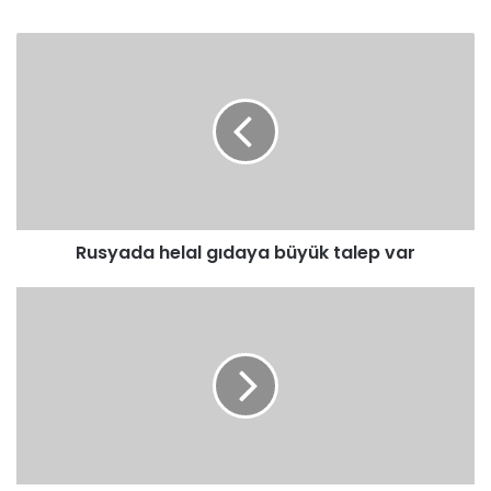
Rusyada
helal
gıdaya
büyük
talep
var
Rusyada helal gıdaya büyük talep var
İlahiyat
Camiası
Bu
Sempozyumda
Buluşuyor