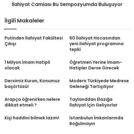
İlahiyat Camiası Bu Sempozyumda Buluşuyor
İlgili Makaleler
Putinden İlahiyat Fakültesi
60 İlahiyat Hocasından
Çıkışı
yeni ilahiyat programına
tepki
1 Milyon İmam Hatipli
Öğretmen Yerine İmam-
olacak
Hatipler Derse Girecek
Dersimiz Kuran, Konumuz
Modern Türkiyede Medrese
başörtüsü!
Geleneği Tartışılıyor
Arapça öğrenirken nelere
Taylanddan Elazığa
dikkat etmeli ?
İlahiyat İçin Geliyorlar
Kişi haddini bilmek lazım!
İstanbulun İmkanlarında
Boğulmayın