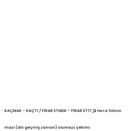
KAÇMAK – KAÇTI / FİRAR ETMEK – FİRAR ETTİ فَرَّ ferra fiilinin
mazi (dili geçmiş zaman) olumsuz çekimi: