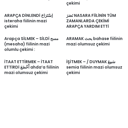
çekimi
نَصَرَ NASARA FİİLİNİN TÜM
ARAPÇA DİNLENDİ اِسْتَرَاحَ
isteraha fiilinin mazi
ZAMANLARDA ÇEKİMİ
çekimi
ARAPÇA YARDIM ETTİ
ARAMAK بحث bahase fiilinin
Arapça SİLMEK – SİLDİ مسح
(mesaha) fiilinin mazi
mazi olumsuz çekimi
olumlu çekimi :
İTAAT ETTİRMEK – İTAAT
İŞİTMEK – / DUYMAK سَمِعَ
ETTİRDİ أَخْضَعَ ahda’a fiilinin
semia fiilinin mazi olumsuz
mazi olumsuz çekimi
çekimi