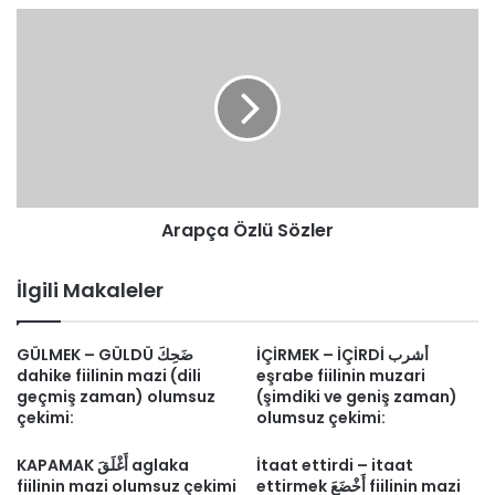
Arapça
Özlü
Sözler
Arapça Özlü Sözler
İlgili Makaleler
İÇİRMEK – İÇİRDİ أشرب
GÜLMEK – GÜLDÜ ضَحِكَ
dahike fiilinin mazi (dili
eşrabe fiilinin muzari
geçmiş zaman) olumsuz
(şimdiki ve geniş zaman)
çekimi:
olumsuz çekimi:
KAPAMAK أَغْلَقَ aglaka
İtaat ettirdi – itaat
fiilinin mazi olumsuz çekimi
ettirmek أَخْضَعَ fiilinin mazi