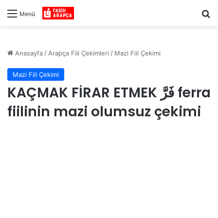
Ar
Menü
Anasayfa
/
Arapça Fiil Çekimleri
/
Mazi Fiil Çekimi
Mazi Fiil Çekimi
KAÇMAK FİRAR ETMEK فَرَّ ferra
fiilinin mazi olumsuz çekimi