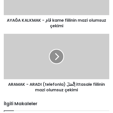
mazi
olumsuz
çekimi
AYAĞA KALKMAK - قَامَ kame fiilinin mazi olumsuz
çekimi
ARAMAK
-
ARADI
(telefonla)
اِتَّصَلَ
ittasale
fiilinin
mazi
olumsuz
ARAMAK - ARADI (telefonla) اِتَّصَلَ ittasale fiilinin
çekimi
mazi olumsuz çekimi
İlgili Makaleler