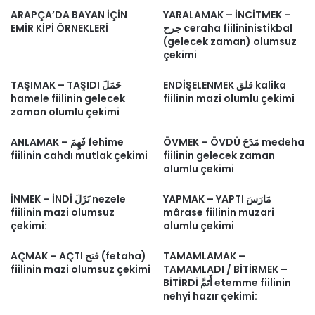
ARAPÇA’DA BAYAN İÇİN
YARALAMAK – İNCİTMEK –
EMİR KİPİ ÖRNEKLERİ
جرح ceraha fiilininistikbal
(gelecek zaman) olumsuz
çekimi
ENDİŞELENMEK قلق kalika
TAŞIMAK – TAŞIDI حَمَلَ
hamele fiilinin gelecek
fiilinin mazi olumlu çekimi
zaman olumlu çekimi
ÖVMEK – ÖVDÜ مَدَحَ medeha
ANLAMAK – فَهِمَ fehime
fiilinin cahdı mutlak çekimi
fiilinin gelecek zaman
olumlu çekimi
YAPMAK – YAPTI مَارَسَ
İNMEK – İNDİ نَزَلَ nezele
fiilinin mazi olumsuz
mârase fiilinin muzari
çekimi:
olumlu çekimi
AÇMAK – AÇTI فتح (fetaha)
TAMAMLAMAK –
fiilinin mazi olumsuz çekimi
TAMAMLADI / BİTİRMEK –
BİTİRDİ أَتَمَّ etemme fiilinin
nehyi hazır çekimi: