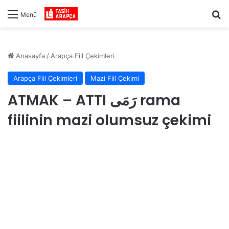
Ar
Menü
Anasayfa
/
Arapça Fiil Çekimleri
Arapça Fiil Çekimleri
Mazi Fiil Çekimi
ATMAK – ATTI رَمَى rama
fiilinin mazi olumsuz çekimi