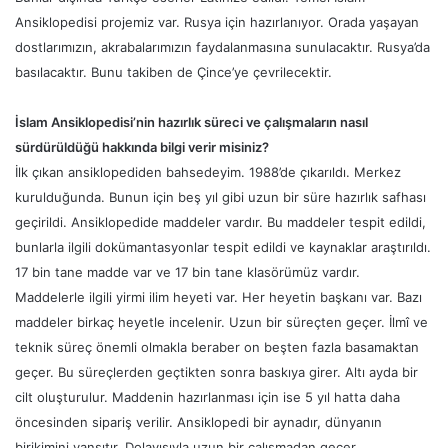
Ansiklopedisi projemiz var. Rusya için hazırlanıyor. Orada yaşayan
dostlarımızın, akrabalarımızın faydalanmasına sunulacaktır. Rusya’da
basılacaktır. Bunu takiben de Çince’ye çevrilecektir.
İslam Ansiklopedisi’nin hazırlık süreci ve çalışmaların nasıl
sürdürüldüğü hakkında bilgi verir misiniz?
İlk çıkan ansiklopediden bahsedeyim. 1988’de çıkarıldı. Merkez
kurulduğunda. Bunun için beş yıl gibi uzun bir süre hazırlık safhası
geçirildi. Ansiklopedide maddeler vardır. Bu maddeler tespit edildi,
bunlarla ilgili dokümantasyonlar tespit edildi ve kaynaklar araştırıldı.
17 bin tane madde var ve 17 bin tane klasörümüz vardır.
Maddelerle ilgili yirmi ilim heyeti var. Her heyetin başkanı var. Bazı
maddeler birkaç heyetle incelenir. Uzun bir süreçten geçer. İlmî ve
teknik süreç önemli olmakla beraber on beşten fazla basamaktan
geçer. Bu süreçlerden geçtikten sonra baskıya girer. Altı ayda bir
cilt oluşturulur. Maddenin hazırlanması için ise 5 yıl hatta daha
öncesinden sipariş verilir. Ansiklopedi bir aynadır, dünyanın
birikimini yansıtır. Dolayısıyla uzun bir çalışmadan geçer.