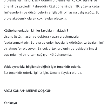
projemiz var. İkinci klasik dönem projemiz var ki, çok ağırlıklı ve
önemli bir projedir. Fahreddin Râzî döneminden 19. yüzyıla kadar
ilmî eserlerin ve düşüncelerin erişilebilir olmasına çalışacağız. Bu
proje akademik olarak çok faydalı olacaktır.
Kütüphanenizden kimler faydalanmaktadır?
Lisans üstü, mastır ve doktora yapan araştırmacılar
faydalanmaktadır. Buraya gelenler hocalarla görüşüp, tartışırlar. İlmî
bir atmosfer oluşuyor. Bir çok ortak projenin gerçekleştirilmesi
açısından iyi bir ortam sağlıyor kütüphanemiz.
Vakit ayırıp bizi bilgilendirdiğiniz için teşekkür ederiz.
Biz teşekkür ederiz ilginiz için. Umarız faydalı oluruz.
ARZU KONAN- MERVE COŞKUN
Yeniasya