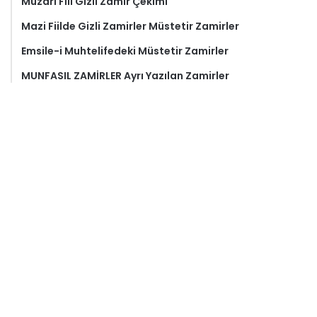
Muzari Fiil Gizli Zamir Çekimi
Mazi Fiilde Gizli Zamirler Müstetir Zamirler
Emsile-i Muhtelifedeki Müstetir Zamirler
MUNFASIL ZAMİRLER Ayrı Yazılan Zamirler