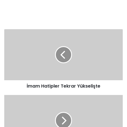
İmam
Hatipler
Tekrar
Yükselişte
İmam Hatipler Tekrar Yükselişte
Uhudda
Çarpışan
Anne
Yüreği