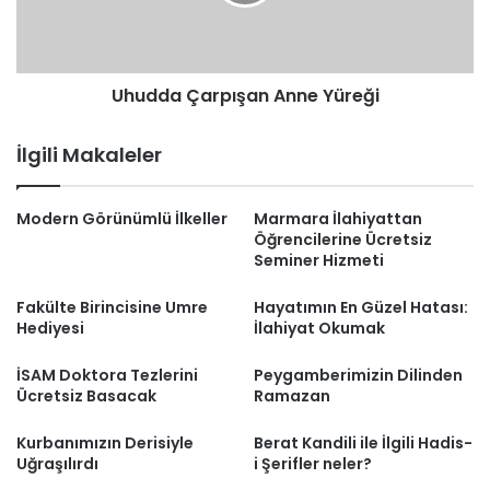
Uhudda Çarpışan Anne Yüreği
İlgili Makaleler
Modern Görünümlü İlkeller
Marmara İlahiyattan
Öğrencilerine Ücretsiz
Seminer Hizmeti
Fakülte Birincisine Umre
Hayatımın En Güzel Hatası:
Hediyesi
İlahiyat Okumak
İSAM Doktora Tezlerini
Peygamberimizin Dilinden
Ücretsiz Basacak
Ramazan
Kurbanımızın Derisiyle
Berat Kandili ile İlgili Hadis-
Uğraşılırdı
i Şerifler neler?