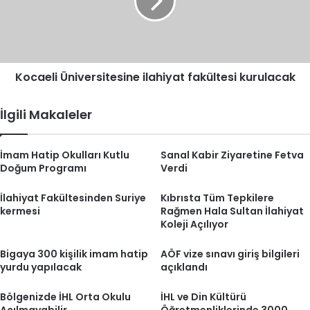
kurulacak
Kocaeli Üniversitesine ilahiyat fakültesi kurulacak
İlgili Makaleler
İmam Hatip Okulları Kutlu
Sanal Kabir Ziyaretine Fetva
Doğum Programı
Verdi
İlahiyat Fakültesinden Suriye
Kıbrısta Tüm Tepkilere
kermesi
Rağmen Hala Sultan İlahiyat
Koleji Açılıyor
Bigaya 300 kişilik imam hatip
AÖF vize sınavı giriş bilgileri
yurdu yapılacak
açıklandı
Bölgenizde İHL Orta Okulu
İHL ve Din Kültürü