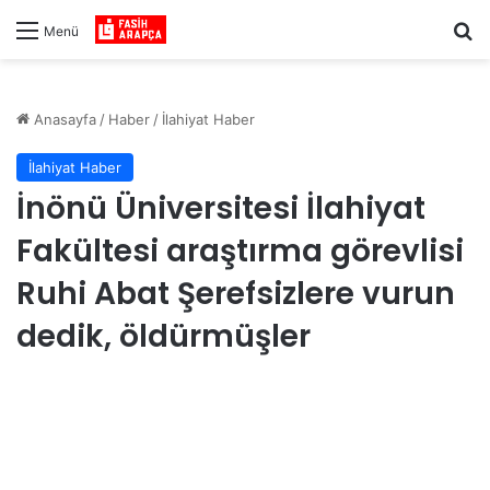
Ar
Menü
Anasayfa
/
Haber
/
İlahiyat Haber
İlahiyat Haber
İnönü Üniversitesi İlahiyat
Fakültesi araştırma görevlisi
Ruhi Abat Şerefsizlere vurun
dedik, öldürmüşler