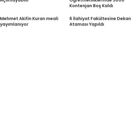
Açılmayabilir
Öğretmenliklerinde 3000
Kontenjan Boş Kaldı
Mehmet Akifin Kuran meali
6 İlahiyat Fakültesine Dekan
yayımlanıyor
Ataması Yapıldı