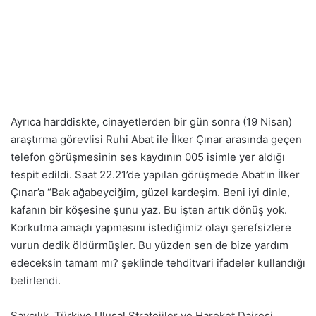
Ayrıca harddiskte, cinayetlerden bir gün sonra (19 Nisan)
araştırma görevlisi Ruhi Abat ile İlker Çınar arasında geçen
telefon görüşmesinin ses kaydının 005 isimle yer aldığı
tespit edildi. Saat 22.21’de yapılan görüşmede Abat’ın İlker
Çınar’a “Bak ağabeyciğim, güzel kardeşim. Beni iyi dinle,
kafanın bir köşesine şunu yaz. Bu işten artık dönüş yok.
Korkutma amaçlı yapmasını istediğimiz olayı şerefsizlere
vurun dedik öldürmüşler. Bu yüzden sen de bize yardım
edeceksin tamam mı? şeklinde tehditvari ifadeler kullandığı
belirlendi.
Savcılık, Türkiye Ulusal Stratejiler ve Hareket Dairesi