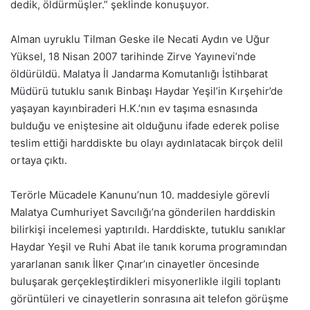
dedik, öldürmüşler.” şeklinde konuşuyor.
Alman uyruklu Tilman Geske ile Necati Aydın ve Uğur
Yüksel, 18 Nisan 2007 tarihinde Zirve Yayınevi’nde
öldürüldü. Malatya İl Jandarma Komutanlığı İstihbarat
Müdürü tutuklu sanık Binbaşı Haydar Yeşil’in Kırşehir’de
yaşayan kayınbiraderi H.K.’nın ev taşıma esnasında
bulduğu ve eniştesine ait olduğunu ifade ederek polise
teslim ettiği harddiskte bu olayı aydınlatacak birçok delil
ortaya çıktı.
Terörle Mücadele Kanunu’nun 10. maddesiyle görevli
Malatya Cumhuriyet Savcılığı’na gönderilen harddiskin
bilirkişi incelemesi yaptırıldı. Harddiskte, tutuklu sanıklar
Haydar Yeşil ve Ruhi Abat ile tanık koruma programından
yararlanan sanık İlker Çınar’ın cinayetler öncesinde
buluşarak gerçekleştirdikleri misyonerlikle ilgili toplantı
görüntüleri ve cinayetlerin sonrasına ait telefon görüşme