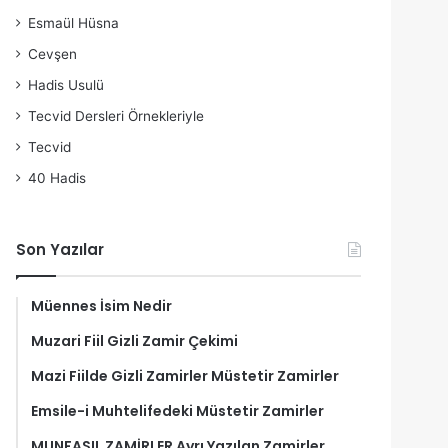
Esmaül Hüsna
Cevşen
Hadis Usulü
Tecvid Dersleri Örnekleriyle
Tecvid
40 Hadis
Son Yazılar
Müennes İsim Nedir
Muzari Fiil Gizli Zamir Çekimi
Mazi Fiilde Gizli Zamirler Müstetir Zamirler
Emsile-i Muhtelifedeki Müstetir Zamirler
MUNFASIL ZAMİRLER Ayrı Yazılan Zamirler