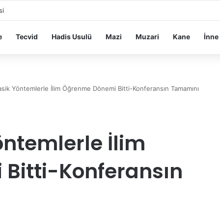
si
e
Tecvid
Hadis Usulü
Mazi
Muzari
Kane
İnne
sik Yöntemlerle İlim Öğrenme Dönemi Bitti-Konferansın Tamamını
ntemlerle İlim
Bitti-Konferansın