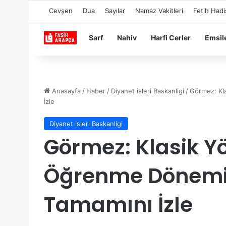
Cevşen
Dua
Sayılar
Namaz Vakitleri
Fetih Hadi
Sarf
Nahiv
Harfi Cerler
Emsil
Anasayfa
/
Haber
/
Diyanet isleri Baskanligi
/
Görmez: Kla
İzle
Diyanet isleri Baskanligi
Görmez: Klasik Yö
Öğrenme Dönemi 
Tamamını İzle