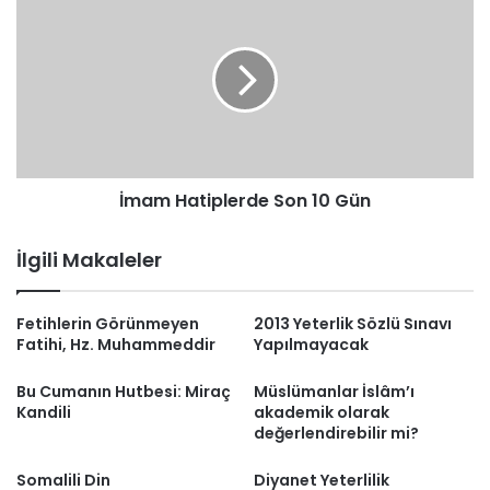
Hatiplerde
Son
10
Gün
İmam Hatiplerde Son 10 Gün
İlgili Makaleler
Fetihlerin Görünmeyen
2013 Yeterlik Sözlü Sınavı
Fatihi, Hz. Muhammeddir
Yapılmayacak
Bu Cumanın Hutbesi: Miraç
Müslümanlar İslâm’ı
Kandili
akademik olarak
değerlendirebilir mi?
Somalili Din
Diyanet Yeterlilik