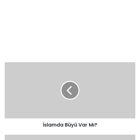
İslamda
Büyü
Var
Mı?
İslamda Büyü Var Mı?
İmam