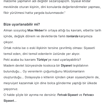
malzeme yapmanın adı değildir sezaropapizm. Siyasal iktidar
mevkiinde oturan kişinin, dini konularda değerlendirmeler yapması,
fikir yürütmesi hatta yargıda bulunmasıdır.”
Bize uyarlanabilir mi?
Alman sosyolog
Max Weber
‘in ortaya attığı bu kavram, elbette tarih
içinde, değişik dönem ve devletlerde farklı
tonlarda
karşımıza
çıkıyor.
Ortak nokta ise o eski ilişkinin tersine çevrilmiş olması: Siyaseti
temsil eden, dini temsil edenlerin üstünde yer alıyor.
Peki acaba bu kavramı
Türkiye
‘ye nasıl uyarlayabiliriz?
Madem devlet bünyesinde koskoca bir
Diyanet
teşkilatının
bulunduğu… Oy verenlerin çoğunluğunu Müslümanların
oluşturduğu… Dolayısıyla o kitlenin içinden çıkan siyasetçilerin de,
meşruiyet kazanmak için dine bolca gönderme yaptığı bir ülkede
yaşıyoruz.
O halde şöyle bir ayrıma ne dersiniz:
Fetvalı Siyaset
ve
Fetvacı
Siyaset
…