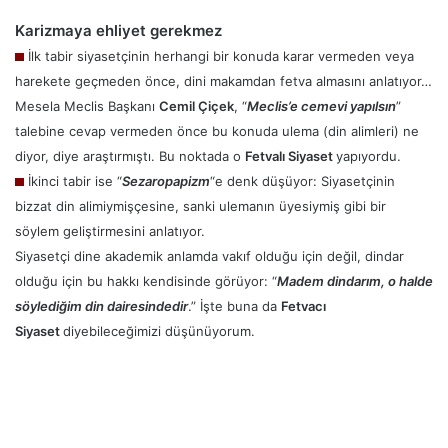
Karizmaya ehliyet gerekmez
İlk tabir siyasetçinin herhangi bir konuda karar vermeden veya
harekete geçmeden önce, dini makamdan fetva almasını anlatıyor…
Mesela Meclis Başkanı
Cemil Çiçek
, “
Meclis’e cemevi yapılsın
”
talebine cevap vermeden önce bu konuda ulema (din alimleri) ne
diyor, diye araştırmıştı. Bu noktada o
Fetvalı Siyaset
yapıyordu.
İkinci tabir ise “
Sezaropapizm
“e denk düşüyor: Siyasetçinin
bizzat din alimiymişçesine, sanki ulemanın üyesiymiş gibi bir
söylem geliştirmesini anlatıyor.
Siyasetçi dine akademik anlamda vakıf olduğu için değil, dindar
olduğu için bu hakkı kendisinde görüyor: “
Madem dindarım, o halde
söylediğim din dairesindedir
.” İşte buna da
Fetvacı
Siyaset
diyebileceğimizi düşünüyorum.