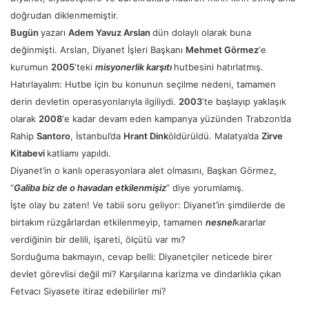
doğrudan diklenmemiştir.
Bugün
yazarı
Adem Yavuz Arslan
dün dolaylı olarak buna
değinmişti. Arslan, Diyanet İşleri Başkanı
Mehmet Görmez
‘e
kurumun
2005
‘teki
misyonerlik karşıtı
hutbesini hatırlatmış.
Hatırlayalım: Hutbe için bu konunun seçilme nedeni, tamamen
derin devletin operasyonlarıyla ilgiliydi.
2003
‘te başlayıp yaklaşık
olarak
2008
‘e kadar devam eden kampanya yüzünden Trabzon’da
Rahip
Santoro
, İstanbul’da
Hrant Dink
öldürüldü. Malatya’da
Zirve
Kitabevi
katliamı yapıldı.
Diyanet’in o kanlı operasyonlara alet olmasını, Başkan Görmez,
“
Galiba biz de o havadan etkilenmişiz
” diye yorumlamış.
İşte olay bu zaten! Ve tabii soru geliyor: Diyanet’in şimdilerde de
birtakım rüzgârlardan etkilenmeyip, tamamen
nesnel
kararlar
verdiğinin bir delili, işareti, ölçütü var mı?
Sorduğuma bakmayın, cevap belli: Diyanetçiler neticede birer
devlet görevlisi değil mi? Karşılarına karizma ve dindarlıkla çıkan
Fetvacı Siyasete itiraz edebilirler mi?