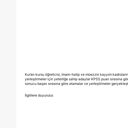
Kur’an kursu öğreticisi, imam-hatip ve müezzin kayyım kadroları
yerleştirmeler için yeterliğe sahip adaylar KPSS puan sırasına g
sonucu başarı sırasına göre atamalar ve yerleştirmeler gerçekleşti
İlgililere duyurulur.