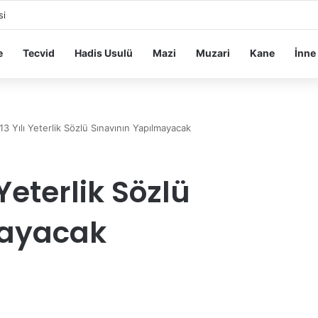
si
e
Tecvid
Hadis Usulü
Mazi
Muzari
Kane
İnne
13 Yılı Yeterlik Sözlü Sınavının Yapılmayacak
 Yeterlik Sözlü
mayacak