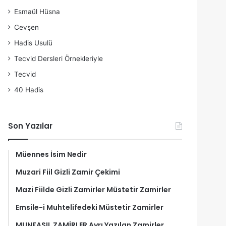
Esmaül Hüsna
Cevşen
Hadis Usulü
Tecvid Dersleri Örnekleriyle
Tecvid
40 Hadis
Son Yazılar
Müennes İsim Nedir
Muzari Fiil Gizli Zamir Çekimi
Mazi Fiilde Gizli Zamirler Müstetir Zamirler
Emsile-i Muhtelifedeki Müstetir Zamirler
MUNFASIL ZAMİRLER Ayrı Yazılan Zamirler