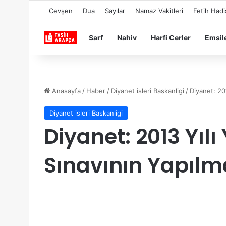
Cevşen
Dua
Sayılar
Namaz Vakitleri
Fetih Hadi
Sarf
Nahiv
Harfi Cerler
Emsil
Anasayfa
/
Haber
/
Diyanet isleri Baskanligi
/
Diyanet: 20
Diyanet isleri Baskanligi
Diyanet: 2013 Yılı
Sınavının Yapıl