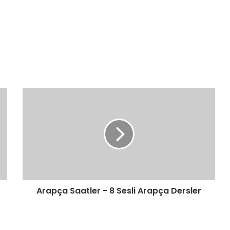
Arapça
Saatler
-
8
Sesli
Arapça
Dersler
Arapça Saatler - 8 Sesli Arapça Dersler