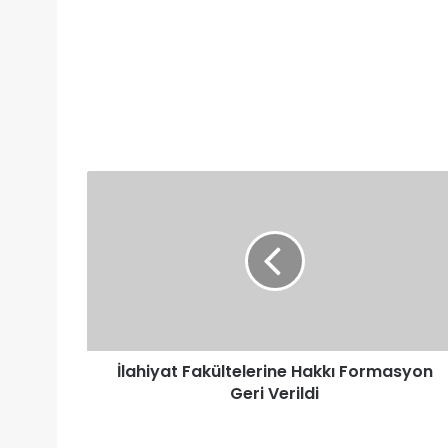
İlahiyat
Fakültelerine
Hakkı
Formasyon
Geri
Verildi
İlahiyat Fakültelerine Hakkı Formasyon
Geri Verildi