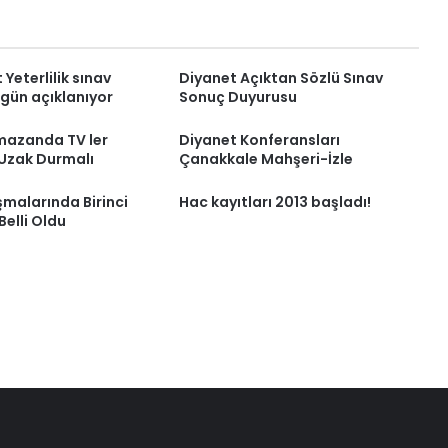
Yeterlilik sınav
Diyanet Açıktan Sözlü Sınav
gün açıklanıyor
Sonuç Duyurusu
mazanda TV ler
Diyanet Konferansları
Uzak Durmalı
Çanakkale Mahşeri-İzle
malarında Birinci
Hac kayıtları 2013 başladı!
elli Oldu