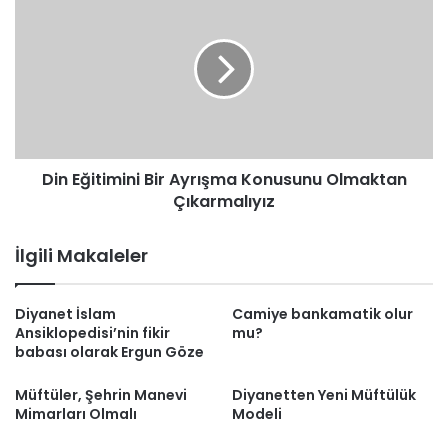
Eğitimini
Bir
Ayrışma
Konusunu
Olmaktan
Çıkarmalıyız
Din Eğitimini Bir Ayrışma Konusunu Olmaktan
Çıkarmalıyız
İlgili Makaleler
Diyanet İslam
Camiye bankamatik olur
Ansiklopedisi’nin fikir
mu?
babası olarak Ergun Göze
Müftüler, Şehrin Manevi
Diyanetten Yeni Müftülük
Mimarları Olmalı
Modeli