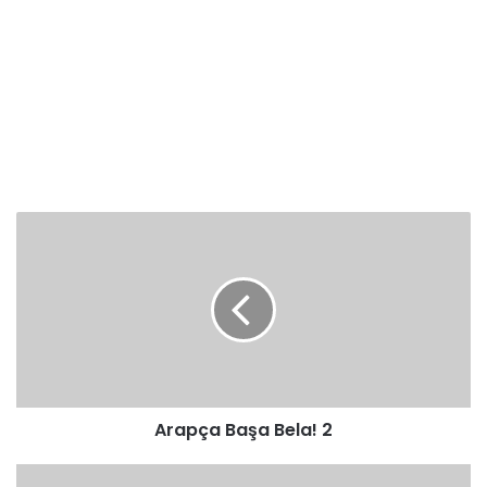
Arapça
Başa
Bela!
2
Arapça Başa Bela! 2
Din