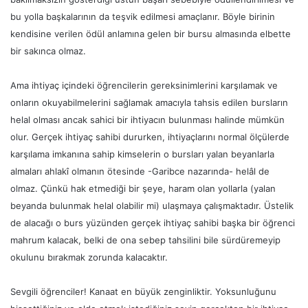
bu yolla başkalarının da teşvik edilmesi amaçlanır. Böyle birinin
kendisine verilen ödül anlamına gelen bir bursu almasında elbette
bir sakınca olmaz.
Ama ihtiyaç içindeki öğrencilerin gereksinimlerini karşılamak ve
onların okuyabilmelerini sağlamak amacıyla tahsis edilen bursların
helal olması ancak sahici bir ihtiyacın bulunması halinde mümkün
olur. Gerçek ihtiyaç sahibi dururken, ihtiyaçlarını normal ölçülerde
karşılama imkanına sahip kimselerin o bursları yalan beyanlarla
almaları ahlakî olmanın ötesinde -Garibce nazarında- helâl de
olmaz. Çünkü hak etmediği bir şeye, haram olan yollarla (yalan
beyanda bulunmak helal olabilir mi) ulaşmaya çalışmaktadır. Üstelik
de alacağı o burs yüzünden gerçek ihtiyaç sahibi başka bir öğrenci
mahrum kalacak, belki de ona sebep tahsilini bile sürdüremeyip
okulunu bırakmak zorunda kalacaktır.
Sevgili öğrenciler! Kanaat en büyük zenginliktir. Yoksunluğunu