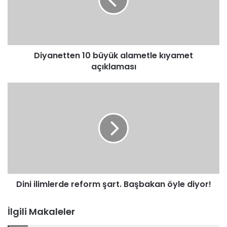
kıyamet
açıklaması
Diyanetten 10 büyük alametle kıyamet
açıklaması
Dini
ilimlerde
reform
şart.
Başbakan
öyle
diyor!
Dini ilimlerde reform şart. Başbakan öyle diyor!
İlgili Makaleler