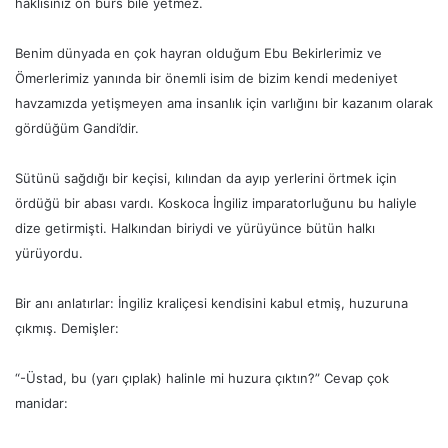
haklısınız on burs bile yetmez.
Benim dünyada en çok hayran olduğum Ebu Bekirlerimiz ve
Ömerlerimiz yanında bir önemli isim de bizim kendi medeniyet
havzamızda yetişmeyen ama insanlık için varlığını bir kazanım olarak
gördüğüm Gandi’dir.
Sütünü sağdığı bir keçisi, kılından da ayıp yerlerini örtmek için
ördüğü bir abası vardı. Koskoca İngiliz imparatorluğunu bu haliyle
dize getirmişti. Halkından biriydi ve yürüyünce bütün halkı
yürüyordu.
Bir anı anlatırlar: İngiliz kraliçesi kendisini kabul etmiş, huzuruna
çıkmış. Demişler:
“-Üstad, bu (yarı çıplak) halinle mi huzura çıktın?” Cevap çok
manidar: