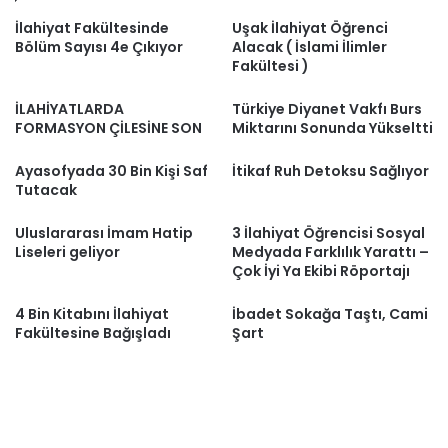
İlahiyat Fakültesinde
Uşak İlahiyat Öğrenci
Bölüm Sayısı 4e Çıkıyor
Alacak ( İslami İlimler
Fakültesi )
İLAHİYATLARDA
Türkiye Diyanet Vakfı Burs
FORMASYON ÇİLESİNE SON
Miktarını Sonunda Yükseltti
Ayasofyada 30 Bin Kişi Saf
İtikaf Ruh Detoksu Sağlıyor
Tutacak
Uluslararası İmam Hatip
3 İlahiyat Öğrencisi Sosyal
Liseleri geliyor
Medyada Farklılık Yarattı –
Çok İyi Ya Ekibi Röportajı
4 Bin Kitabını İlahiyat
İbadet Sokağa Taştı, Cami
Fakültesine Bağışladı
Şart