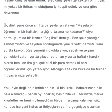
hissettiğiniz ve elde etmek istediğiniz şeyin gerçekten bir ihtiyaç
mı yoksa bir ihtiras mı olduğunu iyi tespit ediniz ve ona göre
davranınız.
Üç dört sene önce sınıfta bir şeyler anlatırken “Mesela bir
öğrencinin bir haftalık harçlığı ortalama ne kadardır?” diye
sormuştum da bir kızımız “Beş lira!” demişti. Ben şaka yaptığını
zannetmiştim ve teyiden sorduğumda yine “Evet!” demişti. Hani
yurtta kalıyor, öğle yemeğini okulda yiyor, sabah ve akşam
yemekleri zaten yurtta çıkıyor ve onları yiyorsa haftalık harçlık
olarak beş- on lira gibi çok cüzî bir para demek ki bazı
öğrencilerimiz için yetebiliyor. Alacağınız tek bir burs da bu türden
ihtiyaçlarınıza yetebilir.
Yok, öyle değil de ellerinizde bin-iki bin liralık –babalarınızın bile
hala alamadığı- pahalı oyuncaklar, başınızda ve üzerinizde marka
kıyafetler ve benim bilemediğim türden harcama kalemleri söz
konusu ise yani ihtiraslar ihtiyaçların yerine geçmişse o zaman