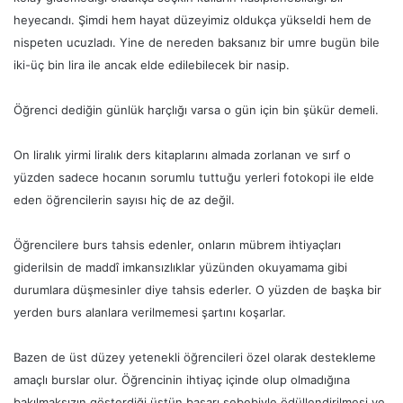
heyecandı. Şimdi hem hayat düzeyimiz oldukça yükseldi hem de
nispeten ucuzladı. Yine de nereden baksanız bir umre bugün bile
iki-üç bin lira ile ancak elde edilebilecek bir nasip.
Öğrenci dediğin günlük harçlığı varsa o gün için bin şükür demeli.
On liralık yirmi liralık ders kitaplarını almada zorlanan ve sırf o
yüzden sadece hocanın sorumlu tuttuğu yerleri fotokopi ile elde
eden öğrencilerin sayısı hiç de az değil.
Öğrencilere burs tahsis edenler, onların mübrem ihtiyaçları
giderilsin de maddî imkansızlıklar yüzünden okuyamama gibi
durumlara düşmesinler diye tahsis ederler. O yüzden de başka bir
yerden burs alanlara verilmemesi şartını koşarlar.
Bazen de üst düzey yetenekli öğrencileri özel olarak destekleme
amaçlı burslar olur. Öğrencinin ihtiyaç içinde olup olmadığına
bakılmaksızın gösterdiği üstün başarı sebebiyle ödüllendirilmesi ve