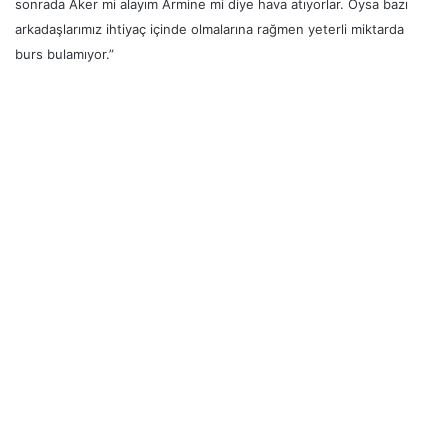
sonrada Aker mi alayım Armine mi diye hava atıyorlar. Oysa bazı
arkadaşlarımız ihtiyaç içinde olmalarına rağmen yeterli miktarda
burs bulamıyor.”