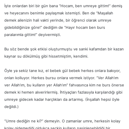
İşte onlardan biri bir gün bana “Hocam, ben umreye gittim!” demiş
ve heyecanını benimle paylaşmak istemişti. Ben de “Maşallah
demek ailenizin hali vakti yerinde, bir öğrenci olarak umreye
gidebildiğinize göre!” dediğim de “Hayır hocam ben burs
paralarımla gittim!” deyivermişti.
Bu söz bende şok etkisi oluşturmuştu ve sanki kafamdan bir kazan
kaynar su dökülmüş gibi hissetmiştim, kendimi.
Öyle ya sekiz tane kız, el bebek gül bebek herkes onlara bakıyor,
onları kolluyor. Herkes bursu onlara vermek istiyor. “Ver Allah’ım
ver Allah’ım, bu kulların yer Allah’ım” fahvasınca kim ne burs önerse
demek ki hemen alıverirlermiş. İhtiyaçları fazlasıyla karşılandığı gibi
umreye gidecek kadar harçlıkları da artarmış. (İnşallah hepsi öyle
değildi.)
“Umre dediğin ne ki?” demeyin. O zamanlar umre, herkesin kolay
kolay gidemediği oldukça seçkin kulların nasiplenebildiği bir