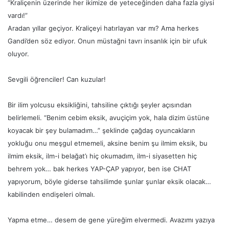
“Kraliçenin üzerinde her ikimize de yeteceğinden daha fazla giysi
vardı!”
Aradan yıllar geçiyor. Kraliçeyi hatırlayan var mı? Ama herkes
Gandi’den söz ediyor. Onun müstağni tavrı insanlık için bir ufuk
oluyor.
Sevgili öğrenciler! Can kuzular!
Bir ilim yolcusu eksikliğini, tahsiline çıktığı şeyler açısından
belirlemeli. “Benim cebim eksik, avuçiçim yok, hala dizim üstüne
koyacak bir şey bulamadım…” şeklinde çağdaş oyuncakların
yokluğu onu meşgul etmemeli, aksine benim şu ilmim eksik, bu
ilmim eksik, ilm-i belağat’ı hiç okumadım, ilm-i siyasetten hiç
behrem yok… bak herkes YAP-ÇAP yapıyor, ben ise CHAT
yapıyorum, böyle giderse tahsilimde şunlar şunlar eksik olacak…
kabilinden endişeleri olmalı.
Yapma etme… desem de gene yüreğim elvermedi. Avazımı yazıya