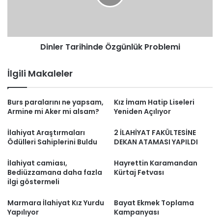
Dinler Tarihinde Özgünlük Problemi
İlgili Makaleler
Burs paralarını ne yapsam,
Kız İmam Hatip Liseleri
Armine mi Aker mi alsam?
Yeniden Açılıyor
İlahiyat Araştırmaları
2 İLAHİYAT FAKÜLTESİNE
Ödülleri Sahiplerini Buldu
DEKAN ATAMASI YAPILDI
İlahiyat camiası,
Hayrettin Karamandan
Bediüzzamana daha fazla
Kürtaj Fetvası
ilgi göstermeli
Marmara İlahiyat Kız Yurdu
Bayat Ekmek Toplama
Yapılıyor
Kampanyası