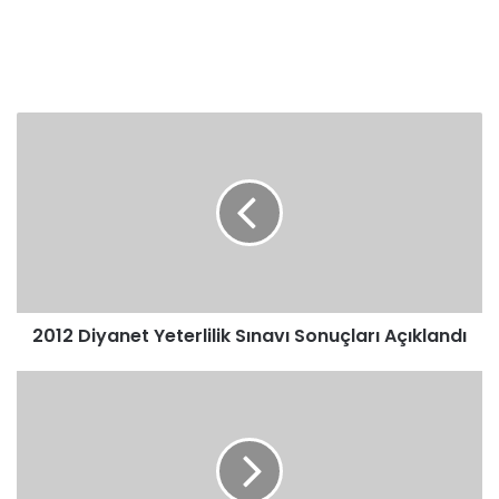
2012
Diyanet
Yeterlilik
Sınavı
Sonuçları
Açıklandı
2012 Diyanet Yeterlilik Sınavı Sonuçları Açıklandı
Yeterlilik
Mülakatına
Girecekler
Bunlara
Dikkat
Etsin!