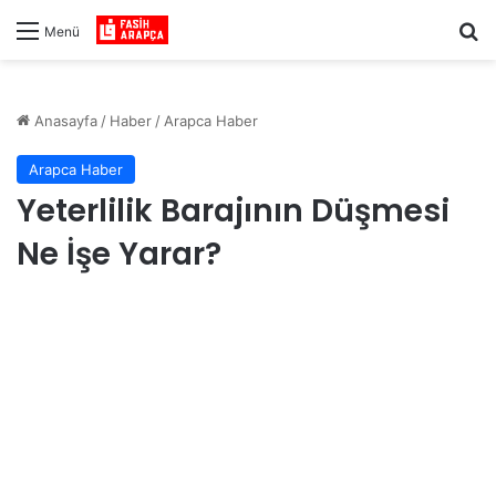
Ar
Menü
Anasayfa
/
Haber
/
Arapca Haber
Arapca Haber
Yeterlilik Barajının Düşmesi
Ne İşe Yarar?