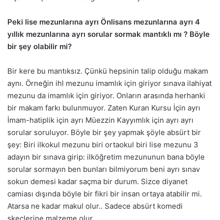
Peki lise mezunlarına ayrı Önlisans mezunlarına ayrı 4
yıllık mezunlarına ayrı sorular sormak mantıklı mı ? Böyle
bir şey olabilir mi?
Bir kere bu mantıksız. Çünkü hepsinin talip olduğu makam
aynı. Örneğin ihl mezunu imamlık için giriyor sınava ilahiyat
mezunu da imamlık için giriyor. Onların arasında herhanki
bir makam farkı bulunmuyor. Zaten Kuran Kursu İçin ayrı
İmam-hatiplik için ayrı Müezzin Kayyımlık için ayrı ayrı
sorular soruluyor. Böyle bir şey yapmak şöyle absürt bir
şey: Biri ilkokul mezunu biri ortaokul biri lise mezunu 3
adayın bir sınava girip: ilköğretim mezununun bana böyle
sorular sormayın ben bunları bilmiyorum beni ayrı sınav
sokun demesi kadar saçma bir durum. Sizce diyanet
camiası dışında böyle bir fikri bir insan ortaya atabilir mi.
Atarsa ne kadar makul olur.. Sadece absürt komedi
skeçlerine malzeme olur.