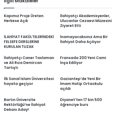
İlgili Makaleler
Kapımız Proje Üreten
İlahiyatçı Akademisyenler,
Herkese Açık
Ulucanlar Cezaevi Müzesini
Ziyaret Etti
İLAHİYAT FAKÜLTELERİNDEKİ
İnamayacaksınız Ama Bir
FELSEFE DERSLERİNE
İlahiyat Daha Açılıyor
KURULAN TUZAK
İlahiyatçı Caner Taslaman
Fransada 200 Yeni Cami
ve Ali Rıza Demircan
İnşa Ediliyor
Tartıştı
İlk Sanal İslam Üniversitesi
Gaziantep’de Yeni Bir
hayata geçiyor
İmam Hatip Ortaokulu
açıldı
Bartın Üniversite
Diyanet’ten 17 bin 500
Rektörlüğü’ne İlahiyat
öğrenciye burs
Dekanı Aday!