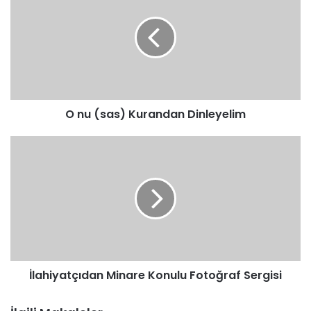
(sas)
Kurandan
Dinleyelim
O nu (sas) Kurandan Dinleyelim
İlahiyatçıdan
Minare
Konulu
Fotoğraf
Sergisi
İlahiyatçıdan Minare Konulu Fotoğraf Sergisi