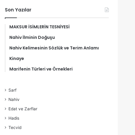
Son Yazılar
MAKSUR İSİMLERİN TESNİYESİ
Nahiv İlminin Doğuşu
Nahiv Kelimesinin Sözlük ve Terim Anlamı
Kinaye
Marifenin Türleri ve Örnekleri
Sarf
Nahiv
Edat ve Zarflar
Hadis
Tecvid