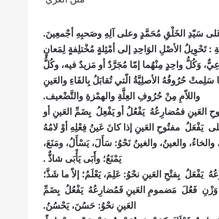
مُ عَلى سَيّدِ الخَلْقِ مُحَمَّدٍ وعلى آلِهِ وصَحبِهِ أجْمعِينَ.
ةِ : تَحْوِيلُ الأصْلِ الوَاحِدِ إلى أمْثِلةٍ مُخْتلِفةٍ لِمَعانٍ
اعِيٌّ، وَكُلُّ واحِدٍ مِنْهُما إمّا مُجَرَّدٌ أو مَزيدٌ فيه، وكُلُّ
لِمتْ حُرُوفُهُ الأصلِيَّةُ الّتي تُقابَلُ بِالفَاءِ والعَينِ
واللاّمِ مِنْ حُرُوفِ العِلَّةِ والهمْزةِ والتَّضْعيف.
العَينِ فمُضارِعُهُ يَفْعُلُ أو يَفْعِلُ بِضَمِّ العَينِ أو
يَفْعَلُ مفتُوحِ العَينِ إذا كانَ عَينُ فِعْلِهِ أوْ لامُهُ
لخاءُ، والعينُ، والغينُ نَحْوُ: سَأَلَ، يَسْأَلُ، ومَنَعَ،
يَمْنَعُ؛ وأَبَى يَأْبَى شاذٌّ
.
يَفْعَلُ بِفتْحِ العَينِ نحْوُ: عَلِمَ، يَعْلَمُ؛ إلاّ ما شَذَّ؛
َزْنِ فَعُلَ مَضمومِ العَينِ فَمُضارِعُهُ يَفْعُلُ بِضَمِّ
العَينِ نحْوُ: حَسُنَ، يَحْسُنُ.