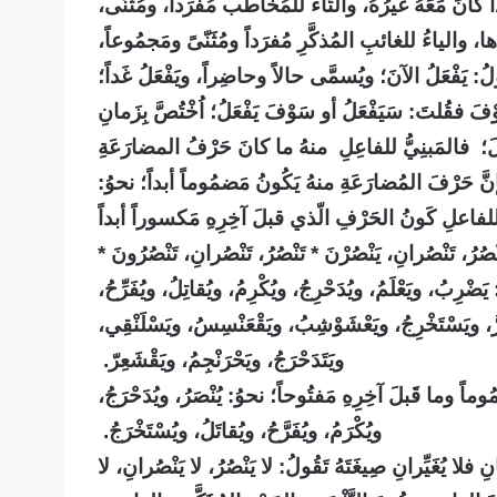
إذا كانَ مَعَهُ غَيرُهُ، والتّاءُ للمُخاطَب مُفرَداً، ومُثنّى،
ّاها، والياءُ للغائبِ المُذكَّرِ مُفرَداً ومُثَنّىً ومَجمُوعاً،
ولُ: يَفْعَلُ الآنَ؛ ويُسمَّى حالاً وحاضِراً، ويَفْعَلُ غَداً؛
ْفَ فقُلتَ: سَيَفْعَلُ أو سَوْفَ يَفْعَلُ؛ اُخْتُصَّ بِزَمانِ
َ؛
فالمَبنِيُّ للفاعِلِ منهُ ما كانَ حَرْفُ المضارَعَةِ
ّ حَرْفَ المُضارَعَةِ منهُ يَكُونُ مَضمُوماً أبداً؛ نحوُ:
بعةِ للفاعلِ كَونُ الحَرْفِ الّذي قبلَ آخِرِهِ مَكسوراً أبداً
ْصُرُ، تَنْصُرانِ، يَنْصُرْنَ * تَنْصُرُ، تَنْصُرانِ، تَنْصُرُونَ *
ضْرِبُ، ويَعْلَمُ، ويُدَحْرِجُ، ويُكْرِمُ، ويُقاتِلُ، ويُفَرِّحُ،
حْمارُّ، ويَسْتَخْرِجُ، ويَعْشَوْشِبُ، ويَقْعَنْسِسُ، ويَسْلَنْقِي،
ويَتَدَحْرَجُ، ويَحْرَنْجِمُ، ويَقْشَعِرّ.
 وما قَبلَ آخِرِهِ مَفتُوحاً؛ نحوُ: يُنْصَرُ، ويُدَحْرَجُ،
ويُكْرَمُ، ويُفَرَّحُ، ويُقاتَلُ، ويُسْتَخْرَجُ.
 يُغَيِّرانِ صِيغَتَهُ تَقُولُ: لا يَنْصُرُ، لا يَنْصُرانِ، لا