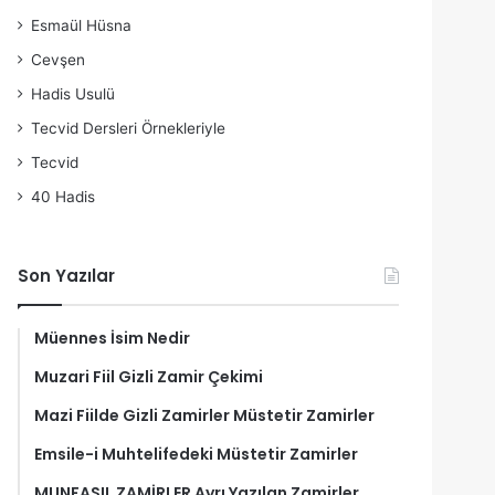
Esmaül Hüsna
Cevşen
Hadis Usulü
Tecvid Dersleri Örnekleriyle
Tecvid
40 Hadis
Son Yazılar
Müennes İsim Nedir
Muzari Fiil Gizli Zamir Çekimi
Mazi Fiilde Gizli Zamirler Müstetir Zamirler
Emsile-i Muhtelifedeki Müstetir Zamirler
MUNFASIL ZAMİRLER Ayrı Yazılan Zamirler