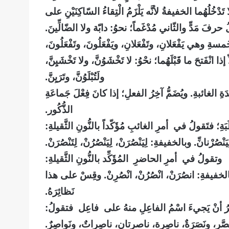
َدْخُلُهُما الخفيفةُ لأنَّه يَلْزَمُ الْتِقاءُ السّاكِنَيْنِ على
َّلُ حرفَ مَدٍّ والثّاني مُدْغَماً؛ نحوُ: دابّة ولا الضّالِّينَ.
مسةِ وهي يَفْعَلانِ، وتَفْعَلانِ، ويَفْعَلُونَ، وتَفْعَلُونَ،
 إذا انْفَتحَ ما قَبْلَهُما؛ نحْوُ: لا تَخْشَوُنَّ، ولا تَخْشَيِنَّ،
ولَتُبْلَوُنَّ، وتَرَيِنَّ.
دَةِ الغائبةِ. ويُضَمُّ آخِرُ الفعلِ؛ إذا كانَ فِعْلَ جَماعَةِ
الذُّكُور.
ةِ؛ فتَقولُ في أمرِ الغائبِ مُؤَكّداً بالنُّونِ الثَّقيلةِ
:
، لِيَنْصُرْنانِّ. وبالخفيفةِ
:
لِيَنْصُرَنْ، لِيَنْصُرُنْ، لِتَنْصُرَنْ.
وتقولُ في أمرِ الحاضرِ المُؤَكِّد بالنُّونِ الثَّقيلةِ
:
. وبالخفيفةِ: انصُرَنْ، انْصُرُنْ، انْصُرِنْ. وقِسْ على هذا
نَظائِرَهُ.
كثرُ أنْ يَجيءَ اسْمُ الفاعِلِ منهُ على فاعِل
فتقولُ:
صَّر، ونَصَرَةٌ، ناصِرة، ناصرتانِ، ناصِراتٌ، ونَواصِرٌ.