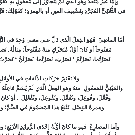
وإمّا غَيرُ مُتعدٍّ وهو الّذي لَمْ يَتجاوَزْ إلى مَفْعُولٍ بهِ كقَو
في الثُّلاثِيِّ المُجَرَّدِ بِتَضْعِيفِ العينِ أو بالهمزةِ؛ كقَوْلِكَ: ف
أمّا الماضِيْ فَهُوَ الفِعلُ الّذي دَلَّ على مَعنى وُجِدَ في الزَّم
مَفتُوحاً أو كانَ أوَّلُ مُتَحَرِّكٍ منهُ مَفْتُوحاً؛ مِثالُهُ
:
نَصَ
نَصَرْتُما، نَصَرْتُمْ * نَصَرْتِ، نَصَرْتُما، نَصَرْتُنَّ * نَصَرْتُ
ولا تَعْتَبِرْ حَرَكاتِ الألفاتِ في الأوائلِ فإ
والمَبْنِيُّ للمَفعُولِ منهُ وهو الفِعلُ الَّذي لَمْ يُسَمَّ فاعِلُهُ 
وفُعِّلَ، وفُوعِلَ، وتُفُعِّلَ، وتُفُوعِِلَ، وتُفُعْلِلَ
.
أوْ كانَ 
وهمزةُ الوَصْلِ تَتْبَعُ هذا المَضمُومَ في الضَّمِّ؛ وما 
وأما المضارِعُ فهو ما كانَ أوُّلُهُ إحْدَى الزَّوائِدِ الأرْبَعِ؛ و