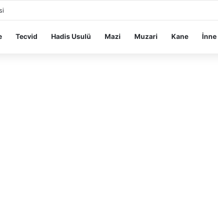
si
e
Tecvid
Hadis Usulü
Mazi
Muzari
Kane
İnne