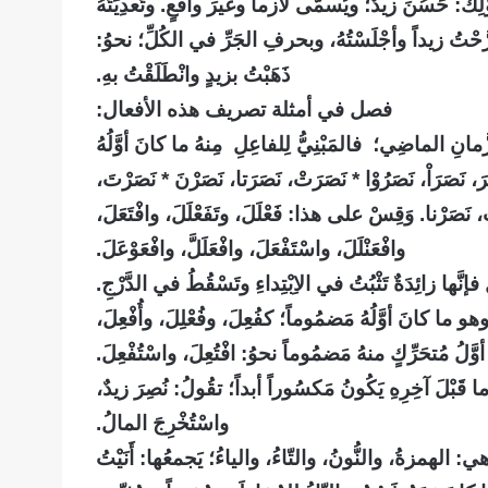
ْلِكَ: حَسُنَ زيدٌ؛ ويُسمَّى لازماً وغيرَ واقعٍ. وتَعدِيَتُهُ
َرَّحْتُ زيداً وأجْلَسْتُهُ، وبحرفِ الجَرِّ في الكُلِّ؛ نحوُ:
ذَهَبْتُ بزيدٍ وانْطَلَقْتُ بهِ.
فصل في أمثلة تصريف هذه الأفعال
:
انِ الماضِي؛ فالمَبْنِيُّ لِلفاعِلِ مِنهُ ما كانَ أوَّلُهُ
رَ، نَصَرَاْ، نَصَرُوْا * نَصَرَتْ، نَصَرَتا، نَصَرْنَ * نَصَرْتَ،
، نَصَرْنا.
وَقِسْ على هذا: فَعْلَلَ، وتَفَعْلَلَ، وافْتَعَلَ،
وافْعَنْلَلَ، واسْتَفْعَلَ، وافْعَلَلَّ، وافْعَوْعَلَ.
نَّها زائِدَةٌ تَثْبُتُ في الاِبْتِداءِ وتَسْقُطُ في الدَّرْجِ.
وهو ما كانَ أوَّلُهُ مَضمُوماً؛ كفُعِلَ، وفُعْلِلَ، وأُفْعِلَ،
أوَّلُ مُتحَرِّكٍ منهُ مَضمُوماً نحوُ: افْتُعِلَ، واسْتُفْعِلَ.
قَبْلَ آخِرِهِ يَكُونُ مَكسُوراً أبداً؛ تقُولُ
:
نُصِرَ زيدٌ،
واسْتُخْرِجَ المالُ.
هي: الهمزةُ، والنُّونُ، والتّاءُ، والياءُ؛ يَجمعُها: أَنَيْتُ