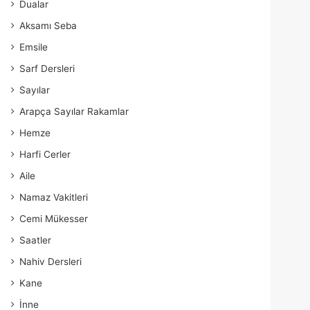
Dualar
Aksamı Seba
Emsile
Sarf Dersleri
Sayılar
Arapça Sayılar Rakamlar
Hemze
Harfi Cerler
Aile
Namaz Vakitleri
Cemi Mükesser
Saatler
Nahiv Dersleri
Kane
İnne