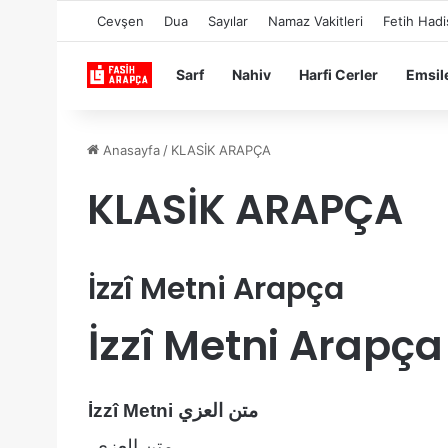
Cevşen
Dua
Sayılar
Namaz Vakitleri
Fetih Hadi
Sarf
Nahiv
Harfi Cerler
Emsil
Anasayfa
/
KLASİK ARAPÇA
KLASİK ARAPÇA
İzzî Metni Arapça
İzzî Metni Arapça
İzzî Metni متن العزي
متن العزي