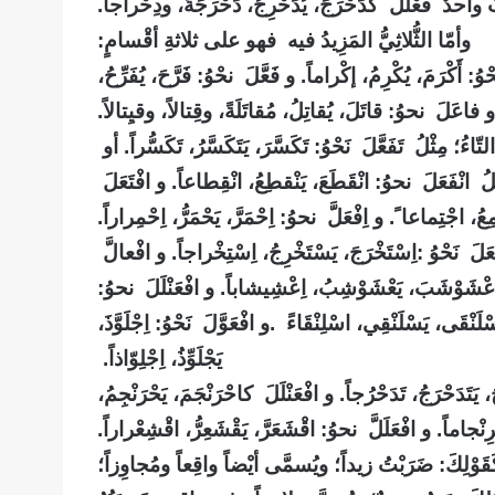
ٌ واحدٌ فَعْلَلَ كدَحْرَجَ، يُدَحْرِجُ، دَحْرَجَةً، ودِحْراجاً.
وأمّا الثُّلاثِيُّ المَزِيدُ فيه فهو على ثلاثةِ أقْسامٍ
:
 أَكْرَمَ، يُكْرِمُ، إكْراماً. و فَعَّلَ
نحْوُ: فَرَّحَ، يُفَرِّحُ،
و فاعَلَ نحوُ: قاتَلَ، يُقاتِلُ، مُقاتَلَةً، وقِتالاً، وقيِتالاً.
 مِثْلُ تَفَعَّلَ نَحْوُ: تَكَسَّرَ، يَتَكَسَّرُ، تَكَسُّراً. أو
ُ انْفَعَلَ نحوُ: انْقَطَعَ، يَنْقطِعُ، انْقِطاعاً. و افْتَعَلَ
َمِعُ، اجْتِماعا ً. و
اِفْعَلَّ نحوُ: اِحْمَرَّ، يَحْمَرُّ، اِحْمِراراً.
لَ نَحْوُ
:
اِسْتَخْرَجَ، يَسْتَخْرِجُ، اِسْتِخْراجاً. و افْعالَّ
 اِعْشَوْشَبَ، يَعْشَوْشِبُ، اِعْشِيشاباً. و افْعَنْلَلَ نحوُ:
َنْقَى، يَسْلَنْقِي، اسْلِنْقَاءً
.
و افْعَوَّلَ نَحْوُ: اِجْلَوَّذَ،
يَجْلَوِّذُ، اِجْلِوّاذاً.
، يَتَدَحْرَجُ، تَدَحْرُجاً. و افْعَنْلَلَ كاحْرَنْجَمَ، يَحْرَنْجِمُ،
ِنْجاماً. و افْعَلَلَّ نحوُ: اقْشَعَرَّ، يَقْشَعِرُّ، اقْشِعْراراً.
َوْلِكَ: ضَرَبْتُ زيداً؛ ويُسمَّى أيْضاً واقِعاً ومُجاوِزاً؛