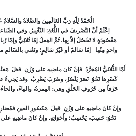
الْحَمْدُ لِلّهِ رَبِّ العَالَمِينَ والصَّلاةُ والسَّلا
اِعْلَمْ أنَّ التَّصْريفَ في اللُّغَةِ: التَّغْيِيرُ. وفي الصِّناع
مَقْصُودَةٍ لا تَحْصُلُ إلاّ بِها. ثُمَّ الفِعلُ إمّا ثُلاثِيٌّ وإمّا رُب
واحدٍ مِنْها إمّا سَالمٌ أو غَيْرُ سَالِمٍ؛ ونَعْني بالسّالمِ ما سَ
أَمّا الثُّلاثيُّ المُجَرَّدُ
فَإنْ كانَ ماضِيهِ على وَزْنِ فَعَلَ مَفتُوحِ 
كَسْرِها نَحْوُ نَصَرَ يَنْصُرُ، وضَرَبَ يَضْرِبُ وقد يَجيءُ على 
حَرْفاً مِن حُرُوفِ الحَلْقِ وهي: الهمزةُ، والهاءُ، والحاءُ، وا
وإنْ كانَ ماضِيهِ على وَزْنِ فَعِلَ
مَكسُورِ العينِ فَمُضارِعُهُ 
نَحْوُ: حَسِبَ، يَحْسِبُ؛ وأَخَوَاتِهِ. وإنْ كانَ ماضِيهِ على و