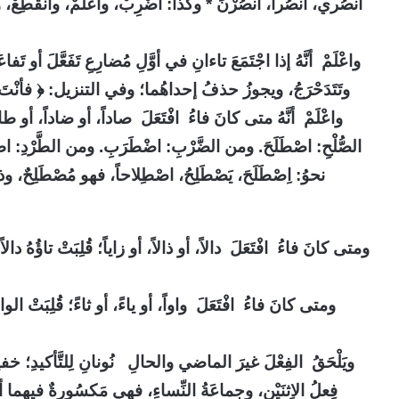
انصُري، انصُرا، انصُرْنَ * وكذا
:
اضْرِبْ، واعْلَمْ، وانْقَطِعْ، 
واعْلَمْ أنَّهُ إذا اجْتَمَعَ تاءانِ في أوَّلِ مُضارِعِ تَفَعَّلَ أو تَفاعَل
وتَتَدَحْرَجُ، ويجوزُ حذفُ إحداهُما؛ وفي التنزيل: ﴿ فأنْتَ لَهُ تَ
واعْلَمْ أنَّهُ متى كانَ فاءُ
افْتَعَلَ صاداً، أو ضاداً، أو طا
الصُّلْحِ: اصْطَلَحَ. ومن الضَّرْبِ: اضْطَرَبِ. ومن الطَّرْدِ
:
اط
نحوُ
:
اِصْطَلَحَ، يَصْطَلِحُ، اصْطِلاحاً، فهو مُصْطَلِحٌ، وذ
ومتى كانَ فاءُ افْتَعَلَ دالاً، أو ذالاً، أو زاياً؛ قُلِبَتْ تاؤُهُ دالاً؛ ف
ومتى كانَ فاءُ افْتَعَلَ واواً، أو ياءً، أو ثاءً؛ قُلِبَتْ الواوُ 
ويَلْحَقُ الفِعْلَ غيرَ الماضي والحالِ نُونانِ لِلتَّأكيدِ؛ خ
فِعلُ الاِثنَيْنِ، وجماعَةُ النِّساءِ، فهي مَكسُورةٌ فيهما أبداً