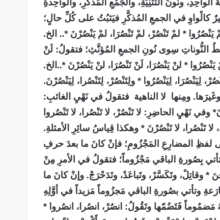
لواحِدِ، ونُونَ التَّثْنِيَةِ، والجَمْعِ المُذَكَّرِ، والواحِدةِ
يرٌ كالْواوِ في الجمعِ المُذكَّرِ فيَثبُتُ على كُلِّ حالٍ؛
 يَنْصُرُوا * لمْ تَنْصُرْ، لمْ تَنْصُرَا، لمْ يَنْصُرْنَ
*..
الخ.
قِطُ النُّوناتِ سِوى نُونِ الجمعِ المُؤنَّثِ؛ فتقولُ: لَنْ
نْ يَنْصُرُوا * لنْ يَنْصُرَا، لَنْ تَنْصُرَا، لنْ يَنْصُرْنَ
*.
.الخ.
َنْصُرَا، لِيَنْصُرُوا * ولِتَنْصُرْ، لِتَنْصُرا، لِيَنْصُرْنَ.
رِجْ وغَيرَها. ومِنها لا الناهية فتقولُ في نَهْيِ الغائبِ
:
َ
*
وفي نَهْيِ الحاضِرِ: لا تَنْصُرْ، لا تَنْصُرا، لا تَنْصُروا
، لا تَنْصُرا، لا تَنْصُرْنَ * وهكذا قِياسُ سائِرِ الأمثلةِ.
لى لفظِ المضارِعِ المَجْزُومِ؛ فإنْ كانَ ما بعدَ حرفِ
وتأتي بِصُورةِ الباقي مَجْزُوماً؛ فتقولُ في الأمرِ مِنْ
ْنَ
*
وقاتِلْ، وتَكَسَّرْ، وتَباعَدْ، وتَدَحْرَجْ. وإنْ كانَ ما
ةِ وتأتي بصُورةِ الباقي مَجزُوماً مَزيداً في أوَّلِهِ
مَضمُوماً فَتَضُمّها وتَقُولُ: انصُرْ، انصُرا، انصُروا *