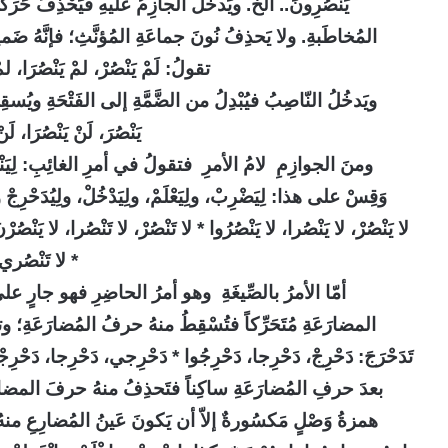
يَنْصُرِونَ..
الخ. ويَدخُلُ الجازِمُ عليهِ فَيَحْذِفُ حَرَكَةَ ا
المُخاطَبةِ. ولا يَحذِفُ نُونَ جماعَةِ المُؤنَّثِ؛ فإنَّهُ ضَم
تقولُ: لَمْ يَنْصُرْ، لمْ يَنْصُرَا، لمْ
ويَدخُلُ النّاصِبُ فيُبْدِلُ من الضَّمَّةِ إلى الفَتْحَةِ ويُس
يَنْصُرَ، لَنْ يَنْصُرَا، لَ
ومنَ الجوازِمِ لامُ الأمرِ فتقولُ في أمرِ الغائِبِ: لِيَنْصُرْ، لِي
وَقِسْ على هذا: لِيَضْرِبْ، ولِيَعْلَمْ، ولِيَدْخُلْ، ولِيُدَحْ
لا يَنْصُرْ، لا يَنْصُرا، لا يَنْصُرُوا * لا تَنْصُرْ، لا تَنْصُرا، لا يَنْصُرْن
* لا تَنْصُري
أمّا الأمرُ بالصِّيغَةِ وهو أمرُ الحاضِرِ فهو جارٍ ع
المضارَعَةِ مُتَحَرِّكاً فتُسْقِطُ منهُ حرفُ المُضارَعَةِ؛ 
تَدَحْرَجَ: دَحْرِجْ، دَحْرِجا، دَحْرِجُوا * دَحْرِجي، دَحْرِجا، دَحْرِج
بعدَ حرفِ المُضارَعَةِ ساكِناً فتَحذِفُ منهُ حرفَ المضارَع
همزةُ وَصْلٍ مَكسُورةٌ إلاّ أن يَكونَ عَينُ المُضارِعِ منهُ 