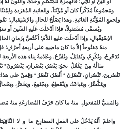
أو أَتَيْنَ أو نأتِي؛ فالهمزةُ للمُتكلِّمِ وحْدَهُ، والنُّونُ لَهُ 
ومَجمُوعاً مُذَكّراً كانَ أو مُؤَنّثاً، ولِلغائِبةِ المُفرَدةِ ولِمُثن
ولِجمعِ المُؤَنَّثةِ الغائبةِ. وهذا يَصْلُحُ للحالِ والاِسْتِقبالِ؛ تَقُ
ويُسمَّى مُسْتقبِلاً، فإذا أدْخَلْتَ عَلَيهِ السِّينَ أو سَو
الاِسْتِقْبالِ، وإذا أدْخلْتَ عليهِ اللاّمَ؛ اُخْتُصَّ بِزَمانِ الحال
منهُ مَفتُوحاً إلاّ ما كانَ ماضِيهِ على أربعةِ أحرُفٍ؛ فإنَ
يُدَحْرِجُ، ويُكْرِمُ، ويُقاتِلُ، ويُفَرِّحُ. وعَلامةُ بِناءِ هذه الأر
مثالُهُ مِنْ
يَفْعُلُ نحوُ: يَنْصُرُ، يَنْصُرانِ، يَنْصُرُونَ* تَن
تَنْصُرينَ، تَنْصُرانِ، تَنْصُرْنَ * أَنْصُرُ، نَنْصُرُ * وَقِسْ على هذا: يَ
ويَتَكَّسَّرُ، ويَتَباعَدُ، ويَنْقَطِعُ، ويَجْتَمِعُ، ويَحْمَرُّ، ويَ
والمَبنيُّ للمَفعولِ منهُ ما كانَ حَرْفُ المُضارَعَةِ منهُ مَضمُوماً
واعلمْ أنَّهُ يَدْخُلُ على الفعلِ المضارِعِ ما و لا النّافِيَتانِ فلا