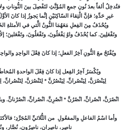
فتُدخِلُ ألفاً بعدَ نُونِ جمعِ المُؤَنَّثِ لتَفْصِلَ بينَ النُّوناتِ ولا ت
غيرِ حَدِّهِ؛ فإنَّ الْتِقاءَ السّاكِنَيْنِ إنَّما يَجوزُ إذا كانَ الأو
ويُحْذَفُ مِنَ الفِعلِ مَعَهُمَا النُّونُ الَّتي في الأمثلةِ الخَ
وتَفْعَلِينَ. كما يُحْذَفُ واوُ يَفْعَلُونَ، وتَفْعَلُونَ، وتَفْعَلينَ؛ إلاّ
ويُفْتَحُ معَ النُّونِ آخِرُ الفعلِ؛ إذا كانَ فِعْلَ الواحِدِ والواحِ
ويُكْسَرُ آخِرُ الفِعل إذا كانَ فِعْلَ الواحدةِ المُخاطَبَ
لِيَنْصُرَنَّ، لِيَنْصُرانِّ، لِيَنْصُرُنَّ * لِتَنْصُرَنَّ، لِتَنْصُرانِّ
انْصُرَنَّ، انْصُرانِّ، انْصُرُنَّ
*
انْصُرِنَّ، انْصُرانِّ، انْصُرْنانِّ
وأما اسْمُ الفاعلِ والمفعُولِ من الثُّلاثيِّ المُجَرَّدِ؛ فالأ
ناصِر، ناصِرانِ، ناصِرُون، نُصَّار، ونُ