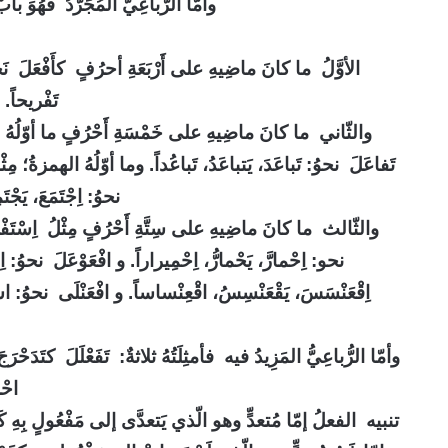
وأمّا الرُّباعِيُّ المُجَرَّدُ
فَهُوَ باب
الأوَّلُ ما كانَ ماضِيهِ على أَرْبَعَةِ أحرُفٍ كأَفْعَلَ نَحْوُ:
تَفْريحاً. 
والثّاني ما كانَ ماضِيهِ على خَمْسَةِ أَحْرُفٍ ما أوّلُهُ التّاءُ؛
تَفاعَلَ نحوُ: تَباعَدَ، يَتباعَدُ، تَباعُداً.
وما أوّلُهُ الهمزةُ؛ مِثْل
نحوُ: اِجْتَمَعَ، يَجْت
والثّالث ما كانَ ماضِيهِ على سِتَّةِ أَحْرُفٍ مِثْلُ اِسْتَفْعَ
نحو: اِحْمارَّ، يَحْمارُّ، اِحْمِيراراً. و افْعَوْعَلَ نحوُ:
اِقْعَنْسَسَ، يَقْعَنْسِسُ، اقْعِنْساساً. و افْعَنْلَى نحوُ: اسْل
وأمّا الرُّباعِيُّ المَزِيدُ فيه فأمثِلَتُهُ ثلاثةٌ: تَفَعْلَلَ
كتَدَحْرَجَ
احْر
تنبيه الفعلُ إمّا مُتعدٍّ وهو الّذي يَتعدَّى إلى مَفْعُولٍ بِهِ كَق