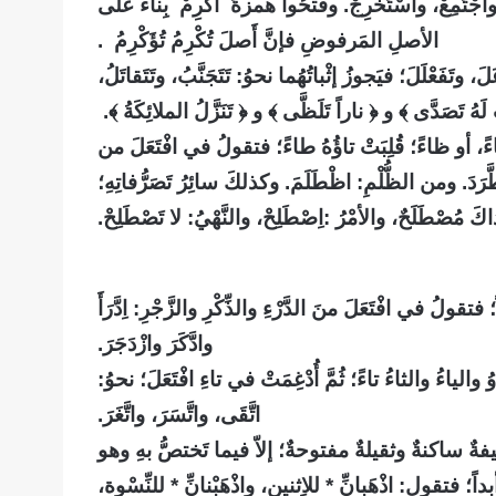
واجْتَمِعْ، واسْتَخْرِجْ. وفَتحُوا همزةَ
أَكْرِمْ بِناءً على
الأصلِ المَرفوضِ فإنَّ أَصلَ تُكْرِمُ تُؤَكْرِمُ
.
َ، وتَفَعْلَلَ؛ فيَجوزُ إثْباتُهُما نحوُ: تَتَجَنَّبُ، وتَتَقاتَلُ،
صَدَّى ﴾ و ﴿ ناراً تَلَظَّى ﴾ و ﴿ تَنَزَّلُ الملائِكَةُ ﴾.
ءً، أو ظاءً؛ قُلِبَتْ تاؤُهُ طاءً؛ فتقولُ في افْتَعَلَ من
َّرَدَ. ومن الظُّلْمِ: اظْطَلَمَ. وكذلكَ سائِرُ تَصَرُّفاتِهِ؛
اكَ مُصْطَلَحٌ، والأمْرُ
:
اِصْطَلِحْ، والنَّهْيُ: لا تَصْطَلِحْ.
تقولُ في افْتَعَلَ منَ الدَّرْءِ والذِّكْرِ والزَّجْرِ: اِدَّرَأَ
وادَّكَرَ وازْدَجَرَ.
والياءُ والثاءُ تاءً؛ ثُمَّ أُدْغِمَتْ في تاءِ افْتَعَلَ؛ نحوُ:
اتَّقَى، واتَّسَرَ، واتَّغَرَ
.
فيفةٌ ساكنةٌ وثقيلةٌ مفتوحةٌ؛ إلاّ فيما تَختصُّ بهِ وهو
؛ فتقول: اذْهَبانِّ * للاِثنينِ، واذْهَبْنانِّ * للنِّسْوة،