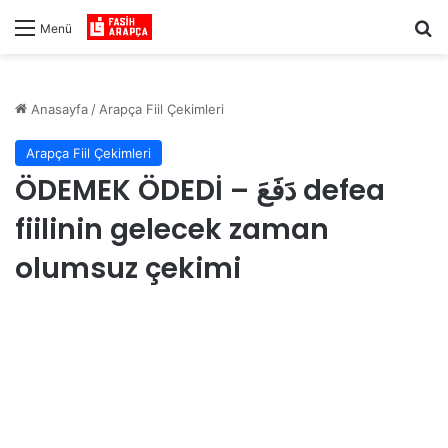
Ar
Menü
Anasayfa
/
Arapça Fiil Çekimleri
Arapça Fiil Çekimleri
ÖDEMEK ÖDEDİ – دَفَعَ defea
fiilinin gelecek zaman
olumsuz çekimi