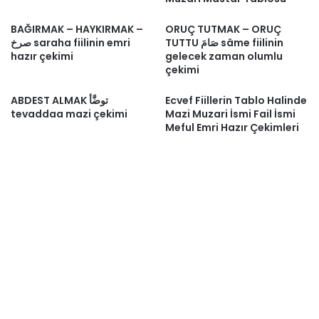
BAĞIRMAK – HAYKIRMAK –
ORUÇ TUTMAK – ORUÇ
TUTTU صَامَ sâme fiilinin
صرخ saraha fiilinin emri
hazır çekimi
gelecek zaman olumlu
çekimi
ABDEST ALMAK توضَّأ
Ecvef Fiillerin Tablo Halinde
tevaddaa mazi çekimi
Mazi Muzari İsmi Fail İsmi
Meful Emri Hazır Çekimleri