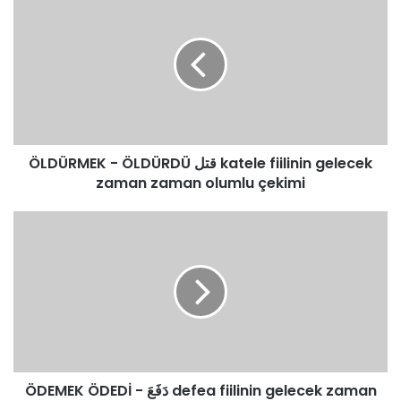
-
ÖLDÜRDÜ
قتل
katele
fiilinin
gelecek
zaman
zaman
ÖLDÜRMEK - ÖLDÜRDÜ قتل katele fiilinin gelecek
olumlu
çekimi
zaman zaman olumlu çekimi
ÖDEMEK
ÖDEDİ
-
دَفَعَ
defea
fiilinin
gelecek
zaman
olumlu
ÖDEMEK ÖDEDİ - دَفَعَ defea fiilinin gelecek zaman
çekimi