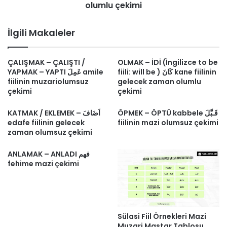
olumlu çekimi
İlgili Makaleler
ÇALIŞMAK – ÇALIŞTI /
OLMAK – İDİ (İngilizce to be
fiili: will be ) كَانَ kane fiilinin
YAPMAK – YAPTI عَمِلَ amile
fiilinin muzariolumsuz
gelecek zaman olumlu
çekimi
çekimi
ÖPMEK – ÖPTÜ kabbele قَـبَّلَ
KATMAK / EKLEMEK – اَضَافَ
edafe fiilinin gelecek
fiilinin mazi olumsuz çekimi
zaman olumsuz çekimi
ANLAMAK – ANLADI فهم
fehime mazi çekimi
Sülasi Fiil Örnekleri Mazi
Muzari Mastar Tablosu