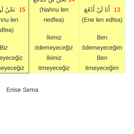
نَحْنُ لَن
15
(Nahnu len
أَنَا لَنْ أَدْفَعَ
13
hnu len
nedfea)
(Ene len edfea)
dfea)
İkimiz
Ben
Biz
ödemeyeceğiz
ödemeyeceğim
eyeceğiz
İkimiz
Ben
meyeceğiz
itmeyeceğiz
itmeyeceğim
Enise Sema