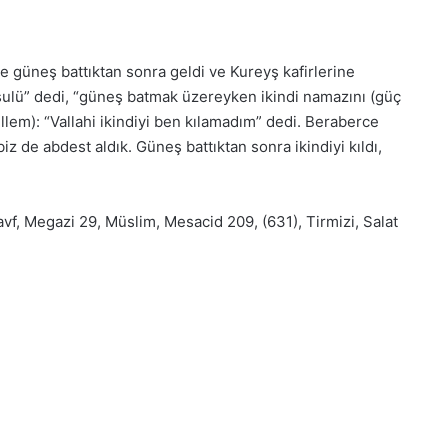
e güneş battıktan sonra geldi ve Kureyş kafirlerine
sulü” dedi, “güneş batmak üzereyken ikindi namazını (güç
ellem): “Vallahi ikindiyi ben kılamadım” dedi. Beraberce
biz de abdest aldık. Güneş battıktan sonra ikindiyi kıldı,
avf, Megazi 29, Müslim, Mesacid 209, (631), Tirmizi, Salat