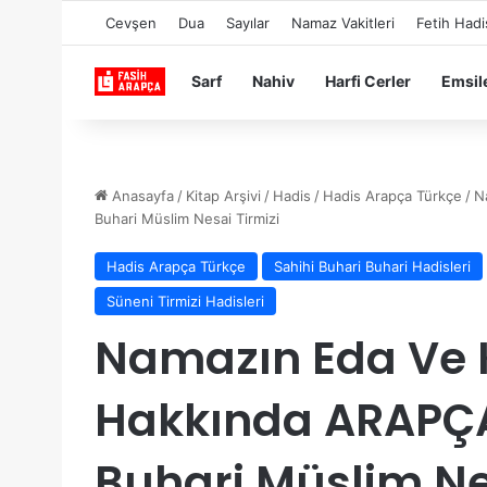
Cevşen
Dua
Sayılar
Namaz Vakitleri
Fetih Hadi
Sarf
Nahiv
Harfi Cerler
Emsil
Anasayfa
/
Kitap Arşivi
/
Hadis
/
Hadis Arapça Türkçe
/
N
Buhari Müslim Nesai Tirmizi
Hadis Arapça Türkçe
Sahihi Buhari Buhari Hadisleri
Süneni Tirmizi Hadisleri
Namazın Eda Ve 
Hakkında ARAPÇ
Buhari Müslim Ne