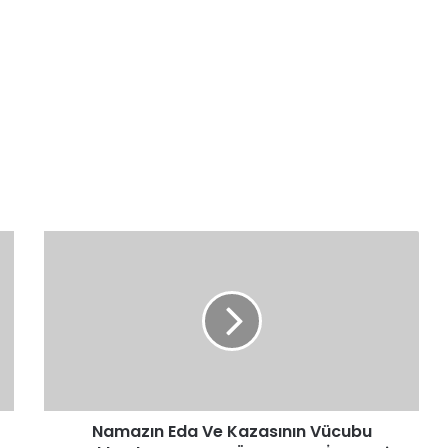
Namazın
Eda
Ve
Kazasının
Vücubu
Hakkında
ARAPÇA
TÜRKÇE
HADİS
Namazın Eda Ve Kazasının Vücubu
Nesai