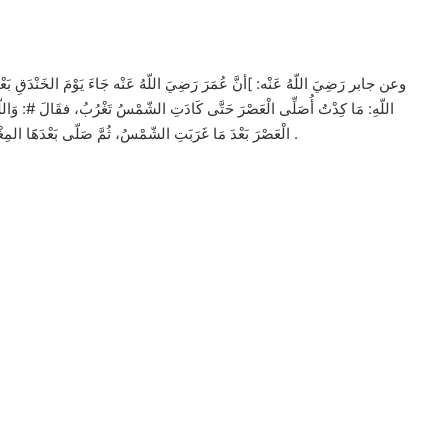
وعن جابر رَضِيَ اللّهُ عَنْه: ]أنَّ عُمَرَ رَضِيَ اللّهُ عَنْه جَاءَ يَوْمَ الخَنْدَقِ بَعْ
اللّهِ: مَا كِدْتُ أُصَلِّى الْعَصْرَ حَتَّى كَادَتِ الشّمْسُ تَغْرُبُ، فقَالَ #: وَاللّهِ 
الْعَصْرَ بَعْدَ مَا غَرَبَتِ الشّمْسُ، ثُمَّ صَلّى بَعْدَهََا المِغْرِبَ[. أخرجه الخمسة إ أبا داود.»وََبَطْحَانُ«: اسم واد بالمدينة .