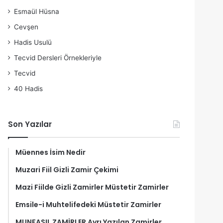
Esmaül Hüsna
Cevşen
Hadis Usulü
Tecvid Dersleri Örnekleriyle
Tecvid
40 Hadis
Son Yazılar
Müennes İsim Nedir
Muzari Fiil Gizli Zamir Çekimi
Mazi Fiilde Gizli Zamirler Müstetir Zamirler
Emsile-i Muhtelifedeki Müstetir Zamirler
MUNFASIL ZAMİRLER Ayrı Yazılan Zamirler