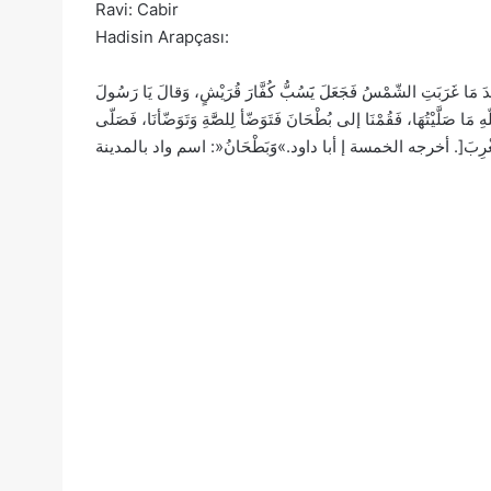
Ravi: Cabir
Hadisin Arapçası:
دَ مَا غَرَبَتِ الشّمْسُ فَجَعَلَ يََسُبُّ كُفَّارَ قُرَيْشٍ، وَقالَ يَا رَسُولَ
مَا صَلَّيْتُهَا، فَقُمْنَا إلى بُطْحَانَ فَتَوَضّأ لِلصََّةِ وَتَوَضّأنَا، فَصَلّى