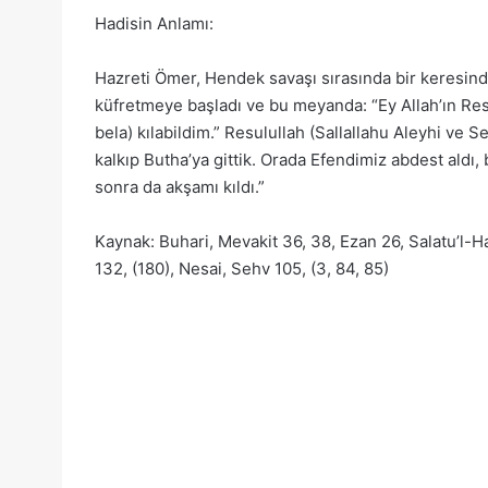
Hadisin Anlamı:
Hazreti Ömer, Hendek savaşı sırasında bir keresind
küfretmeye başladı ve bu meyanda: “Ey Allah’ın Re
bela) kılabildim.” Resulullah (Sallallahu Aleyhi ve S
kalkıp Butha’ya gittik. Orada Efendimiz abdest aldı, 
sonra da akşamı kıldı.”
Kaynak: Buhari, Mevakit 36, 38, Ezan 26, Salatu’l-H
132, (180), Nesai, Sehv 105, (3, 84, 85)