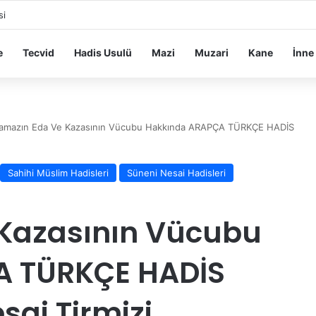
si
e
Tecvid
Hadis Usulü
Mazi
Muzari
Kane
İnne
amazın Eda Ve Kazasının Vücubu Hakkında ARAPÇA TÜRKÇE HADİS
Sahihi Müslim Hadisleri
Süneni Nesai Hadisleri
Kazasının Vücubu
A TÜRKÇE HADİS
sai Tirmizi