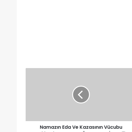
Namazın
Eda
Ve
Kazasının
Vücubu
Hakkında
ARAPÇA
TÜRKÇE
HADİS
Namazın Eda Ve Kazasının Vücubu
Malik