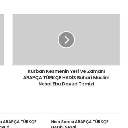
Kurban
Kesmenin
Yeri
Ve
Zamanı
ARAPÇA
TÜRKÇE
HADİS
Buhari
Kurban Kesmenin Yeri Ve Zamanı
Müslim
Nesai
ARAPÇA TÜRKÇE HADİS Buhari Müslim
Ebu
Nesai Ebu Davud Tirmizi
Davud
Tirmizi
da ARAPÇA TÜRKÇE
Nisa Suresi ARAPÇA TÜRKÇE
avud
HADİS Nesai