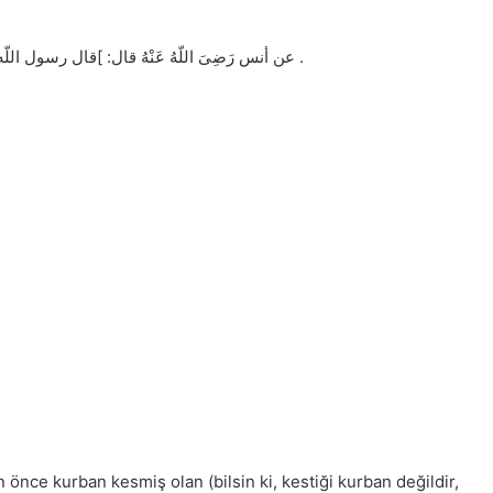
عن أنس رَضِىَ اللّهُ عَنْهُ قال: ]قال رسول اللّه #: مَنْ كانَ ذَبَحَ قَبْلَ الصََّةِ فَلْيُعِدْ[. أخرجه الشيخان والنسائى .
 önce kurban kesmiş olan (bilsin ki, kestiği kurban değildir,