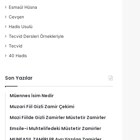
Esmaül Hüsna
Cevşen
Hadis Usulü
Tecvid Dersleri Örnekleriyle
Tecvid
40 Hadis
Son Yazılar
Müennes İsim Nedir
Muzari Fiil Gizli Zamir Çekimi
Mazi Fiilde Gizli Zamirler Müstetir Zamirler
Emsile-i Muhtelifedeki Müstetir Zamirler
MUNFASIL ZAMİRLER Ayrı Yazılan Zamirler