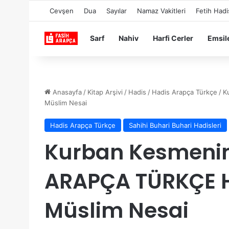
Cevşen
Dua
Sayılar
Namaz Vakitleri
Fetih Hadi
Sarf
Nahiv
Harfi Cerler
Emsil
Anasayfa
/
Kitap Arşivi
/
Hadis
/
Hadis Arapça Türkçe
/
K
Müslim Nesai
Hadis Arapça Türkçe
Sahihi Buhari Buhari Hadisleri
Kurban Kesmenin
ARAPÇA TÜRKÇE H
Müslim Nesai