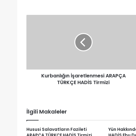
Kurbanlığın
İşaretlenmesi
ARAPÇA
TÜRKÇE
HADİS
Tirmizi
Kurbanlığın İşaretlenmesi ARAPÇA
TÜRKÇE HADİS Tirmizi
İlgili Makaleler
Hususi Salavatların Fazileti
Yün Hakkın
ARAPÇA TÜRKÇE HADİS Tirmizi
HADİS Ebu D