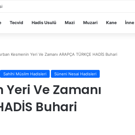
si
e
Tecvid
Hadis Usulü
Mazi
Muzari
Kane
İnne
urban Kesmenin Yeri Ve Zamanı ARAPÇA TÜRKÇE HADİS Buhari
Sahihi Müslim Hadisleri
Süneni Nesai Hadisleri
 Yeri Ve Zamanı
ADİS Buhari