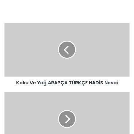
Koku
Ve
Yağ
ARAPÇA
TÜRKÇE
HADİS
Nesai
Koku Ve Yağ ARAPÇA TÜRKÇE HADİS Nesai
Koku
Ve
Yağ
ARAPÇA
TÜRKÇE
HADİS
Müslim