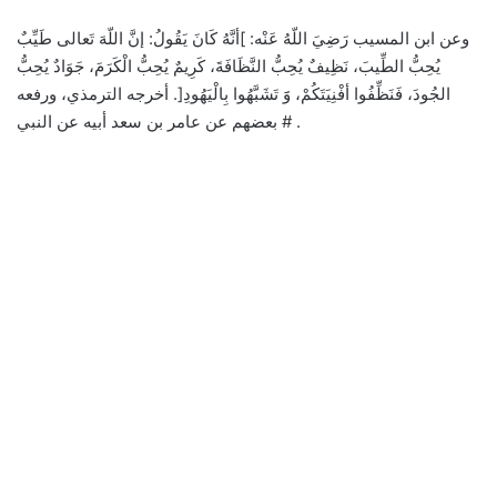
وعن ابن المسيب رَضِيَ اللّهُ عَنْه: ]أنَّهُ كَانَ يَقُولُ: إنَّ اللّهَ تَعالى طَيِّبٌ
يُحِبُّ الطِّيبَ، نَظِيفٌ يُحِبُّ النَّظَافَةَ، كَرِيمٌ يُحِبُّ الْكَرَمَ، جَوَادٌ يُحِبُّ
الجُودَ، فَنَظِّفُوا أفْنِيَتَكُمْ، وََ تَشَبَّهُوا بِالْيَهُودِ[. أخرجه الترمذي، ورفعه
بعضهم عن عامر بن سعد أبيه عن النبي # .