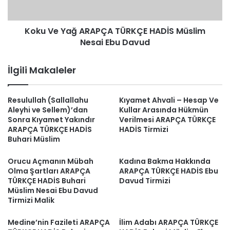
Nesai
Ebu
Koku Ve Yağ ARAPÇA TÜRKÇE HADİS Müslim
Davud
Nesai Ebu Davud
İlgili Makaleler
Resulullah (Sallallahu
Kıyamet Ahvali – Hesap Ve
Aleyhi ve Sellem)’dan
Kullar Arasında Hükmün
Sonra Kıyamet Yakındır
Verilmesi ARAPÇA TÜRKÇE
ARAPÇA TÜRKÇE HADİS
HADİS Tirmizi
Buhari Müslim
Orucu Açmanın Mübah
Kadına Bakma Hakkında
Olma Şartları ARAPÇA
ARAPÇA TÜRKÇE HADİS Ebu
TÜRKÇE HADİS Buhari
Davud Tirmizi
Müslim Nesai Ebu Davud
Tirmizi Malik
Medine’nin Fazileti ARAPÇA
İlim Adabı ARAPÇA TÜRKÇE