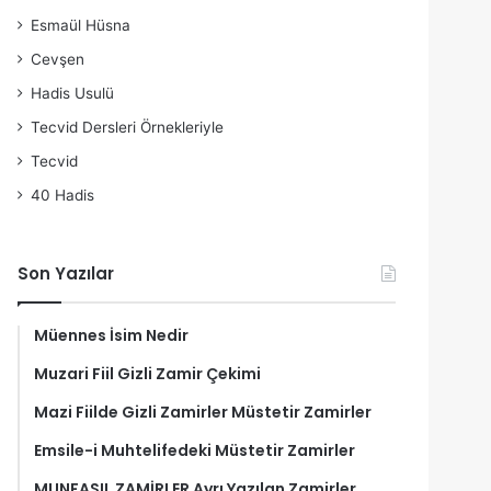
Esmaül Hüsna
Cevşen
Hadis Usulü
Tecvid Dersleri Örnekleriyle
Tecvid
40 Hadis
Son Yazılar
Müennes İsim Nedir
Muzari Fiil Gizli Zamir Çekimi
Mazi Fiilde Gizli Zamirler Müstetir Zamirler
Emsile-i Muhtelifedeki Müstetir Zamirler
MUNFASIL ZAMİRLER Ayrı Yazılan Zamirler