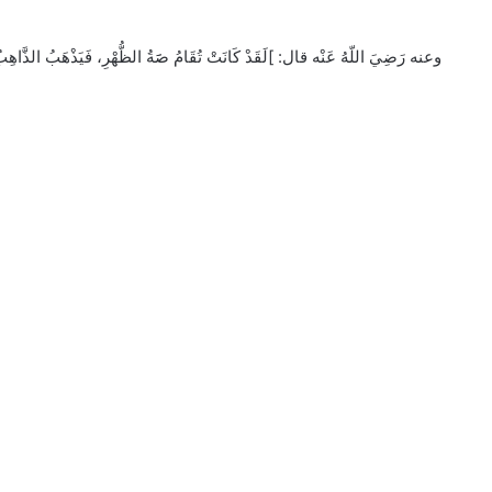
وعنه رَضِيَ اللّهُ عَنْه قال: ]لَقَدْ كَانَتْ تُقَامُ صََةُ الظُّهْرِ، فَيَذْهَبُ الذَّاهِبُ #