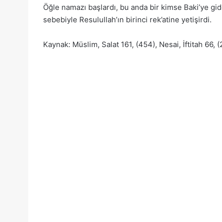
Öğle namazı başlardı, bu anda bir kimse Baki’ye gide
sebebiyle Resulullah’ın birinci rek’atine yetişirdi.
Kaynak: Müslim, Salat 161, (454), Nesai, İftitah 66, (