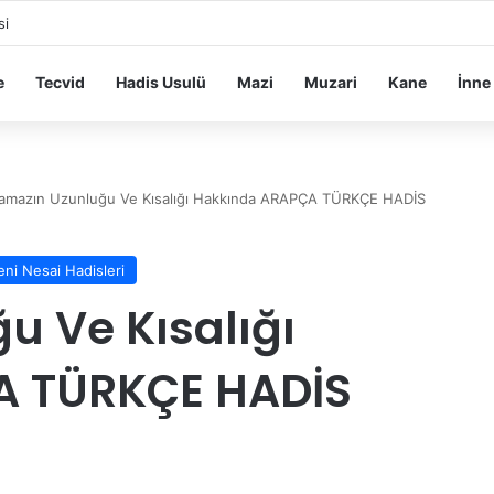
si
e
Tecvid
Hadis Usulü
Mazi
Muzari
Kane
İnne
amazın Uzunluğu Ve Kısalığı Hakkında ARAPÇA TÜRKÇE HADİS
ni Nesai Hadisleri
 Ve Kısalığı
A TÜRKÇE HADİS