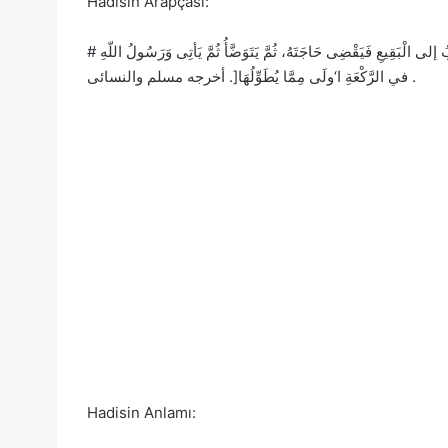
Hadisin Arapçası:
 إلى الْبَقِيعِ فَيَقْضِى حَاجَتَهُ، ثُمَّ يَتَوَضَّأُ ثُمَّ يَأتِى وَرَسُولُ اللّهِ
في الرَّكْعَةِ ا‘ولَى مِمَّا يُطَوِّلُهَا[. أخرجه مسلم والنسائى .
Hadisin Anlamı: