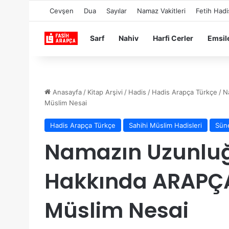
Cevşen
Dua
Sayılar
Namaz Vakitleri
Fetih Hadi
Sarf
Nahiv
Harfi Cerler
Emsil
Anasayfa
/
Kitap Arşivi
/
Hadis
/
Hadis Arapça Türkçe
/
N
Müslim Nesai
Hadis Arapça Türkçe
Sahihi Müslim Hadisleri
Süne
Namazın Uzunluğu
Hakkında ARAPÇ
Müslim Nesai