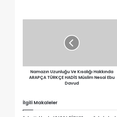
Namazın
Uzunluğu
Ve
Kısalığı
Hakkında
ARAPÇA
TÜRKÇE
HADİS
Müslim
Namazın Uzunluğu Ve Kısalığı Hakkında
Nesai
Ebu
ARAPÇA TÜRKÇE HADİS Müslim Nesai Ebu
Davud
Davud
İlgili Makaleler