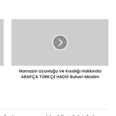
Namazın
Uzunluğu
Ve
Kısalığı
Hakkında
ARAPÇA
TÜRKÇE
HADİS
Buhari
Namazın Uzunluğu Ve Kısalığı Hakkında
Müslim
ARAPÇA TÜRKÇE HADİS Buhari Müslim