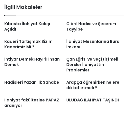
İlgili Makaleler
Kıbrısta İlahiyat Koleji
Cibril Hadisi ve Şecere-i
Açıldı
Tayyibe
Kaderi Tartışmak Bizim
İlahiyat Mezunlarına Burs
Kaderimiz Mi ?
İmkanı
İhtiyar Demek Hayırlı İnsan
Çan Eğrisi ve Seç(tir)meli
Demek
Dersler İlahiyattın
Problemleri
Hadisleri Yazan İlk Sahabe
Arapça öğrenirken nelere
dikkat etmeli ?
İlahiyat fakültesine PAPAZ
ULUDAĞ İLAHİYAT TAŞINDI
aranıyor