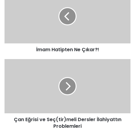
Ne
Çıkar?!
İmam Hatipten Ne Çıkar?!
Çan
Eğrisi
ve
Seç(tir)meli
Dersler
İlahiyattın
Problemleri
Çan Eğrisi ve Seç(tir)meli Dersler İlahiyattın
Problemleri