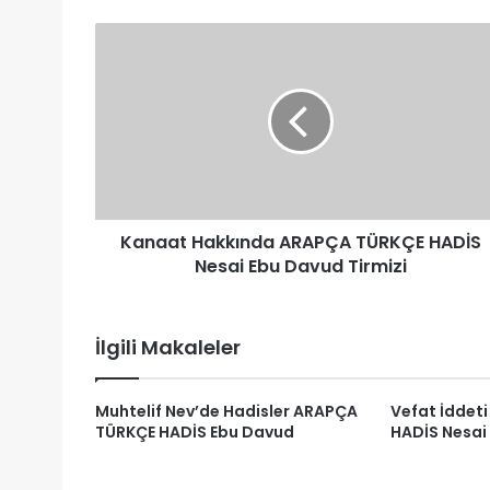
Kanaat
Hakkında
ARAPÇA
TÜRKÇE
HADİS
Nesai
Ebu
Davud
Tirmizi
Kanaat Hakkında ARAPÇA TÜRKÇE HADİS
Nesai Ebu Davud Tirmizi
İlgili Makaleler
Muhtelif Nev’de Hadisler ARAPÇA
Vefat İddet
TÜRKÇE HADİS Ebu Davud
HADİS Nesai