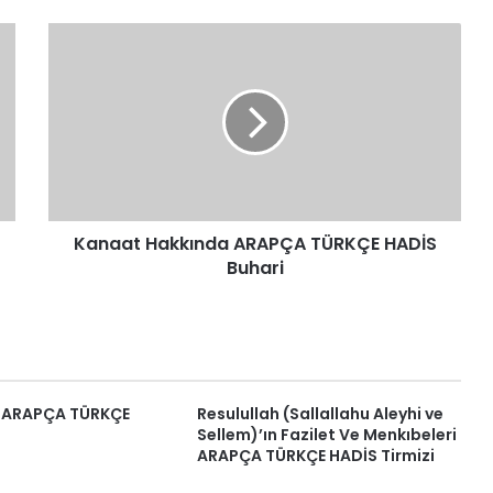
Kanaat
Hakkında
ARAPÇA
TÜRKÇE
HADİS
Buhari
Kanaat Hakkında ARAPÇA TÜRKÇE HADİS
Buhari
i ARAPÇA TÜRKÇE
Resulullah (Sallallahu Aleyhi ve
Sellem)’ın Fazilet Ve Menkıbeleri
ARAPÇA TÜRKÇE HADİS Tirmizi