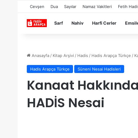
Cevşen
Dua
Sayılar
Namaz Vakitleri
Fetih Hadi
Sarf
Nahiv
Harfi Cerler
Emsil
Anasayfa
/
Kitap Arşivi
/
Hadis
/
Hadis Arapça Türkçe
/
K
Hadis Arapça Türkçe
Süneni Nesai Hadisleri
Kanaat Hakkınd
HADİS Nesai