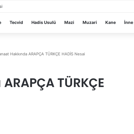
si
e
Tecvid
Hadis Usulü
Mazi
Muzari
Kane
İnne
anaat Hakkında ARAPÇA TÜRKÇE HADİS Nesai
a ARAPÇA TÜRKÇE