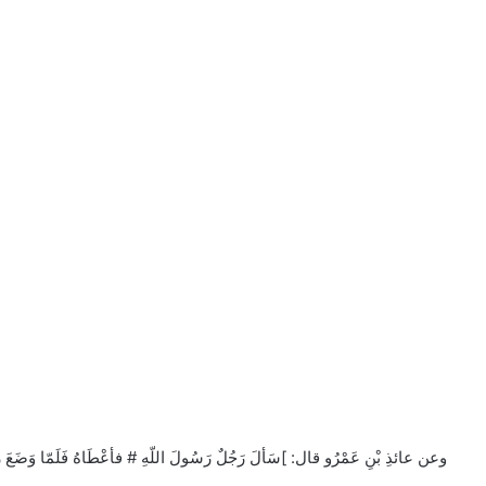
وعن عائذِ بْنِ عَمْرُو قال: ]سَألَ رَجُلٌ رَسُولَ اللّهِ # فأعْطَاهُ فَلَمّا وَضَعَ رِجْلَ