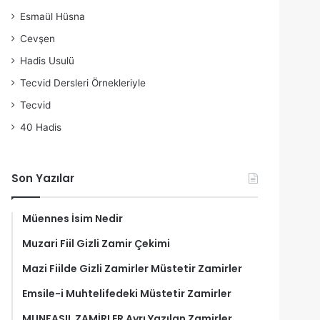
Esmaül Hüsna
Cevşen
Hadis Usulü
Tecvid Dersleri Örnekleriyle
Tecvid
40 Hadis
Son Yazılar
Müennes İsim Nedir
Muzari Fiil Gizli Zamir Çekimi
Mazi Fiilde Gizli Zamirler Müstetir Zamirler
Emsile-i Muhtelifedeki Müstetir Zamirler
MUNFASIL ZAMİRLER Ayrı Yazılan Zamirler