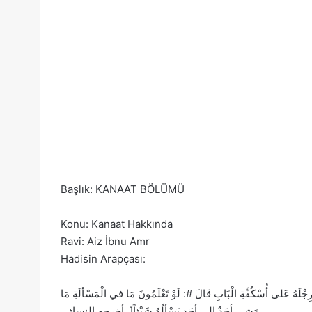
Başlık: KANAAT BÖLÜMÜ
Konu: Kanaat Hakkında
Ravi: Aiz İbnu Amr
Hadisin Arapçası:
هُ عَلى أُسْكُفَّةِ الْبَابِ قَالَ #: لَوْ تَعْلَمُونَ مَا في الْمَسْألَةِ مَا
مَشى أحَدٌ الى أحَدٍ يَسْألُهُ شَيْئاً[. أخرجه النسائي .