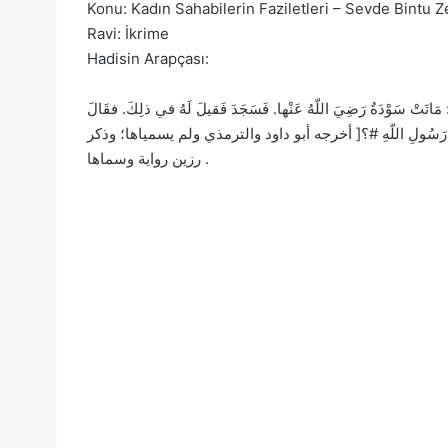
Konu: Kadın Sahabilerin Faziletleri – Sevde Bintu 
Ravi: İkrime
Hadisin Arapçası:
ِ: مَاتَتْ سَوْدَةُ رَضِيَ اللّهُ عَنْها. فَسَجَدَ فَقيلَ لَهُ في ذلِكَ. فقَالَ
ابِ أزْوَاجِ رَسُولِ اللّهِ #؟[ أخرجه أبو داود والترمذي ولم يسمياها؛ وذكر
رزين رواية وسماها .