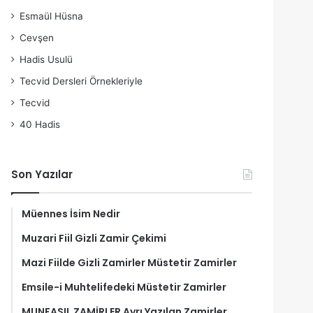
Esmaül Hüsna
Cevşen
Hadis Usulü
Tecvid Dersleri Örnekleriyle
Tecvid
40 Hadis
Son Yazılar
Müennes İsim Nedir
Muzari Fiil Gizli Zamir Çekimi
Mazi Fiilde Gizli Zamirler Müstetir Zamirler
Emsile-i Muhtelifedeki Müstetir Zamirler
MUNFASIL ZAMİRLER Ayrı Yazılan Zamirler