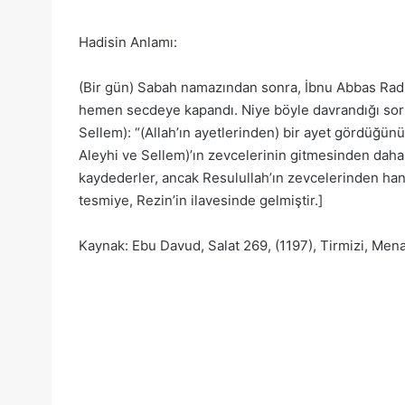
Hadisin Anlamı:
(Bir gün) Sabah namazından sonra, İbnu Abbas Radıy
hemen secdeye kapandı. Niye böyle davrandığı sorul
Sellem): “(Allah’ın ayetlerinden) bir ayet gördüğün
Aleyhi ve Sellem)’ın zevcelerinin gitmesinden daha 
kaydederler, ancak Resulullah’ın zevcelerinden hang
tesmiye, Rezin’in ilavesinde gelmiştir.]
Kaynak: Ebu Davud, Salat 269, (1197), Tirmizi, Men