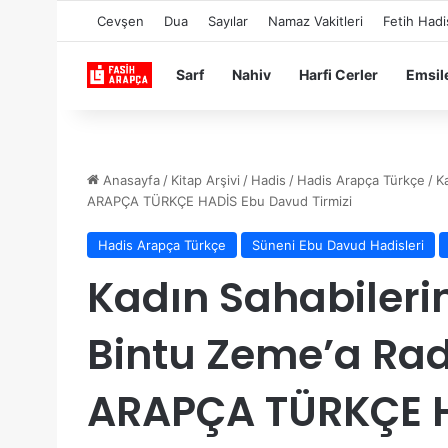
Cevşen
Dua
Sayılar
Namaz Vakitleri
Fetih Hadi
Sarf
Nahiv
Harfi Cerler
Emsil
Anasayfa
/
Kitap Arşivi
/
Hadis
/
Hadis Arapça Türkçe
/
K
ARAPÇA TÜRKÇE HADİS Ebu Davud Tirmizi
Hadis Arapça Türkçe
Süneni Ebu Davud Hadisleri
Kadın Sahabilerin
Bintu Zeme’a Ra
ARAPÇA TÜRKÇE 