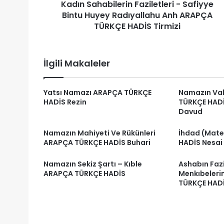
Kadın Sahabilerin Faziletleri - Safiyye
ARAPÇA
TÜRKÇE
Bintu Huyey Radıyallahu Anh ARAPÇA
HADİS
TÜRKÇE HADİS Tirmizi
Tirmizi
İlgili Makaleler
Yatsı Namazı ARAPÇA TÜRKÇE
Namazın Vak
HADİS Rezin
TÜRKÇE HADİ
Davud
Namazın Mahiyeti Ve Rükünleri
İhdad (Mat
ARAPÇA TÜRKÇE HADİS Buhari
HADİS Nesai
Namazın Sekiz Şartı – Kıble
Ashabın Fazi
ARAPÇA TÜRKÇE HADİS
Menkıbeleri
TÜRKÇE HADİ