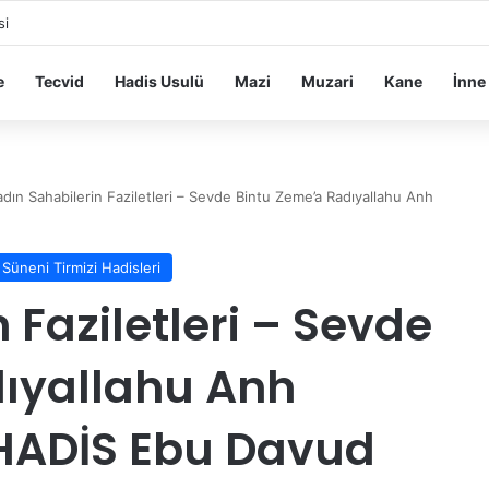
si
e
Tecvid
Hadis Usulü
Mazi
Muzari
Kane
İnne
adın Sahabilerin Faziletleri – Sevde Bintu Zeme’a Radıyallahu Anh
Süneni Tirmizi Hadisleri
 Faziletleri – Sevde
dıyallahu Anh
HADİS Ebu Davud