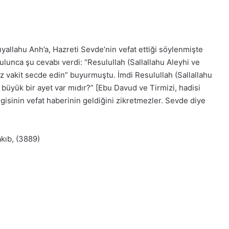
allahu Anh’a, Hazreti Sevde’nin vefat ettiği söylenmişte
unca şu cevabı verdi: “Resulullah (Sallallahu Aleyhi ve
üz vakit secde edin” buyurmuştu. İmdi Resulullah (Sallallahu
büyük bir ayet var mıdır?” [Ebu Davud ve Tirmizi, hadisi
isinin vefat haberinin geldiğini zikretmezler. Sevde diye
akıb, (3889)