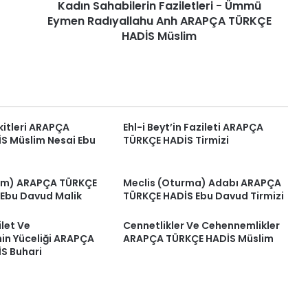
Kadın Sahabilerin Faziletleri - Ümmü
TÜRKÇE
HADİS
Eymen Radıyallahu Anh ARAPÇA TÜRKÇE
Müslim
HADİS Müslim
itleri ARAPÇA
Ehl-i Beyt’in Fazileti ARAPÇA
S Müslim Nesai Ebu
TÜRKÇE HADİS Tirmizi
em) ARAPÇA TÜRKÇE
Meclis (Oturma) Adabı ARAPÇA
 Ebu Davud Malik
TÜRKÇE HADİS Ebu Davud Tirmizi
let Ve
Cennetlikler Ve Cehennemlikler
nin Yüceliği ARAPÇA
ARAPÇA TÜRKÇE HADİS Müslim
S Buhari