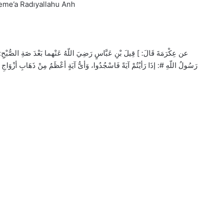
Zeme’a Radıyallahu Anh
عن عِكْرَمَةَ قَالَ: ] قِيلَ بْنِ عَبَّاسٍ رَضِيَ اللّهُ عَنْهما بَعْدَ صََةِ الصُّبْح
رَسُولُ اللّهِ #: إذَا رَأيْتُمْ آيَةً فَاسْجُدُوا، وَأىُّ آيَةٍ أعْظَمُ مِنْ ذَهَ