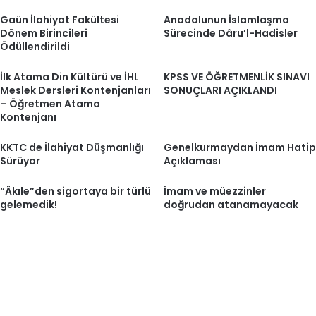
Gaün İlahiyat Fakültesi
Anadolunun İslamlaşma
Dönem Birincileri
Sürecinde Dâru’l-Hadisler
Ödüllendirildi
İlk Atama Din Kültürü ve İHL
KPSS VE ÖĞRETMENLİK SINAVI
Meslek Dersleri Kontenjanları
SONUÇLARI AÇIKLANDI
– Öğretmen Atama
Kontenjanı
KKTC de İlahiyat Düşmanlığı
Genelkurmaydan İmam Hatip
Sürüyor
Açıklaması
“Âkıle”den sigortaya bir türlü
İmam ve müezzinler
gelemedik!
doğrudan atanamayacak