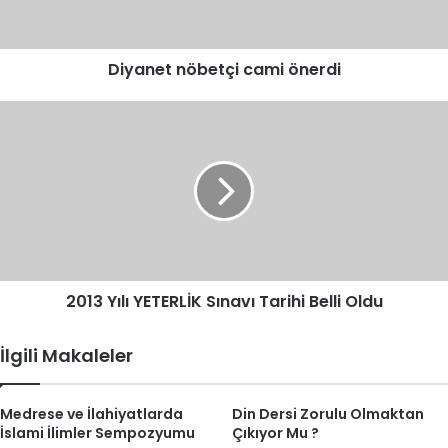
Diyanet nöbetçi cami önerdi
2013
Yılı
YETERLİK
Sınavı
Tarihi
Belli
Oldu
2013 Yılı YETERLİK Sınavı Tarihi Belli Oldu
İlgili Makaleler
Medrese ve İlahiyatlarda
Din Dersi Zorulu Olmaktan
İslami İlimler Sempozyumu
Çıkıyor Mu ?