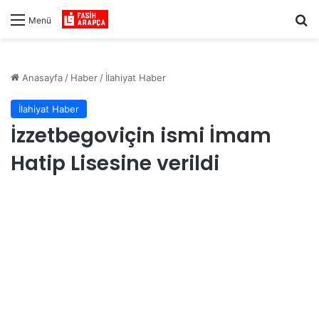
Ar
Menü
Anasayfa
/
Haber
/
İlahiyat Haber
İlahiyat Haber
İzzetbegoviçin ismi İmam
Hatip Lisesine verildi