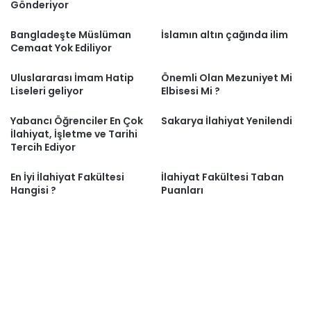
Gönderiyor
Bangladeşte Müslüman
İslamın altın çağında ilim
Cemaat Yok Ediliyor
Uluslararası İmam Hatip
Önemli Olan Mezuniyet Mi
Liseleri geliyor
Elbisesi Mi ?
Yabancı Öğrenciler En Çok
Sakarya İlahiyat Yenilendi
İlahiyat, İşletme ve Tarihi
Tercih Ediyor
En İyi İlahiyat Fakültesi
İlahiyat Fakültesi Taban
Hangisi ?
Puanları