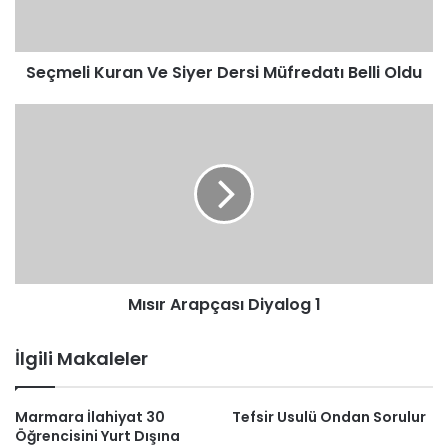
Belli
Oldu
Seçmeli Kuran Ve Siyer Dersi Müfredatı Belli Oldu
Mısır
Arapçası
Diyalog
1
Mısır Arapçası Diyalog 1
İlgili Makaleler
Marmara İlahiyat 30
Tefsir Usulü Ondan Sorulur
Öğrencisini Yurt Dışına