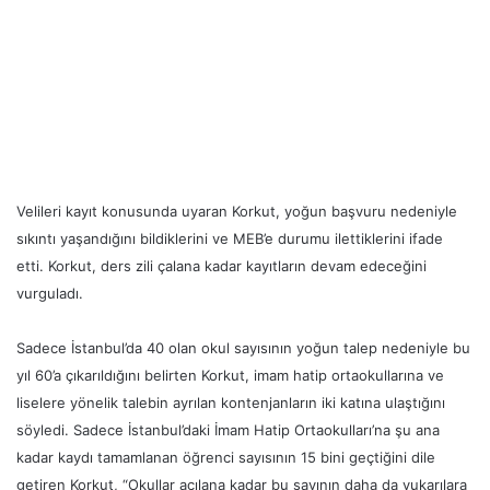
Velileri kayıt konusunda uyaran Korkut, yoğun başvuru nedeniyle
sıkıntı yaşandığını bildiklerini ve MEB’e durumu ilettiklerini ifade
etti. Korkut, ders zili çalana kadar kayıtların devam edeceğini
vurguladı.
Sadece İstanbul’da 40 olan okul sayısının yoğun talep nedeniyle bu
yıl 60’a çıkarıldığını belirten Korkut, imam hatip ortaokullarına ve
liselere yönelik talebin ayrılan kontenjanların iki katına ulaştığını
söyledi. Sadece İstanbul’daki İmam Hatip Ortaokulları’na şu ana
kadar kaydı tamamlanan öğrenci sayısının 15 bini geçtiğini dile
getiren Korkut, “Okullar açılana kadar bu sayının daha da yukarılara