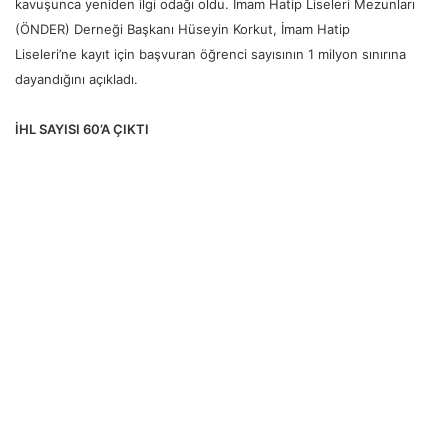
kavuşunca yeniden ilgi odağı oldu. İmam Hatip Liseleri Mezunları
(ÖNDER) Derneği Başkanı Hüseyin Korkut, İmam Hatip
Liseleri’ne kayıt için başvuran öğrenci sayısının 1 milyon sınırına
dayandığını açıkladı.
İHL SAYISI 60’A ÇIKTI