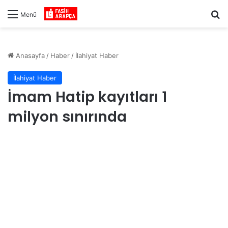
Ar
Menü
Anasayfa
/
Haber
/
İlahiyat Haber
İlahiyat Haber
İmam Hatip kayıtları 1
milyon sınırında