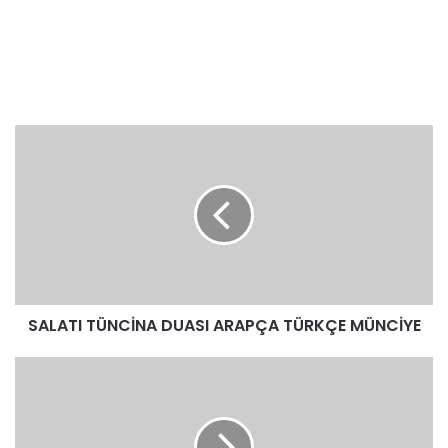
SALATI
TÜNCİNA
DUASI
ARAPÇA
TÜRKÇE
MÜNCİYE
SALATI TÜNCİNA DUASI ARAPÇA TÜRKÇE MÜNCİYE
Arapça
Klasik
Sarf
Kitapları