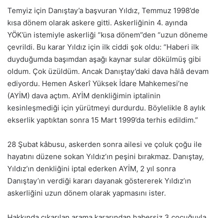
Temyiz için Danıştay’a başvuran Yıldız, Temmuz 1998’de
kısa dönem olarak askere gitti. Askerliğinin 4. ayında
YÖK’ün istemiyle askerliği “kısa dönem”den “uzun döneme
çevrildi. Bu karar Yıldız için ilk ciddi şok oldu: “Haberi ilk
duyduğumda başımdan aşağı kaynar sular dökülmüş gibi
oldum. Çok üzüldüm. Ancak Danıştay’daki dava hâlâ devam
ediyordu. Hemen Askerî Yüksek İdare Mahkemesi’ne
(AYİM) dava açtım. AYİM denkliğimin iptalinin
kesinleşmediği için yürütmeyi durdurdu. Böylelikle 8 aylık
ekserlik yaptıktan sonra 15 Mart 1999’da terhis edildim.”
28 Şubat kâbusu, askerden sonra ailesi ve çoluk çoğu ile
hayatını düzene sokan Yıldız’ın peşini bırakmaz. Danıştay,
Yıldız’ın denkliğini iptal ederken AYİM, 2 yıl sonra
Danıştay’ın verdiği kararı dayanak göstererek Yıldız’ın
askerliğini uzun dönem olarak yapmasını ister.
Hakkında çıkarılan arama kararından habersiz 3 çocuğuyla