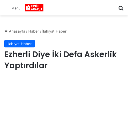
Ar
Menü
Anasayfa
/
Haber
/
İlahiyat Haber
İlahiyat Haber
Ezherli Diye İki Defa Askerlik
Yaptırdılar