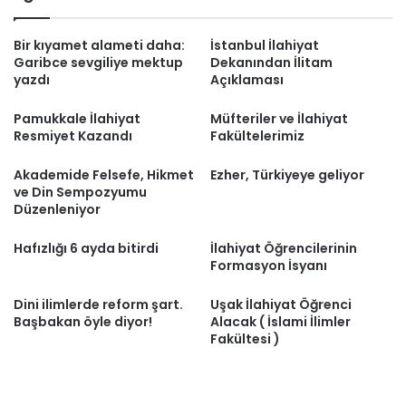
Bir kıyamet alameti daha:
İstanbul İlahiyat
Garibce sevgiliye mektup
Dekanından İlitam
yazdı
Açıklaması
Pamukkale İlahiyat
Müfteriler ve İlahiyat
Resmiyet Kazandı
Fakültelerimiz
Akademide Felsefe, Hikmet
Ezher, Türkiyeye geliyor
ve Din Sempozyumu
Düzenleniyor
Hafızlığı 6 ayda bitirdi
İlahiyat Öğrencilerinin
Formasyon İsyanı
Dini ilimlerde reform şart.
Uşak İlahiyat Öğrenci
Başbakan öyle diyor!
Alacak ( İslami İlimler
Fakültesi )