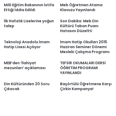
Milli Eğitim Bakanının İstifa
Meb Öğretmen Atama
Ettiği İddia Edildi
Klavuzu Yayınlandı
İlk Hafızlık Liselerine yoğun
Son Dakika: Meb Din
talep
Kültürü Taban Puanı
Hatasını Düzeltti
Teknoloji Anadolu İmam
İmam Hatip Okulları 2015
Hatip Lisesi Açılıyor
Haziran Seminer Dönemi
Mesleki Çalışma Programı
MEB’den ‘İlahiyat
TEFSİR OKUMALARI DERSİ
mezunları’ açıklaması
ÖĞRETİM PROGRAMI
YAYINLANDI
Din Kültüründen 20 Soru
Başörtülü Öğretmene Karşı
Çıkacak
Çirkin Kampanya!