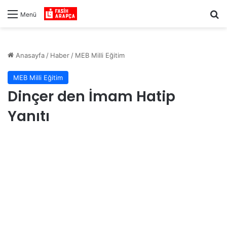
Ar
Menü
Anasayfa
/
Haber
/
MEB Milli Eğitim
MEB Milli Eğitim
Dinçer den İmam Hatip
Yanıtı