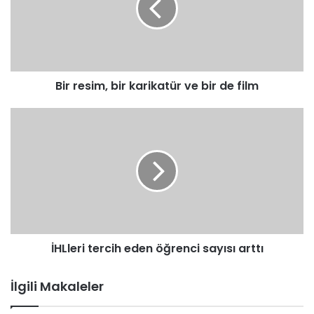
ve
bir
de
film
Bir resim, bir karikatür ve bir de film
İHLleri
tercih
eden
öğrenci
sayısı
arttı
İHLleri tercih eden öğrenci sayısı arttı
İlgili Makaleler