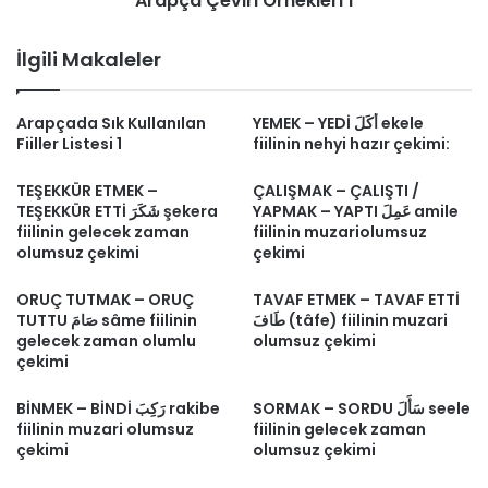
Arapça Çeviri Örnekleri 1
İlgili Makaleler
Arapçada Sık Kullanılan
YEMEK – YEDİ أَكَلَ ekele
Fiiller Listesi 1
fiilinin nehyi hazır çekimi:
TEŞEKKÜR ETMEK –
ÇALIŞMAK – ÇALIŞTI /
YAPMAK – YAPTI عَمِلَ amile
TEŞEKKÜR ETTİ شَكَرَ şekera
fiilinin gelecek zaman
fiilinin muzariolumsuz
olumsuz çekimi
çekimi
ORUÇ TUTMAK – ORUÇ
TAVAF ETMEK – TAVAF ETTİ
طَافَ (tâfe) fiilinin muzari
TUTTU صَامَ sâme fiilinin
gelecek zaman olumlu
olumsuz çekimi
çekimi
SORMAK – SORDU سَأَلَ seele
BİNMEK – BİNDİ رَكِبَ rakibe
fiilinin muzari olumsuz
fiilinin gelecek zaman
çekimi
olumsuz çekimi