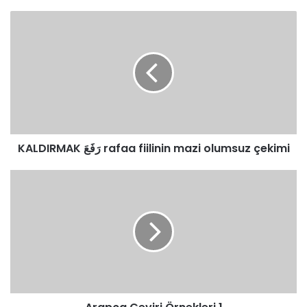
KALDIRMAK
رَفَعَ
rafaa
fiilinin
mazi
olumsuz
çekimi
KALDIRMAK رَفَعَ rafaa fiilinin mazi olumsuz çekimi
Arapça
Çeviri
Örnekleri
1