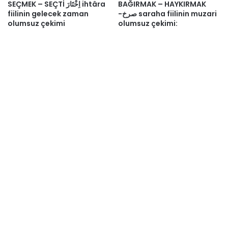
SEÇMEK – SEÇTİ اِخْتَارَ ihtâra
BAĞIRMAK – HAYKIRMAK
fiilinin gelecek zaman
-صرخ saraha fiilinin muzari
olumsuz çekimi
olumsuz çekimi: