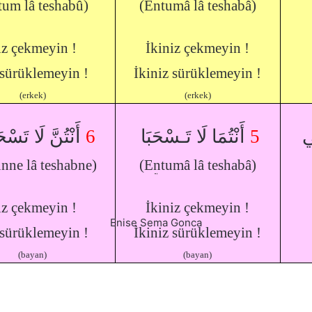
tum lâ teshabû)
(Entumâ lâ teshabâ)
iz çekmeyin !
İkiniz çekmeyin !
 sürükle
meyin
!
İkiniz sürüklemeyin !
(erkek)
(erkek)
أَنْتُنَّ لَا تَسْ
6
أَنْتُمَا لَا تَـسْحَبَا
5
ِي
nne lâ teshabne)
(Entumâ lâ teshabâ)
iz çekmeyin !
İkiniz çekmeyin !
Enise Sema Gonca
 sürüklemeyin !
İkiniz sürüklemeyin !
(bayan)
(bayan)