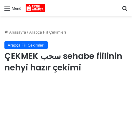
Ar
Menü
Anasayfa
/
Arapça Fiil Çekimleri
Arapça Fiil Çekimleri
ÇEKMEK سحب sehabe fiilinin
nehyi hazır çekimi