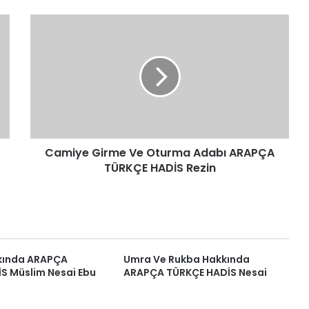
Camiye
Girme
Ve
Oturma
Adabı
ARAPÇA
TÜRKÇE
HADİS
Rezin
Camiye Girme Ve Oturma Adabı ARAPÇA
TÜRKÇE HADİS Rezin
kında ARAPÇA
Umra Ve Rukba Hakkında
S Müslim Nesai Ebu
ARAPÇA TÜRKÇE HADİS Nesai