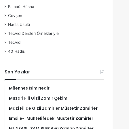
Esmaül Hüsna
Cevşen
Hadis Usulü
Tecvid Dersleri Örnekleriyle
Tecvid
40 Hadis
Son Yazılar
Müennes İsim Nedir
Muzari Fiil Gizli Zamir Çekimi
Mazi Fiilde Gizli Zamirler Müstetir Zamirler
Emsile-i Muhtelifedeki Müstetir Zamirler
MUNFASIL ZAMİRLER Ayrı Yazılan Zamirler