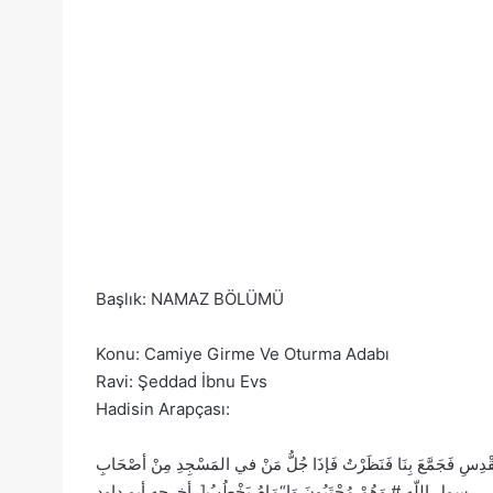
Başlık: NAMAZ BÖLÜMÜ
Konu: Camiye Girme Ve Oturma Adabı
Ravi: Şeddad İbnu Evs
Hadisin Arapçası:
سِ فَجَمَّعَ بِنَا فَنَظَرْتُ فَإذَا جُلُّ مَنْ في المَسْجِدِ مِنْ أصْحَابِ
رسولِ اللّهِ # وَهُمْ مُحْتَبُونَ وَا“مَامُ يَخْطُبُ[. أخرجه أبو داود .