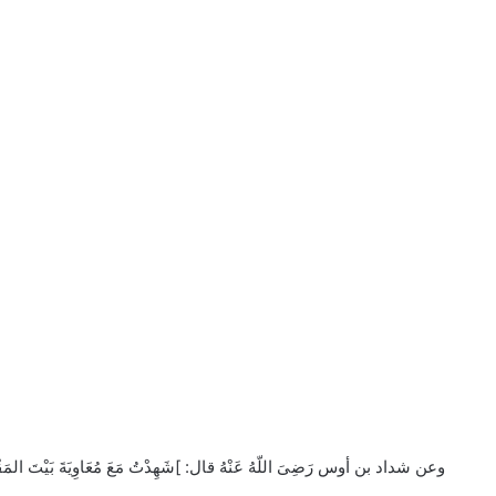
وعن شداد بن أوس رَضِىَ اللّهُ عَنْهُ قال: ]شَهِدْتُ مَعَ مُعَاوِيَةَ بَيْتَ المَقْدِ