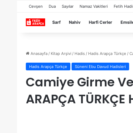
Cevşen
Dua
Sayılar
Namaz Vakitleri
Fetih Hadi
Sarf
Nahiv
Harfi Cerler
Emsil
Anasayfa
/
Kitap Arşivi
/
Hadis
/
Hadis Arapça Türkçe
/
C
Hadis Arapça Türkçe
Süneni Ebu Davud Hadisleri
Camiye Girme Ve
ARAPÇA TÜRKÇE 