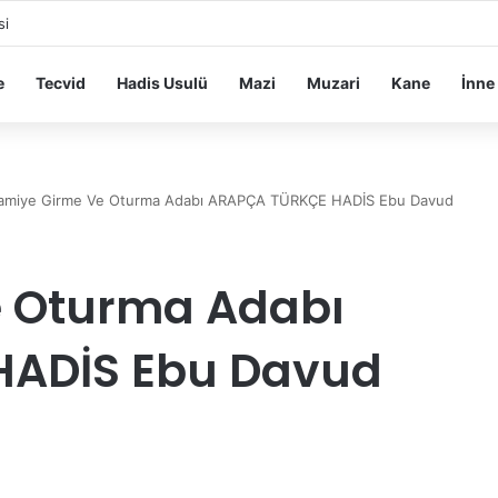
si
e
Tecvid
Hadis Usulü
Mazi
Muzari
Kane
İnne
amiye Girme Ve Oturma Adabı ARAPÇA TÜRKÇE HADİS Ebu Davud
 Oturma Adabı
HADİS Ebu Davud