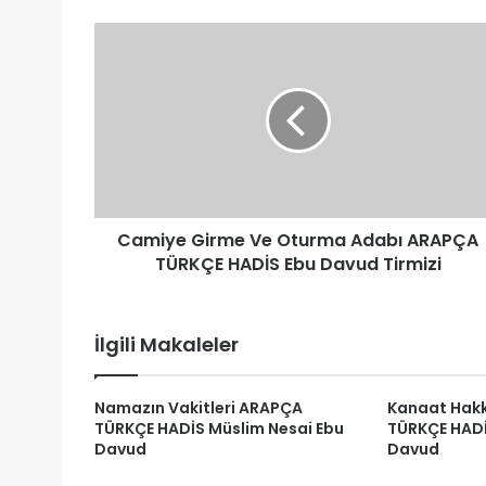
Camiye
Girme
Ve
Oturma
Adabı
ARAPÇA
TÜRKÇE
HADİS
Ebu
Camiye Girme Ve Oturma Adabı ARAPÇA
Davud
Tirmizi
TÜRKÇE HADİS Ebu Davud Tirmizi
İlgili Makaleler
Namazın Vakitleri ARAPÇA
Kanaat Hak
TÜRKÇE HADİS Müslim Nesai Ebu
TÜRKÇE HADİ
Davud
Davud