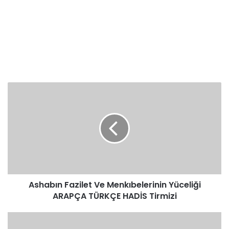
Ashabın
Fazilet
Ve
Menkıbelerinin
Yüceliği
ARAPÇA
TÜRKÇE
HADİS
Tirmizi
Ashabın Fazilet Ve Menkıbelerinin Yüceliği
ARAPÇA TÜRKÇE HADİS Tirmizi
Ashabın
Fazilet