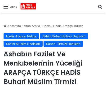
Ar
Menü
Anasayfa
/
Kitap Arşivi
/
Hadis
/
Hadis Arapça Türkçe
Hadis Arapça Türkçe
Sahihi Buhari Buhari Hadisleri
Sahihi Müslim Hadisleri
Süneni Tirmizi Hadisleri
Ashabın Fazilet Ve
Menkıbelerinin Yüceliği
ARAPÇA TÜRKÇE HADİS
Buhari Müslim Tirmizi