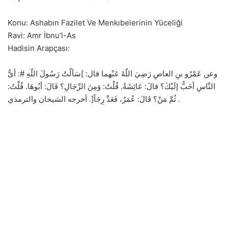
Konu: Ashabın Fazilet Ve Menkıbelerinin Yüceliği
Ravi: Amr İbnu’l-As
Hadisin Arapçası:
وعن عَمْرُو بنِ العاصِ رَضِيَ اللّهُ عَنْهما قال: ]سَألْتُ رَسُولَ اللّهِ #: أىُّ
النَّاسِ أحَبُّ إلَيْكَ؟ قالَ: عَائِشَةُ. قُلْتُ: وَمِنَ الرِّجَالِ؟ قَالَ: أبُوهَا. قُلْتُ:
ثُمَّ مَنْ؟ قَالَ: عُمَرُ، فَعَدَّ رِجَاً[. أخرجه الشيخان والترمذي .