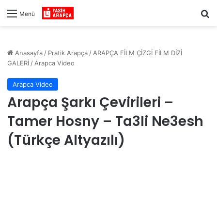
Ar
Menü
Anasayfa
/
Pratik Arapça
/
ARAPÇA FİLM ÇİZGİ FİLM DİZİ
GALERİ
/
Arapca Video
Arapca Video
Arapça Şarkı Çevirileri –
Tamer Hosny – Ta3li Ne3esh
(Türkçe Altyazılı)