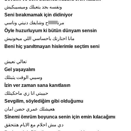
ونفسه بجد يتعبلك وميسيبكيش
Seni bırakmamak için didiniyor
مرتااااااااح وشايفك دنيتي وناسي
Öyle huzurluyum ki bütün dünyam sensin
مانا اختارتك باحساسي اللي ميخونيش
Beni hiç yanıltmayan hislerimle seçtim seni
تعالي نعيش
Gel yaşayalım
وسيبي الوقت يثبتلك
İzin ver zaman sana kanıtlasın
حبيبتي انا زي ماحكيتلك
Sevgilim, söylediğim gibi olduğumu
هعيشلك عمري حضن امان
Sînemi ömrüm boyunca senin için emin kılacağımı
دي مش احلام مع الايام هتتحقق