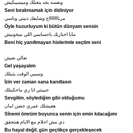
ونفسه بجد يتعبلك وميسيبكيش
Seni bırakmamak için didiniyor
مرتااااااااح وشايفك دنيتي وناسي
Öyle huzurluyum ki bütün dünyam sensin
مانا اختارتك باحساسي اللي ميخونيش
Beni hiç yanıltmayan hislerimle seçtim seni
تعالي نعيش
Gel yaşayalım
وسيبي الوقت يثبتلك
İzin ver zaman sana kanıtlasın
حبيبتي انا زي ماحكيتلك
Sevgilim, söylediğim gibi olduğumu
هعيشلك عمري حضن امان
Sînemi ömrüm boyunca senin için emin kılacağımı
دي مش احلام مع الايام هتتحقق
Bu hayal değil, gün geçtikçe gerçekleşecek