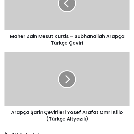
–
Subhanallah
Arapça
Türkçe
Çeviri
Maher Zain Mesut Kurtis – Subhanallah Arapça
Türkçe Çeviri
Arapça
Şarkı
Çevirileri
Yosef
Arafat
Omri
Killo
(Türkçe
Altyazılı)
Arapça Şarkı Çevirileri Yosef Arafat Omri Killo
(Türkçe Altyazılı)