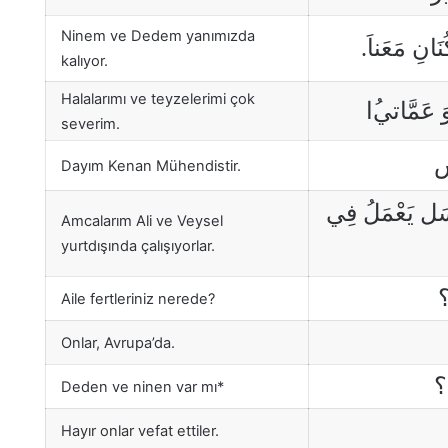
Ninem ve Dedem yanımızda
نَانِ مَعَناَ
kalıyor.
Halalarımı ve teyzelerimi çok
وَ عَمَّاتي
ا
severim.
س
Dayım Kenan Mühendistir.
ْسَل يَعْمَلُ فِي
Amcalarım Ali ve Veysel
yurtdışında çalışıyorlar.
؟
Aile fertleriniz nerede?
Onlar, Avrupa’da.
ٌ؟
Deden ve ninen var mı*
Hayır onlar vefat ettiler.