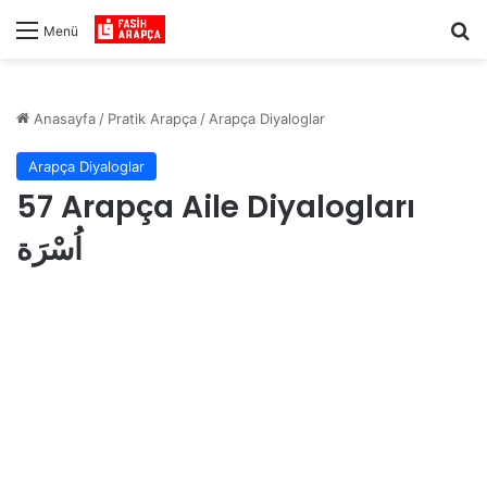
Ar
Menü
Anasayfa
/
Pratik Arapça
/
Arapça Diyaloglar
Arapça Diyaloglar
57 Arapça Aile Diyalogları
اُسْرَة