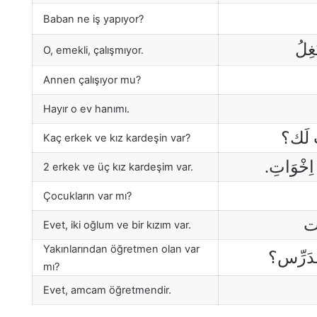
Baban ne iş yapıyor?
غِلُ
O, emekli, çalışmıyor.
Annen çalışıyor mu?
Hayır o ev hanımı.
ت لَك؟
Kaç erkek ve kız kardeşin var?
 اِخْوَاتِ
2 erkek ve üç kız kardeşim var.
Çocukların var mı?
نْت
Evet, iki oğlum ve bir kızım var.
Yakınlarından öğretmen olan var
مُدَرِّس؟
mı?
Evet, amcam öğretmendir.