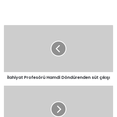
İlahiyat
Profesörü
Hamdi
Döndürenden
süt
çıkışı
İlahiyat Profesörü Hamdi Döndürenden süt çıkışı
58
Arapça
Banka
Diyalogları
في
البنك