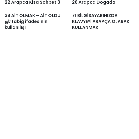
22 Arapca Kisa Sohbet 3
26 Arapca Dogada
38 AİT OLMAK – AİT OLDU
71 BİLGİSAYARINIZDA
تابع tabiğ ifadesinin
KLAVYEYİ ARAPÇA OLARAK
kullanılışı
KULLANMAK