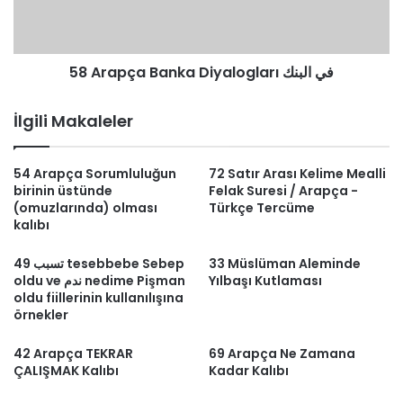
58 Arapça Banka Diyalogları في البنك
İlgili Makaleler
54 Arapça Sorumluluğun
72 Satır Arası Kelime Mealli
birinin üstünde
Felak Suresi / Arapça -
(omuzlarında) olması
Türkçe Tercüme
kalıbı
تسبب 49 tesebbebe Sebep
33 Müslüman Aleminde
oldu ve ندم nedime Pişman
Yılbaşı Kutlaması
oldu fiillerinin kullanılışına
örnekler
42 Arapça TEKRAR
69 Arapça Ne Zamana
ÇALIŞMAK Kalıbı
Kadar Kalıbı