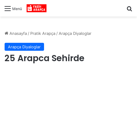
Ar
Menü
Anasayfa
/
Pratik Arapça
/
Arapça Diyaloglar
Arapça Diyaloglar
25 Arapca Sehirde