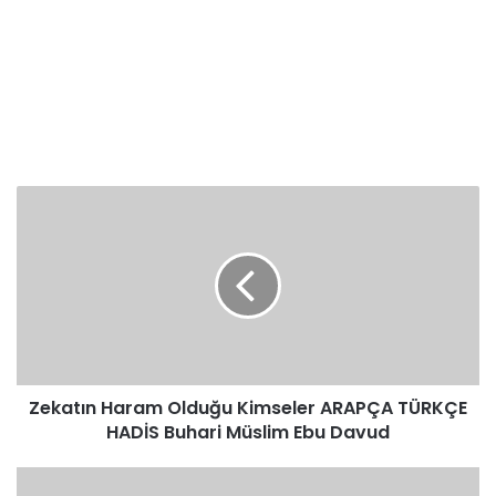
Zekatın
Haram
Olduğu
Kimseler
ARAPÇA
TÜRKÇE
HADİS
Buhari
Müslim
Zekatın Haram Olduğu Kimseler ARAPÇA TÜRKÇE
Ebu
Davud
HADİS Buhari Müslim Ebu Davud
Zekatın