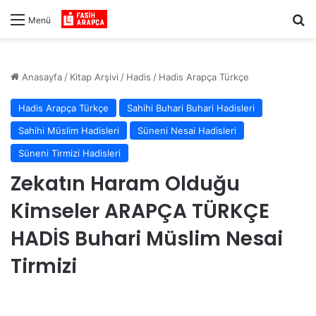
Ar
Menü
Anasayfa
/
Kitap Arşivi
/
Hadis
/
Hadis Arapça Türkçe
Hadis Arapça Türkçe
Sahihi Buhari Buhari Hadisleri
Sahihi Müslim Hadisleri
Süneni Nesai Hadisleri
Süneni Tirmizi Hadisleri
Zekatın Haram Olduğu
Kimseler ARAPÇA TÜRKÇE
HADİS Buhari Müslim Nesai
Tirmizi