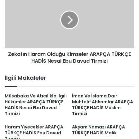
Haram
Olduğu
Kimseler
ARAPÇA
TÜRKÇE
HADİS
Nesai
Ebu
Zekatın Haram Olduğu Kimseler ARAPÇA TÜRKÇE
Davud
Tirmizi
HADİS Nesai Ebu Davud Tirmizi
İlgili Makaleler
Müsabaka Ve Atıcılıkla İlgili
İman Ve İslama Dair
Hükümler ARAPÇA TÜRKÇE
Muhtelif Ahkamlar ARAPÇA
HADİS Nesai Ebu Davud
TÜRKÇE HADİS Müslim
Tirmizi
Tirmizi
Haram Yiyecekler ARAPÇA
Akşam Namazı ARAPÇA
TÜRKÇE HADİS Ebu Davud
TÜRKÇE HADİS Malik
Tirmizi