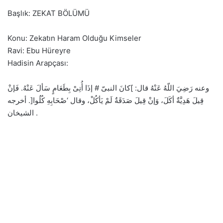
Başlık: ZEKAT BÖLÜMÜ
Konu: Zekatın Haram Olduğu Kimseler
Ravi: Ebu Hüreyre
Hadisin Arapçası:
وعنه رَضِيَ اللّهُ عَنْهُ قال: ]كانَ النبىّ # إذَا أُتِىْ بِطَعَامٍ سَألَ عَنْهُ. فَإنْ
قِيلَ هَدِيَّةٌ أكَلَ، وَإنْ قِيلَ صَدَقَةٌ لَمْ يَأكُلْ، وقال ‘صْحَابِهِ كُلُوا[. أخرجه
الشيخان .