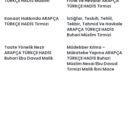
TÜRKÇE HADİS Müslim
Fitne Ve Hevalar ARAPÇA
TÜRKÇE HADİS Tirmizi
Kanaat Hakkında ARAPÇA
İstiğfar, Tesbih, Tehlil,
TÜRKÇE HADİS Tirmizi
Tekbir, Tahmid Ve Havkale
ARAPÇA TÜRKÇE HADİS
Buhari Müslim Tirmizi
Taate Yönelik Nezir
Müdebber Kılma –
ARAPÇA TÜRKÇE HADİS
Mükatebe Yapma ARAPÇA
Buhari Ebu Davud Malik
TÜRKÇE HADİS Buhari
Müslim Nesai Ebu Davud
Tirmizi Malik İbni Mace