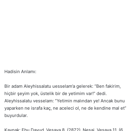
Hadisin Anlamı:
Bir adam Aleyhissalatu uesselam’a gelerek: “Ben fakirim,
hiçbir şeyim yok, üstelik bir de yetimim var!” dedi.
Aleyhissalatu vesselam: “Yetimin malından ye! Ancak bunu
yaparken ne israfa kaç, ne aceleci ol, ne de kendine mal et”
buyurdular.
Kaynak: Ebu Davud, Vesaya 8, (2872), Nesai, Vesaya 11, (6,