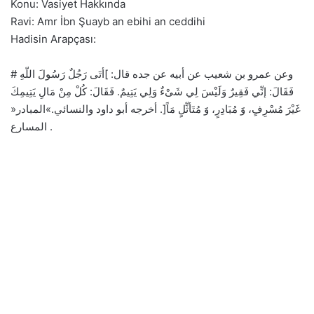
Konu: Vasiyet Hakkında
Ravi: Amr İbn Şuayb an ebihi an ceddihi
Hadisin Arapçası:
وعن عمرو بن شعيب عن أبيه عن جده قال: ]أتَى رَجُلٌ رَسُولَ اللّهِ #
فَقَالَ: إنِّي فَقِيرٌ وَلَيْسَ لِي شَىْءٌ وَلِي يَتِيمٌ. فَقَالَ: كُلْ مِنْ مَالِ يَتِيمِكَ
غَيْرَ مُسْرِفٍ، وََ مُبَادِرٍ، وََ مُتَأثِّلٍ مَاً[. أخرجه أبو داود والنسائي.»المبادر«
المسارع .