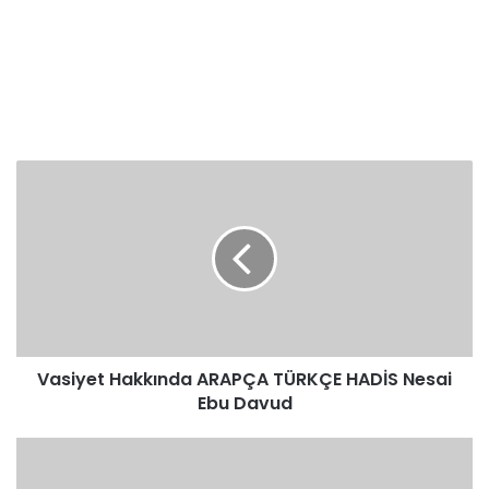
Vasiyet
Hakkında
ARAPÇA
TÜRKÇE
HADİS
Nesai
Ebu
Davud
Vasiyet Hakkında ARAPÇA TÜRKÇE HADİS Nesai
Ebu Davud
Vasiyet
Hakkında