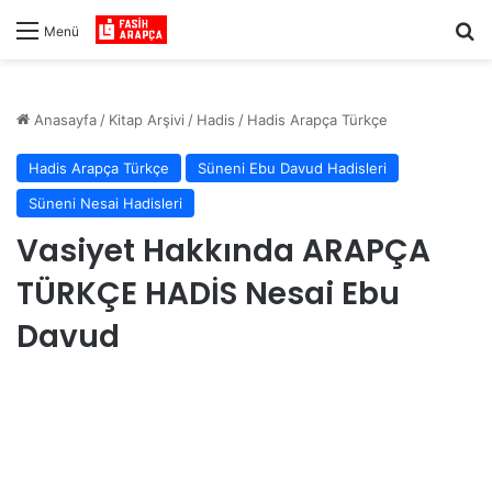
Ar
Menü
Anasayfa
/
Kitap Arşivi
/
Hadis
/
Hadis Arapça Türkçe
Hadis Arapça Türkçe
Süneni Ebu Davud Hadisleri
Süneni Nesai Hadisleri
Vasiyet Hakkında ARAPÇA
TÜRKÇE HADİS Nesai Ebu
Davud