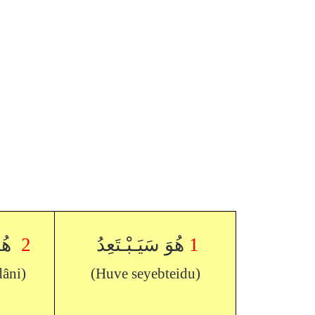
هُم
2
هُوَ سَيَـبْـتَعِدُ
1
âni)
(Huve seyebteidu)