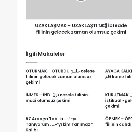
fiilinin
gelecek
zaman
olumsuz
UZAKLAŞMAK - UZAKLAŞTI اِبْتَعَدَ ibteade
çekimi
fiilinin gelecek zaman olumsuz çekimi
İlgili Makaleler
OTURMAK – OTURDU جَلَسَ celese
AYAĞA KALK
fiilinin gelecek zaman olumsuz
قام kame fi
çekimi
KURUTMAK جَفَّفَ ceffefe fiilinin
İNMEK – İNDİ نَزَلَ nezele fiilinin
mazi olumsuz çekimi:
istikbal -g
çekimi:
57 Arapça Tabi ki …..’-yı
ÖPMEK – ÖPTÜ ka
Tanıyorum . …-’yı kim Tanımaz ?
fiilinin cahd
Kalıbı