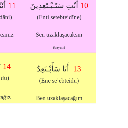
أَنْ
11
أَنْتِ سَتَـبْـتَعِدِينَ
10
dâni)
(Enti setebteidîne)
ksınız
Sen uzaklaşacaksın
(bayan)
ن
14
أَنَا سَأَبْـتَعِدُ
13
idu)
(Ene se’ebteidu)
cağız
Ben uzaklaşacağım