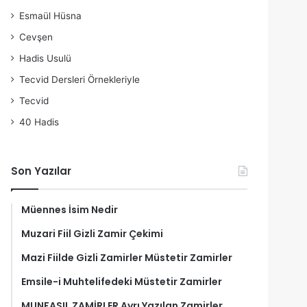
Esmaül Hüsna
Cevşen
Hadis Usulü
Tecvid Dersleri Örnekleriyle
Tecvid
40 Hadis
Son Yazılar
Müennes İsim Nedir
Muzari Fiil Gizli Zamir Çekimi
Mazi Fiilde Gizli Zamirler Müstetir Zamirler
Emsile-i Muhtelifedeki Müstetir Zamirler
MUNFASIL ZAMİRLER Ayrı Yazılan Zamirler