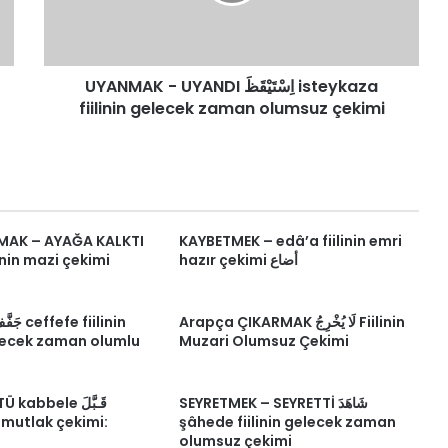
fiilinin
gelecek
zaman
olumsuz
UYANMAK - UYANDI اِسْتَيْقَظَ isteykaza
çekimi
fiilinin gelecek zaman olumsuz çekimi
MAK – AYAĞA KALKTI
KAYBETMEK – edâ’a fiilinin emri
hazır çekimi أضاع
ilinin mazi çekimi
Arapça ÇIKARMAK لَا يُخْرِجُ Fiilinin
elecek zaman olumlu
Muzari Olumsuz Çekimi
SEYRETMEK – SEYRETTİ شَاهَدَ
bbele قَـبَّلَ
ı mutlak çekimi:
şâhede fiilinin gelecek zaman
olumsuz çekimi