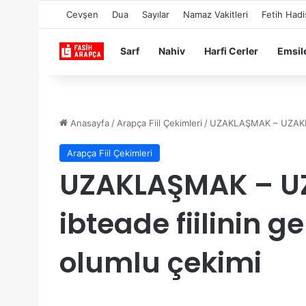
Cevşen
Dua
Sayılar
Namaz Vakitleri
Fetih Hadi
Sarf
Nahiv
Harfi Cerler
Emsil
Anasayfa
/
Arapça Fiil Çekimleri
/
Arapça Fiil Çekimleri
UZAKLAŞMAK – UZAKLAŞT
ibteade fiilinin 
olumlu çekimi