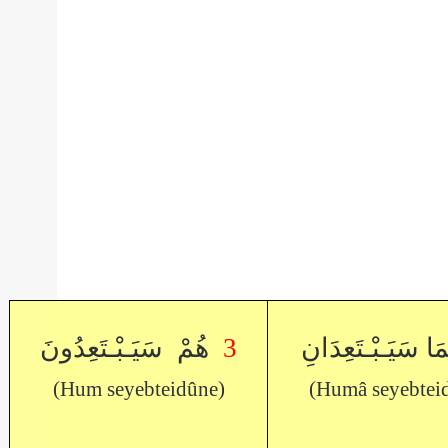
هُمْ سَيَـبْـتَعِدُونَ
3
َا سَيَـبْـتَعِدَانِ
(Hum seyebteidûne)
(Humâ seyebteid