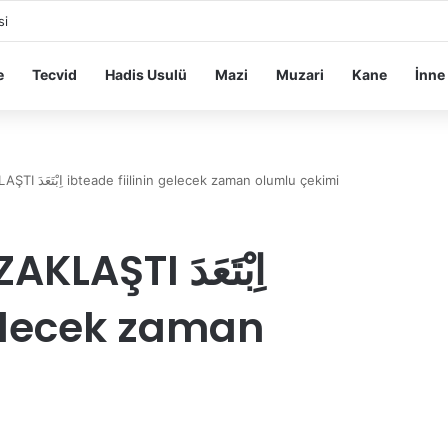
si
e
Tecvid
Hadis Usulü
Mazi
Muzari
Kane
İnne
UZAKLAŞMAK – UZAKLAŞTI اِبْتَعَدَ ibteade fiilinin gelecek zaman olumlu çekimi
I اِبْتَعَدَ
gelecek zaman