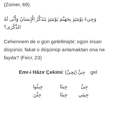
(Zümer, 69).
وَجِيءَ يَوْمَئِذٍ بِجَهَنَّمَ يَوْمَئِذٍ يَتَذَكَّرُ الْإِنسَانُ وَأَنَّى لَهُ
الذِّكْرَى؟
Cehennem de o gün getirilmiştir; ogün insan
düşünür, fakat o düşünüp anlamaktan ona ne
fayda? (Fecr, 23)
Emr-i Hâzır Çekimi
: جِئْ (يَجِئُ) gel
جِئْ
جِيئَا
جِيئُوا
جِيئِي
جِيئَا
جِئْنَ