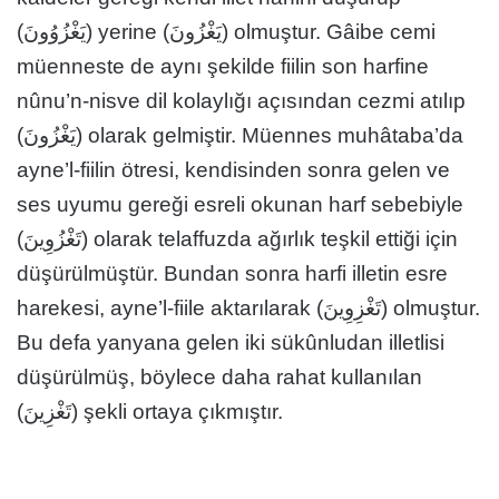
(يَغْزُوُونَ) yerine (يَغْزُونَ) olmuştur. Gâibe cemi
müenneste de aynı şekilde fiilin son harfine
nûnu’n-nisve dil kolaylığı açısından cezmi atılıp
(يَغْزُونَ) olarak gelmiştir. Müennes muhâtaba’da
ayne’l-fiilin ötresi, kendisinden sonra gelen ve
ses uyumu gereği esreli okunan harf sebebiyle
(تَغْزُوِينَ) olarak telaffuzda ağırlık teşkil ettiği için
düşürülmüştür. Bundan sonra harfi illetin esre
harekesi, ayne’l-fiile aktarılarak (تَغْزِوِينَ) olmuştur.
Bu defa yanyana gelen iki sükûnludan illetlisi
düşürülmüş, böylece daha rahat kullanılan
(تَغْزِينَ) şekli ortaya çıkmıştır.