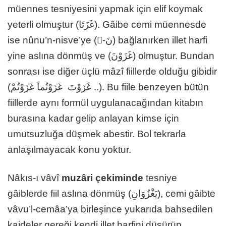
müennes tesniyesini yapmak için elif koymak
yeterli olmuştur (غَزَتَا). Gâibe cemi müennesde
ise nûnu’n-nisve’ye (-ْنَ) bağlanırken illet harfi
yine aslına dönmüş ve (غَزَوْنَ) olmuştur. Bundan
sonrası ise diğer üçlü mâzî fiillerde olduğu gibidir
(غَزَوْتَ غَزَوْتُماَ غَزَوْتُمْ ..). Bu fiile benzeyen bütün
fiillerde aynı formül uygulanacağından kitabın
burasına kadar gelip anlayan kimse için
umutsuzluğa düşmek abestir. Bol tekrarla
anlaşılmayacak konu yoktur.
Nâkıs-ı vâvî
muzâri
çekiminde
tesniye
gâiblerde fiil aslına dönmüş (يَغْزُوَانِ), cemi gâibte
vâvu’l-cemâa’ya birleşince yukarıda bahsedilen
kaideler gereği kendi illet harfini düşürüp