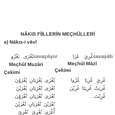
NÂKIS FİİLLERİN MEÇHÛLLERİ
a) Nâkıs-i vâvî
يُغْزَى يَغْزُو
savaşılıyor
غُزِيَ غَزَا
savaşıldı
Meçhûl Mâzî
Meçhûl Muzâri
Çekimi
Çekimi
غُزِيَ غُزِيَا غُزُوا
يُغْزَى يُغْزَيَانِ يُغْزَوْنَ
غُزيَتْ غُزِيَتَا غُزِيْنَ
تُغْزَى تُغْزَيَانِ يُغْزَيْنَ
غُزِيْتَ…
تُغْزَى تُغْزَيَانِ تُغْزَوْنَ
تُغْزَيْنَ تُغْزَيَانِ تُغْزَيْنَ
أُغْزَى نُغْزىَ نُغْزىَ