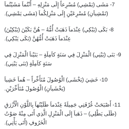
7- مَشَى (يَمْشِي) مُسْرِعاً إِلَى مَنْزِلِهِ – أَنْتُماَ مَشَيْتُماَ
(تَمْشِياَنِ) مُسْرِعَيْنِ إِلَى مَنْزِلِكُماَ (مَشَى يَمْشِي).
8- بَكَى (يَبْكِي) عِنْدَماَ ذَهَبَتْ أُمُّهُ – هُنَّ بَكَيْنَ (يَبْكِيْنَ)
عِنْدَماَ ذَهَبَتْ أُمُّهُنَّ (بَكَى يَبْكِي).
9- بَنَى (يَبْنِي) الْمَنْزِلَ فِي سَنَةٍ كاَمِلَةٍ – بَنَيْناَ الْمَنْزِلَ فِي
سَنَةٍ كاَمِلَةٍ (بَنَى يَبْنِي).
10- خَشِيَ (يَخْشَى) الْوُصُولَ مُتَأَخِّراً – هُماَ خَشِياَ
(يَخْشَياَنِ) الْوُصُولَ مُتَأَخِّرَيْنِ.
11- أَصْبَحَتْ غُرْفَتِي جَمِيلَةً عِنْدَماَ طَلَيْتُهاَ بِاللَّوْنِ الْأَزْرَقِ
(طَلَى يَطْلِي) – ذَهَباَ إِلَى الْمَنْزِلِ الَّذِي أَتَى مِنْهُ صَوْتُ
الْخَرُوفِ (أَتَى يَأْتِي).