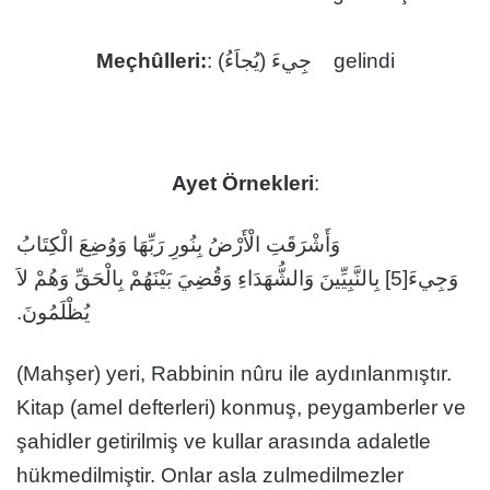
Meçhûlleri:
: جِيءَ (يُجاَءُ) gelindi
Ayet Örnekleri
:
وَأَشْرَقَتِ الْأَرْضُ بِنُورِ رَبِّهَا وَوُضِعَ الْكِتَابُ
وَجِيءَ[5] بِالنَّبِيِّينَ وَالشُّهَدَاءِ وَقُضِيَ بَيْنَهُمْ بِالْحَقِّ وَهُمْ لاَ
يُظْلَمُونَ.
(Mahşer) yeri, Rabbinin nûru ile aydınlanmıştır.
Kitap (amel defterleri) konmuş, peygamberler ve
şahidler getirilmiş ve kullar arasında adaletle
hükmedilmiştir. Onlar asla zulmedilmezler