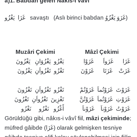
a)1. Babdan gelen Nâkıs-i vâvî
غَزَا يَغْزُو savaştı (Aslı birinci babdan غَزَوَ يَغْزُوُ)
Muzâri Çekimi
Mâzî Çekimi
غَزَا غَزَواَ غَزَوْا
يَغْزُو يَغْزُوَانِ يَغْزُونَ
غَزَتْ غَزَتَا غَزَوْنَ
تَغْزُو تَغْزُواَنِ يَغْزُونَ
غَزَوْتَ غَزَوْتُماَ غَزَوْتُمْ
تَغْزُو تَغْزُواَنِ تَغْزُونَ
غَزَوْتِ غَزَوْتُماَ غَزَوْتُنَّ
تَغْزِينَ تَغْزُواَنِ تَغْزُونَ
غَزَوْتُ غَزَوْناَ غَزَوْناَ
أَغْزُو نَغْزُو نَغْزُو
Görüldüğü gibi, nâkıs-i vâvî fiil,
mâzi çekiminde
;
müfred gâibde (غَزَا) olarak gelmişken tesniye