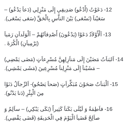
12- دَعَوْتُ (أَدْعُو) صَدِيقِي إِلَى مَنْزِلِي (دَعاَ يَدْعُو) –
سَعَيْناَ (نَسْعَى) بَيْنَ الناَّسِ بِالْحَقِّ (سَعَى يَسْعَى).
13- اَلْأَوْلاَدُ دَعَوْا (يَدْعُونَ) أَصْدِقاَئَهُمْ – اَلْوَلَداَنِ رَمَياَ
(يَرْمِياَنِ) الْكُرَةَ .
14- اَلبَناَتُ مَضَيْنَ إِلَى مَناَزِلِهِنَّ مُسْرِعاَتٍ (مَضَى يَمْضِي)
– مَشَيْناَ إِلَى مَنْزِلِناَ مُسْرِعِينَ (مَشَى يَمْشِي).
15- اَلْبَناَتُ صَحَوْنَ مُبَكِّراَتٍ (صَحاَ يَصْحُو)- اَلرِّجاَلُ دَنَوْا
مِنَ الْبِئْرِ (دَنا يَدْنُو).
16- فاَطِمَةُ وَ لَيْلَى بَكَتاَ كَثِيراً (بَكَى يَبْكِي) – ساَلِمٌ وَ
صاَلِحٌ قَضَياَ الْيَوْمَ فِي الْحَدِيقَةِ (قَضَى يَقْضِي).