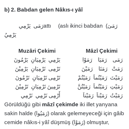
b) 2. Babdan gelen Nâkıs-ı yâî
رَمَى يَرْمِيattı (aslı ikinci babdan (رَمَىَ
يَرْمِيُ
Muzâri Çekimi
Mâzî Çekimi
رَمَى رَمَيَا رَمَوْا
يَرْمِي يَرْمِيَانِ يَرْمُونَ
رَمَتْ رَمَتَا رَمَيْنَ
تَرْمِى تَرْمِيَانِ يَرْمِيْنَ
رَمَيْتَ رَمَيْتُماَ رَمَيْتُمْ
تَرْمِى تَرْمِيَانِ تَرْمُونَ
رَمَيْتِ رَمَيْتُماَ رَمَيْتُنَّ
تَرْمِينَ تَرْمِيَانِ تَرْمِيْنَ
رَمَيْتُ رَمَيْناَ رَمَيْناَ
أَرْمِى نَرْمِي نَرْمِي
Görüldüğü gibi
mâzî
çekimde
iki illet yanyana
sakin halde (رَمَيُوا) olarak gelemeyeceği için gâib
cemide nâkıs-i yâî düşmüş (رَمَوْا) olmuştur,