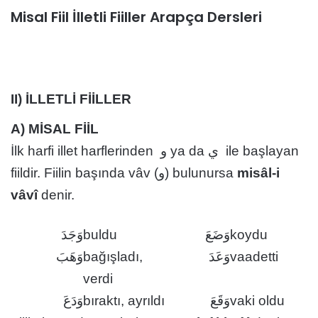
Misal Fiil İlletli Fiiller Arapça Dersleri
II) İLLETLİ FİİLLER
A) MİSAL FİİL
İlk harfi illet harflerinden و ya da ي ile başlayan
fiildir. Fiilin başında vâv (و) bulunursa
misâl-i
vâvî
denir.
وَجَدَ
buldu
وَضَعَ
koydu
وَهَبَ
bağışladı,
وَعَدَ
vaadetti
verdi
وَدَعَ
bıraktı, ayrıldı
وَقَعَ
vaki oldu