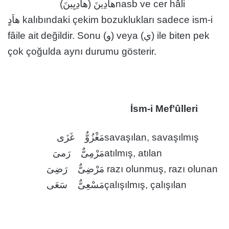
هاَدِينَ (هاَدِيِينَ)
nasb ve cer hâli
هاَدٍ kalıbındaki çekim bozuklukları sadece ism-i
fâile ait değildir. Sonu (و) veya (ي) ile biten pek
çok çoğulda aynı durumu gösterir.
İsm-i Mef’ûlleri
مَغْزُوٌّ غَزَى
savaşılan, savaşılmış
مَرْمِىٌّ رَمىَ
atılmış, atılan
مَرْضِىٌّ رَضِىَ
razı olunmuş, razı olunan
مَسْعِىٌّ سَعَى
çalışılmış, çalışılan