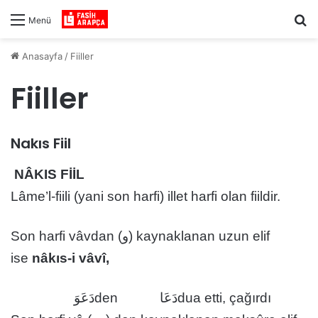
Ar
Menü
Anasayfa
/
Fiiller
Fiiller
Nakıs Fiil
NÂKIS FİİL
Lâme’l-fiili (yani son harfi) illet harfi olan fiildir.
Son harfi vâvdan (و) kaynaklanan uzun elif
ise
nâkıs-i vâvî,
دَعَوَ
den
دَعَا
dua etti, çağırdı