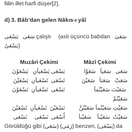
fiilin illet harfi düşer[2].
d) 3. Bâb’dan gelen Nâkıs-ı yâî
سَعَى يَسْعَى çalıştı (aslı üçüncü babdan سَعَىَ
يَسْعَىُ)
Muzâri Çekimi
Mâzî Çekimi
سَعَى سَعَياَ سَعَوْا
يَسْعَى يَسْعَياَنِ يَسْعَوْنَ
سَعَتْ سَعَتاَ سَعَيْنَ
تَسْعَى تَسْعَياَنِ يَسْعَيْنَ
سَعَيْتَ سَعَيْتُماَ
تَسْعَى تَسْعَياَنِ تَسْعَوْنَ
سَعَيْتُمْ
سَعَيْتِ سَعَيْتُماَ سَعَيْتُنَّ
تَسْعَيْنَ تَسْعَياَنِ تَسْعَيْنَ
سَعَيْتُ سَعَيْناَ سَعَيْناَ
أَسْعَى نَسْعَى نَسْعَى
Görüldüğü gibi (سَعَى) (رَمَى) benzeri, (يَسْعَى) da