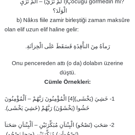
(أَ لَمْ تَرَيْ) – أَلَمْ تَرَيِ
Çocuğu görmedin mi?
الْوَلَدَ؟
b) Nâkıs fiile zamir birleştiği zaman maksûre
olan elif uzun elif haline gelir:
رَماَهُ مِنَ الناَّفِذَةِ فَسَقَطَ عَلَى الْخِزاَنَةِ.
Onu pencereden attı (o da) dolabın üzerine
düştü.
Cümle Örnekleri:
1- خَشِيَ (يَخْشَى)[4] الْمُؤْمِنُونَ رَبَّهُمْ – اَلْمُؤْمِنُونَ
خَشُوا (يَخْشَوْنَ) رَبَّهُمْ (خَشِيَ يَخْشَى).
2- صَحَتِ (تَصْحُو) الْبِنْتاَنِ مُبَكِّرَتَيْنِ – اَلْبِنْتاَنِ صَحَتاَ
(تَصْحُواَنِ) مُبَكِّرَتَيْنِ (صَحا يَصْحُو).