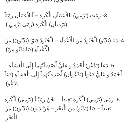
3- رَمَتِ (تَرْمِي) اللاَّعِبَتاَنِ الْكُرَةَ – اَللاَّعِبَتاَنِ رَمَتاَ
(تَرْمِياَنِ) الْكُرَةَ (رَمَى يَرْمِي ).
4- دَنَا (يَدْنُو) الْجُنُودُ مِنَ الْأَعْداَءِ – الْجُنُودُ دَنَوْا (يَدْنُونَ) مِنَ
الْأَعْداَءِ (دَنَا يَدْنُو مِنْ).
5- دَعاَ (يَدْعُو) أَحْمَدُ وَ عَلِيٌّ أَصْدِقاَئَهُماَ إِلَى الْعَشاَءِ –
أَحْمَدُ وَ عَلِيٌّ دَعَواَ (يَدْعُواَنِ) أَصْدِقاَئَهُماَ إِلَى الْعَشاَءِ (دَعاَ
يَدْعُو).
6- رَمَى (يَرْمِي) الْكُرَةَ بَعِيداً – نَحْنُ رَمَيْناَ (نَرْمِي) الْكُرَةَ
بَعِيداً – دَنَا (يَدْنُو) مِنَ الْبَحْرِ – هُنَّ دَنَوْنَ (تَدْنُونَ) مِنَ
الْبَحْرِ.