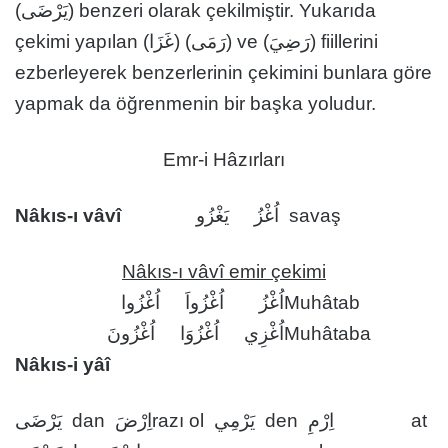
(يَرْضَى) benzeri olarak çekilmiştir. Yukarıda
çekimi yapılan (غَزَا) (رَمَى) ve (رَضِيَ) fiillerini
ezberleyerek benzerlerinin çekimini bunlara göre
yapmak da öğrenmenin bir başka yoludur.
Emr-i Hâzırları
Nâkıs-ı vâvî
اُغْزُ يَغْزُو savaş
Nâkıs-ı vâvî emir çekimi
اُغْزُ اُغْزُواَ اُغْزُوا
Muhâtab
اُغْزِي اُغْزُوَا اُغْزُونَ
Muhâtaba
Nâkıs-i yâî
اِرْضَ dan يَرْضَى
razı ol
اِرْمِ den يَرْمِي
at