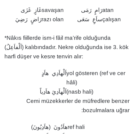
غَازٍ غَزَى
savaşan
رَامٍ رَمَى
atan
رَاضٍ رَضِيَ
razı olan
ساَعٍ سَعَى
çalışan
*Nâkıs fiillerde ism-i fâil ma’rife olduğunda
(اَلْفاَعِلُ) kalıbındadır. Nekre olduğunda ise 3. kök
harfi düşer ve kesre tenvin alır:
اَلْهاَدِي هاَدٍ
yol gösteren (ref ve cer
hâli)
اَلْهاَدِيَ هاَدِياً
(nasb hali)
Cemi müzekkerler de müfredlere benzer
bozulmalara uğrar:
هاَدُونَ (هاَدِيُونَ)
ref hali