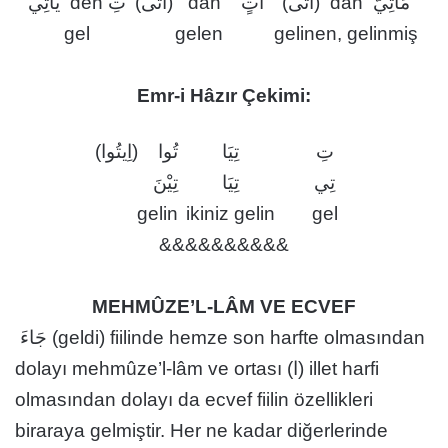
(أَتَى) dan مَأْتِيٌّ
(أَتَى) dan آتٍ
يَأْتِي den تِ
gel
gelen
gelinen, gelinmiş
Emr-i Hâzır Çekimi:
تِ
تِيَا
تُوا (اِيتُوا)
تِي
تِيَا
تِيْنَ
gelin
ikiniz gelin
gel
&&&&&&&&&&
MEHMÛZE’L-LÂM VE ECVEF
جَاءَ (geldi) fiilinde hemze son harfte olmasından
dolayı mehmûze’l-lâm ve ortası (ا) illet harfi
olmasından dolayı da ecvef fiilin özellikleri
biraraya gelmiştir. Her ne kadar diğerlerinde