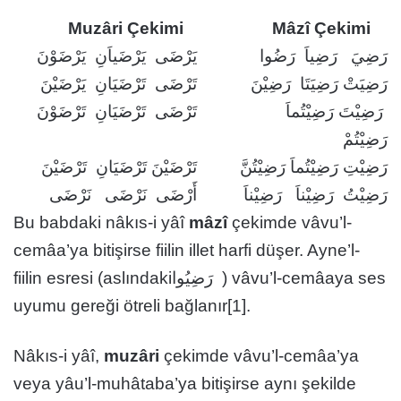
Muzâri Çekimi
Mâzî Çekimi
رَضِيَ رَضِياَ رَضُوا
يَرْضَى يَرْضَياَنِ يَرْضَوْنَ
رَضِيَتْ رَضِيَتَا رَضِيْنَ
تَرْضَى تَرْضَيَانِ يَرْضَيْنَ
رَضِيْتَ رَضِيْتُماَ
تَرْضَى تَرْضَيَانِ تَرْضَوْنَ
رَضِيْتُمْ
رَضِيْتِ رَضِيْتُماَ رَضِيْتُنَّ
تَرْضَيْنَ تَرْضَيَانِ تَرْضَيْنَ
رَضِيْتُ رَضِيْناَ رَضِيْناَ
أَرْضَى نَرْضَى نَرْضَى
Bu babdaki nâkıs-i yâî
mâzî
çekimde vâvu’l-
cemâa’ya bitişirse fiilin illet harfi düşer. Ayne’l-
fiilin esresi (aslındakiرَضِيُوا ) vâvu’l-cemâaya ses
uyumu gereği ötreli bağlanır[1].
Nâkıs-i yâî,
muzâri
çekimde vâvu’l-cemâa’ya
veya yâu’l-muhâtaba’ya bitişirse aynı şekilde