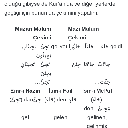
olduğu gibiyse de Kur’ân’da ve diğer yerlerde
geçtiği için bunun da çekimini yapalım:
Muzâri Malûm
Mâzî Malûm
Çekimi
Çekimi
يَجِئُ يَجِيئَانِ
geliyor
جَاءَ جَاءاَ جَاؤُوا
geldi
يَجِيئُونَ
جَاءَتْ جَاءَتَا جِئْنَ
تَجِئُ تَجِيئَانِ
يَجِئْنَ
جِئْتَ…
تَجِئُ…
Emr-i Hâzırı
İsm-i Fâil
İsm-i Mef’ûl
(جَاءَ)
(جَاءَ) den جَاءٍ
(يَجِئُ) danجِئْ
den مَجِيئٌ
gel
gelen
gelinen,
gelinmiş