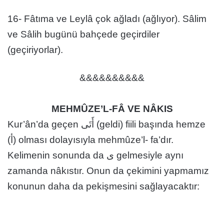
16- Fâtıma ve Leylâ çok ağladı (ağlıyor). Sâlim
ve Sâlih bugünü bahçede geçirdiler
(geçiriyorlar).
&&&&&&&&&&
MEHMÛZE’L-FÂ VE NÂKIS
Kur’ân’da geçen أَتَى (geldi) fiili başında hemze
(أ) olması dolayısıyla mehmûze’l- fa’dır.
Kelimenin sonunda da ى gelmesiyle aynı
zamanda nâkıstır. Onun da çekimini yapmamız
konunun daha da pekişmesini sağlayacaktır: