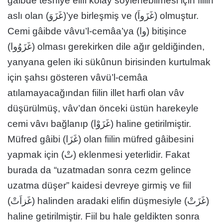
gâibde tesniye elifi kolay söylenebilmesi için fiilin
aslı olan (غَزَوَ)’ye birleşmiş ve (غَزَواَ) olmuştur.
Cemi gâibde vâvu’l-cemâa’ya (وا) bitişince
(غَزَوُوا) olması gerekirken dile ağır geldiğinden,
yanyana gelen iki sükûnun birisinden kurtulmak
için şahsı gösteren vâvü’l-cemâa
atılamayacağından fiilin illet harfi olan vâv
düşürülmüş, vâv’dan önceki üstün harekeyle
cemi vâvı bağlanıp (غَزَوْا) haline getirilmiştir.
Müfred gâibi (غَزَا) olan fiilin müfred gâibesini
yapmak için (تْ) eklenmesi yeterlidir. Fakat
burada da “uzatmadan sonra cezm gelince
uzatma düşer” kaidesi devreye girmiş ve fiil
(غَزاَتْ) halinden aradaki elifin düşmesiyle (غَزَتْ)
haline getirilmiştir. Fiil bu hale geldikten sonra