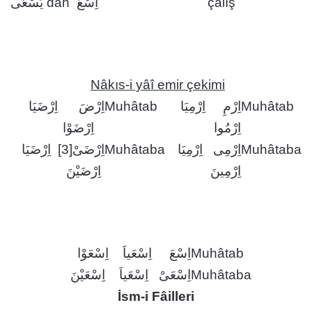
اِسْعَ dan يَسْعَى
çalış
Nâkıs-i yâî emir çekimi
اِرْضَ اِرْضَيَا
Muhâtab
اِرْمِ اِرْمِيَا
Muhâtab
اِرْمُوا
اِرْضَوْا
اِرْضَىْ[3] اِرْضَيَا
Muhâtaba
اِرْمِى اِرْمِيَا
Muhâtaba
اِرْمِينَ
اِرْضَيْنَ
اِسْعَ اِسْعَياَ اِسْعَوْا
Muhâtab
اِسْعَىْ اِسْعَياَ اِسْعَيْنَ
Muhâtaba
İsm-i Fâilleri