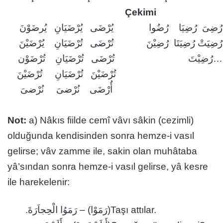
Çekimi
رُضِىَ رُضِيَا رُضُوا
يُرْضَى يُرْضَيَانِ يُرضَوْنَ
رُضِيَتْ رُضِيَتَا رُضِيْنَ
تُرْضَى تُرْضَيَانِ يُرْضَيْنَ
رُضِيْتَ…
تُرْضَى تُرْضَيَانِ تُرْضَوْن
تُرْضَيْنَ تُرْضَيَانِ تُرْضَيْنَ
أُرْضَى نُرْضىَ نُرْضىَ
Not:
a) Nâkıs fiilde cemî vâvı sâkin (cezimli)
olduğunda kendisinden sonra hemze-i vasıl
gelirse; vâv zamme ile, sakin olan muhâtaba
yâ’sından sonra hemze-i vasıl gelirse, yâ kesre
ile harekelenir:
(رَمَوْا) – رَمَوُا الْحِجاَرَةَ.
Taşı attılar.