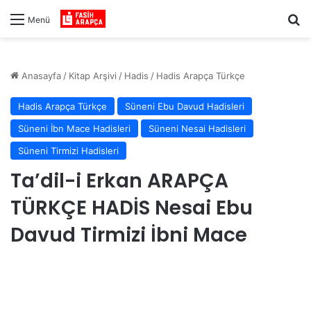
Ar
Menü
Anasayfa
/
Kitap Arşivi
/
Hadis
/
Hadis Arapça Türkçe
Hadis Arapça Türkçe
Süneni Ebu Davud Hadisleri
Süneni İbn Mace Hadisleri
Süneni Nesai Hadisleri
Süneni Tirmizi Hadisleri
Ta’dil-i Erkan ARAPÇA
TÜRKÇE HADİS Nesai Ebu
Davud Tirmizi İbni Mace