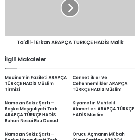
ARAPÇA
TÜRKÇE
HADİS
Malik
Ta'dil-i Erkan ARAPÇA TÜRKÇE HADİS Malik
İlgili Makaleler
Medine’nin Fazileti ARAPÇA
Cennetlikler Ve
TÜRKÇE HADİS Müslim
Cehennemlikler ARAPÇA
Tirmizi
TÜRKÇE HADİS Müslim
Namazın Sekiz Şartı –
Kıyametin Muhtelif
Başka Meşguliyeti Terk
Alametleri ARAPÇA TÜRKÇE
ARAPÇA TÜRKÇE HADİS
HADİS Müslim
Buhari Nesai Ebu Davud
Namazın Sekiz Şartı –
Orucu Açmanın Mübah