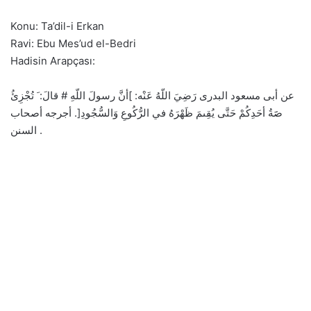
Konu: Ta’dil-i Erkan
Ravi: Ebu Mes’ud el-Bedri
Hadisin Arapçası:
عن أبى مسعود البدرى رَضِيَ اللّهُ عَنْه: ]أنَّ رسولَ اللّهِ # قالَ: َ تُجْزِئُ
صََةُ أحَدِكُمْ حَتَّى يُقِىمَ ظَهْرَهُ في الرُّكُوعِ وَالسُّجُودِ[. أجرجه أصحاب
السنن .