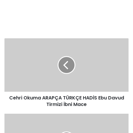
Cehri
Okuma
ARAPÇA
TÜRKÇE
HADİS
Ebu
Davud
Tirmizi
İbni
Cehri Okuma ARAPÇA TÜRKÇE HADİS Ebu Davud
Mace
Tirmizi İbni Mace
Ta'dil-
i
Erkan