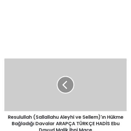
Resulullah
(Sallallahu
Aleyhi
ve
Sellem)'ın
Hükme
Bağladığı
Davalar
ARAPÇA
Resulullah (Sallallahu Aleyhi ve Sellem)'ın Hükme
TÜRKÇE
HADİS
Bağladığı Davalar ARAPÇA TÜRKÇE HADİS Ebu
Ebu
Davud Malik İbni Mace