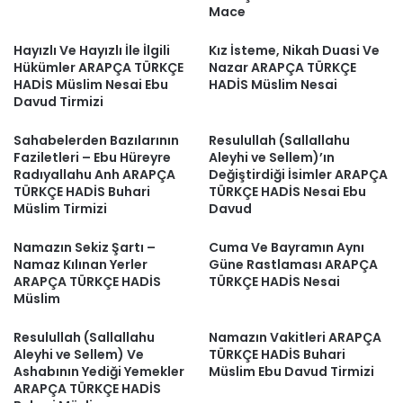
Mace
Hayızlı Ve Hayızlı İle İlgili
Kız İsteme, Nikah Duasi Ve
Hükümler ARAPÇA TÜRKÇE
Nazar ARAPÇA TÜRKÇE
HADİS Müslim Nesai Ebu
HADİS Müslim Nesai
Davud Tirmizi
Sahabelerden Bazılarının
Resulullah (Sallallahu
Faziletleri – Ebu Hüreyre
Aleyhi ve Sellem)’ın
Radıyallahu Anh ARAPÇA
Değiştirdiği İsimler ARAPÇA
TÜRKÇE HADİS Buhari
TÜRKÇE HADİS Nesai Ebu
Müslim Tirmizi
Davud
Namazın Sekiz Şartı –
Cuma Ve Bayramın Aynı
Namaz Kılınan Yerler
Güne Rastlaması ARAPÇA
ARAPÇA TÜRKÇE HADİS
TÜRKÇE HADİS Nesai
Müslim
Resulullah (Sallallahu
Namazın Vakitleri ARAPÇA
Aleyhi ve Sellem) Ve
TÜRKÇE HADİS Buhari
Ashabının Yediği Yemekler
Müslim Ebu Davud Tirmizi
ARAPÇA TÜRKÇE HADİS