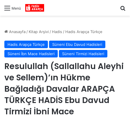
Ar
Menü
Anasayfa
/
Kitap Arşivi
/
Hadis
/
Hadis Arapça Türkçe
Hadis Arapça Türkçe
Süneni Ebu Davud Hadisleri
Süneni İbn Mace Hadisleri
Süneni Tirmizi Hadisleri
Resulullah (Sallallahu Aleyhi
ve Sellem)’ın Hükme
Bağladığı Davalar ARAPÇA
TÜRKÇE HADİS Ebu Davud
Tirmizi İbni Mace