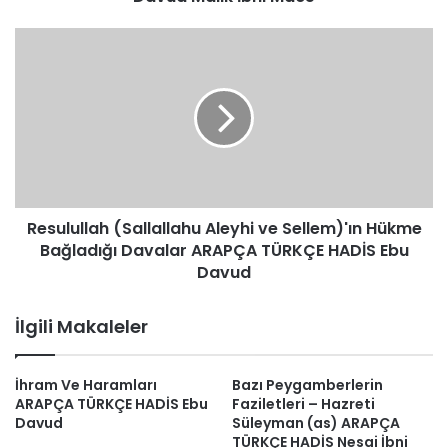
Davud
Malik
Resulullah
İbni
(Sallallahu
Mace
Aleyhi
ve
Sellem)'ın
Hükme
Bağladığı
Davalar
ARAPÇA
Resulullah (Sallallahu Aleyhi ve Sellem)'ın Hükme
TÜRKÇE
HADİS
Bağladığı Davalar ARAPÇA TÜRKÇE HADİS Ebu
Ebu
Davud
Davud
İlgili Makaleler
İhram Ve Haramları
Bazı Peygamberlerin
ARAPÇA TÜRKÇE HADİS Ebu
Faziletleri – Hazreti
Davud
Süleyman (as) ARAPÇA
TÜRKÇE HADİS Nesai İbni