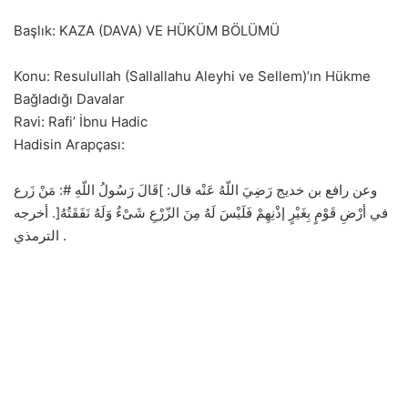
Başlık: KAZA (DAVA) VE HÜKÜM BÖLÜMÜ
Konu: Resulullah (Sallallahu Aleyhi ve Sellem)’ın Hükme
Bağladığı Davalar
Ravi: Rafi’ İbnu Hadic
Hadisin Arapçası:
وعن رافع بن خديج رَضِيَ اللّهُ عَنْه قال: ]قَالَ رَسُولُ اللّهِ #: مَنْ زَرع
في أرْضِ قَوْمٍ بِغَيْرٍ إذْنِهِمْ فَلَيْسَ لَهُ مِنَ الزّرْعِ شَىْءٌ وَلَهُ نَفَقَتُهُ[. أخرجه
الترمذي .