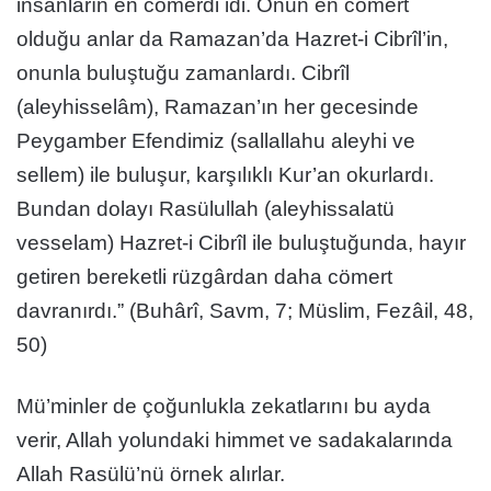
insanların en cömerdi idi. Onun en cömert
olduğu anlar da Ramazan’da Hazret-i Cibrîl’in,
onunla buluştuğu zamanlardı. Cibrîl
(aleyhisselâm), Ramazan’ın her gecesinde
Peygamber Efendimiz (sallallahu aleyhi ve
sellem) ile buluşur, karşılıklı Kur’an okurlardı.
Bundan dolayı Rasülullah (aleyhissalatü
vesselam) Hazret-i Cibrîl ile buluştuğunda, hayır
getiren bereketli rüzgârdan daha cömert
davranırdı.” (Buhârî, Savm, 7; Müslim, Fezâil, 48,
50)
Mü’minler de çoğunlukla zekatlarını bu ayda
verir, Allah yolundaki himmet ve sadakalarında
Allah Rasülü’nü örnek alırlar.