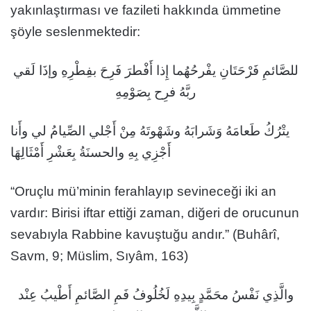
yakınlaştırması ve fazileti hakkında ümmetine
şöyle seslenmektedir:
للصَّائمِ فَرْحَتَانِ يفْرحُهُما إِذا أَفْطرَ فَرِحَ بفِطْرِهِ وإذَا لَقي
ربَّهُ فرِح بِصَوْمِهِ
يتْرُكُ طَعامَهُ وَشَرابَهُ وشَهْوتَهُ مِنْ أَجْلي الصِّيامُ لي وأَنا
أَجْزِي بِهِ والحسنَةُ بِعَشْرِ أَمْثَالِهَا
“Oruçlu mü’minin ferahlayıp sevineceği iki an
vardır: Birisi iftar ettiği zaman, diğeri de orucunun
sevabıyla Rabbine kavuştuğu andır.” (Buhârî,
Savm, 9; Müslim, Sıyâm, 163)
والَّذِي نَفْسُ محَمَّدٍ بِيدِهِ لَخُلُوفُ فَمِ الصَّائمِ أَطْيبُ عِنْد