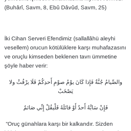
(Buhârî, Savm, 8, Ebû Dâvûd, Savm, 25)
İki Cihan Serveri Efendimiz (sallallâhü aleyhi
vesellem) orucun kötülüklere karşı muhafazasını
ve oruçlu kimseden beklenen tavrı ümmetine
şöyle haber verir:
والصِّيامُ جُنَّةٌ فَإِذا كَانَ يوْمُ صوْمِ أَحدِكُمْ فَلَا يرْفُثْ ولا
يَصْخَبْ
فَإِنْ سَابَّهُ أَحدٌ أَوْ قاتَلَهُ فَلْيقُلْ إِنِّي صَائمٌ
“Oruç günahlara karşı bir kalkandır. Sizden