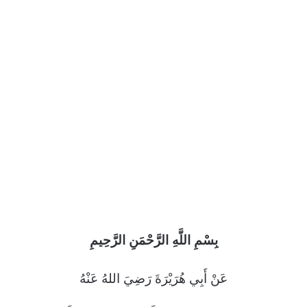
بِسْمِ اللَّهِ الرَّحْمَنِ الرَّحِيم
عَنْ أَبِي هُرَيْرَةَ رَضِيَ اللهُ عَنْهُ