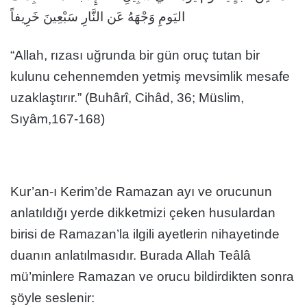
اليَومِ وَجْهَهُ عَن النَّارِ سَبْعِينَ خَرِيفاً
“Allah, rızası uğrunda bir gün oruç tutan bir
kulunu cehennemden yetmiş mevsimlik mesafe
uzaklaştırır.” (Buhârî, Cihâd, 36; Müslim,
Sıyâm,167-168)
Kur’an-ı Kerim’de Ramazan ayı ve orucunun
anlatıldığı yerde dikketmizi çeken husulardan
birisi de Ramazan’la ilgili ayetlerin nihayetinde
duanın anlatılmasıdır. Burada Allah Teâlâ
mü’minlere Ramazan ve orucu bildirdikten sonra
şöyle seslenir: