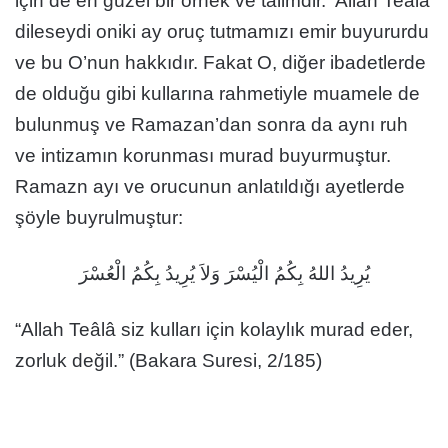
için de en güzel bir örnek ve talimdir. Allah Teâlâ
dileseydi oniki ay oruç tutmamızı emir buyururdu
ve bu O’nun hakkıdır. Fakat O, diğer ibadetlerde
de olduğu gibi kullarına rahmetiyle muamele de
bulunmuş ve Ramazan’dan sonra da aynı ruh
ve intizamın korunması murad buyurmuştur.
Ramazn ayı ve orucunun anlatıldığı ayetlerde
şöyle buyrulmuştur:
يُرِيدُ اللهُ بِكُمُ الْيُسْرَ وَلاَ يُرِيدُ بِكُمُ الْعُسْرَ
“Allah Teâlâ siz kulları için kolaylık murad eder,
zorluk değil.” (Bakara Suresi, 2/185)