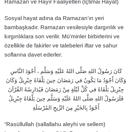
Ramazan ve Hayır Faaliyetleri (İçtimai Hayat)
Sosyal hayat adına da Ramazan’ın yeri
bambaşkadır. Ramazan vesilesiyle dargınlık ve
kırgınlıklara son verilir. Mü’minler birbirlerini ve
özellikle de fakirler ve talebeleri iftar ve sahur
soflarına davet ederler.
كَانَ رَسُولُ اللهِ صَلَّى اللهُ عَلَيْهِ وَسَلَّم ، أَجْوَدَ النَّاسِ
وَكَانَ أَجْوَدُ مَا يَكُونُ في رَمَضَانَ حِينَ يَلْقَاهُ جِبْرِيلُ وَكَانَ
جِبْرِيلُ يَلْقَاهُ في كُلِّ لَيْلَةٍ مِنْ رَمَضَانَ فَيُدَارِسُهُ القُرْآنَ
فَلَرَسُولُ اللهِ صَلَّى اللهُ عَلَيْهِ وَسَلَّم حِينَ يَلْقَاهُ جِبْرِيلُ
أَجْوَدُ بِالخَيْرِ مِنَ الرِّيحِ المُرْسَلَةِ
“Rasüllullah (sallallahu aleyhi ve sellem)