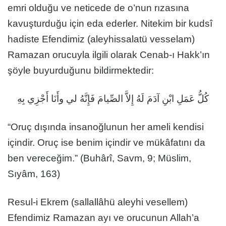
emri olduğu ve neticede de o’nun rızasına
kavuşturduğu için eda ederler. Nitekim bir kudsî
hadiste Efendimiz (aleyhissalatü vesselam)
Ramazan orucuyla ilgili olarak Cenab-ı Hakk’ın
şöyle buyurduğunu bildirmektedir:
كُلُّ عَمَلِ ابْنِ آدَمَ لَهُ إِلاَّ الصِّيامَ فَإِنَّهُ لي وأَنَا أَجْزِي بِهِ
“Oruç dışında insanoğlunun her ameli kendisi
içindir. Oruç ise benim içindir ve mükâfatını da
ben vereceğim.” (Buhârî, Savm, 9; Müslim,
Sıyâm, 163)
Resul-i Ekrem (sallallâhü aleyhi vesellem)
Efendimiz Ramazan ayı ve orucunun Allah’a