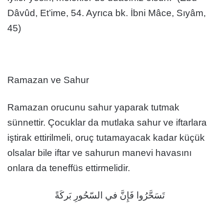
Dâvûd, Et’ime, 54. Ayrıca bk. İbni Mâce, Sıyâm,
45)
Ramazan ve Sahur
Ramazan orucunu sahur yaparak tutmak
sünnettir. Çocuklar da mutlaka sahur ve iftarlara
iştirak ettirilmeli, oruç tutamayacak kadar küçük
olsalar bile iftar ve sahurun manevi havasını
onlara da teneffüs ettirmelidir.
تَسَحَّرُوا فَإِنَّ في السّحُورِ بَركَةً