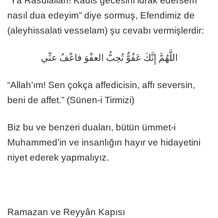
“Yâ Rasülallah! Kadis gecesini idrak edersem
nasıl dua edeyim” diye sormuş, Efendimiz de
(aleyhissalati vesselam) şu cevabı vermişlerdir:
اللَّهُمَّ إِنَّكَ عَفُوٌّ تُحِبُّ العفْوَ فاعْفُ عنِّي
“Allah’ım! Sen çokça affedicisin, affı seversin,
beni de affet.” (Sünen-i Tirmizi)
Biz bu ve benzeri duaları, bütün ümmet-i
Muhammed’in ve insanlığın hayır ve hidayetini
niyet ederek yapmalıyız.
Ramazan ve Reyyân Kapısı