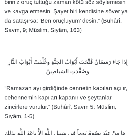
biriniz oruç tuttuğu zaman kötü söz söylemesin
ve kavga etmesin. Şayet biri kendisine söver ya
da sataşırsa: ‘Ben oruçluyum’ desin.” (Buhârî,
Savm, 9; Müslim, Sıyâm, 163)
إِذا جَاءَ رَمَضَانُ فُتِّحَتْ أَبْوَابُ الجنَّةِ وغُلِّقَتْ أَبْوَابُ النَّارِ
وصُفِّدَتِ الشياطِينُ
“Ramazan ayı girdiğinde cennetin kapıları açılır,
cehennemin kapıları kapanır ve şeytanlar
zincirlere vurulur.” (Buhârî, Savm 5; Müslim,
Sıyâm, 1-5)
مَا مِنْ عبْدٍ يصُومُ يَوماً في سَبِيلِ اللَّه إِلاَّ باعَدَ اللَّه بِذلك