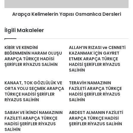
Arapça Kelimelerin Yapısı Osmanlıca Dersleri
İlgili Makaleler
KİBİR VE KENDİNİ
ALLAH’IN RIZASI ve CENNETİ
BEĞENMENİN HARAM OLUŞU
KAZANMAK İÇİN GAYRET
ARAPÇA TÜRKÇE HADİSİ
ETMEK ARAPÇA TÜRKÇE
ŞERİFLER RİYAZUS SALİHİN
HADİSİ ŞERİFLER RİYAZUS
SALİHİN
KANAAT, TOK GÖZLÜLÜK VE
TERAVİH NAMAZININ
ORTA YOLU SEÇMEK ARAPÇA
FAZİLETİ ARAPÇA TÜRKÇE
TÜRKÇE HADİSİ ŞERİFLER
HADİSİ ŞERİFLER RİYAZUS
RİYAZUS SALİHİN
SALİHİN
SABAH VE İKİNDİ NAMAZININ
ABDEST ALMANIN FAZİLETİ
FAZİLETİ ARAPÇA TÜRKÇE
ARAPÇA TÜRKÇE HADİSİ
HADİSİ ŞERİFLER RİYAZUS
ŞERİFLER RİYAZUS SALİHİN
SALİHİN