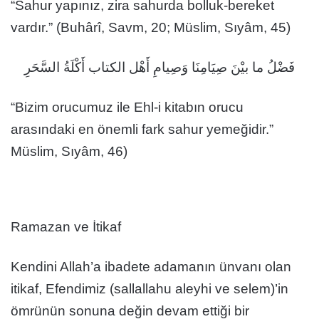
“Sahur yapınız, zira sahurda bolluk-bereket
vardır.” (Buhârî, Savm, 20; Müslim, Sıyâm, 45)
فَضْلُ ما بيْنَ صِيَامِنَا وَصِيامِ أَهْل الكتاب أَكْلَةُ السَّحَرِ
“Bizim orucumuz ile Ehl-i kitabın orucu
arasındaki en önemli fark sahur yemeğidir.”
Müslim, Sıyâm, 46)
Ramazan ve İtikaf
Kendini Allah’a ibadete adamanın ünvanı olan
itikaf, Efendimiz (sallallahu aleyhi ve selem)’in
ömrünün sonuna değin devam ettiği bir