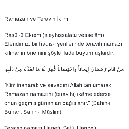
Ramazan ve Teravih İklimi
Rasûl-ü Ekrem (aleyhissalatu vesselâm)
Efendimiz, bir hadis-i şeriflerinde teravih namazı
kılmanın önemini şöyle ifade buyurmuşlardır:
منْ قَامَ رَمَضَانَ إِيماناً واحْتِساباً غُفِرَ لَهُ مَا تَقَدَّمَ مِنْ ذَنْبِهِ
“Kim inanarak ve sevabını Allah’tan umarak
Ramazan namazını (teravihi) ikâme ederse
onun geçmiş günahları bağışlanır.” (Sahih-i
Buhari, Sahih-i Müslim)
Teravih namazı Hanefî, Şafiî, Hanbelî