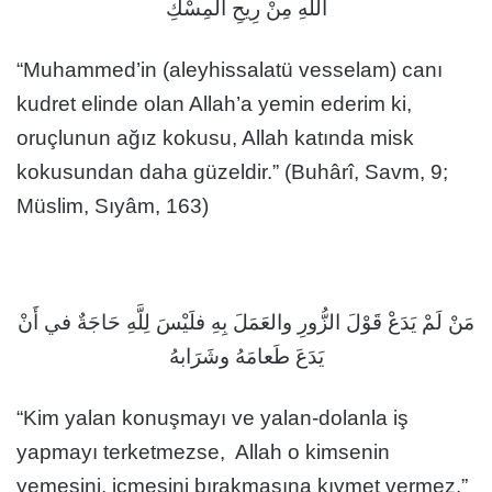
اللَّهِ مِنْ رِيحِ المِسْكِ
“Muhammed’in (aleyhissalatü vesselam) canı
kudret elinde olan Allah’a yemin ederim ki,
oruçlunun ağız kokusu, Allah katında misk
kokusundan daha güzeldir.” (Buhârî, Savm, 9;
Müslim, Sıyâm, 163)
مَنْ لَمْ يَدَعْ قَوْلَ الزُّورِ والعَمَلَ بِهِ فلَيْسَ لِلَّهِ حَاجَةٌ في أَنْ
يَدَعَ طَعامَهُ وشَرَابهُ
“Kim yalan konuşmayı ve yalan-dolanla iş
yapmayı terketmezse, Allah o kimsenin
yemesini, içmesini bırakmasına kıymet vermez.”