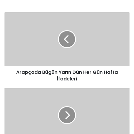
Arapçada
Bügün
Yarın
Dün
Her
Gün
Hafta
İfadeleri
Arapçada Bügün Yarın Dün Her Gün Hafta
İfadeleri
Arapça
Kelimelerin
Yapısı
Osmanlıca
Dersleri