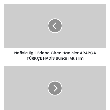
Nefisle
İlgili
Edebe
Giren
Hadisler
ARAPÇA
TÜRKÇE
HADİS
Buhari
Nefisle İlgili Edebe Giren Hadisler ARAPÇA
Müslim
TÜRKÇE HADİS Buhari Müslim
Nefisle
İlgili
Edebe
Giren
Hadisler
ARAPÇA
TÜRKÇE
HADİS
Tirmizi