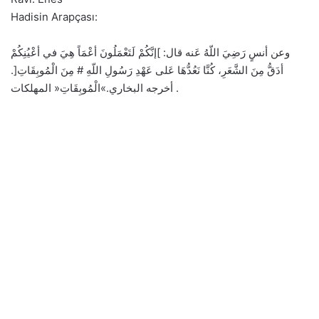
Hadisin Arapçası:
وعن أنسٍ رَضِيَ اللّهُ عَنه قال: ]إنَّكُمْ لَتَعْمَلُونَ أعْمَاً هِيَ في أعْيُنِكُمْ
أدَقُّ مِنَ الشَّعَرِ، كُنَّا نَعُدُّهَا عَلى عَهْدِ رَسُولِ اللّهِ # مِنَ الْمُوبِقَاتِ[.
أخرجه البخاري.»الْمُوبِقَاتِ« المهلكات .