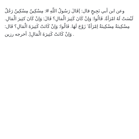
وعن ابن أبي نَجِيحٍ قال: ]قَالَ رَسُولُ اللّهِ #: مِسْكِينٌ مِسْكِينٌ رَجُلٌ
لَيْسَتْ لَهُ امْرَأةٌ. قَالُوا: وَإنْ كَانَ كَثِيرَ الْمَالِ؟ قَالَ: وَإنْ كَانَ كثِيرَ الْمَالِ.
مِسْكِينَةٌ مِسْكِينَةٌ اِمْرَأةٌ َ زَوْجَ لَهَا. قَالُوا: وَإنْ كَانَتْ كَثِيرَةَ الْمَالِ؟ قَال:
وَإنْ كَانَتْ كَثِيرَةَ الْمَالِ[. أخرجه رزين .