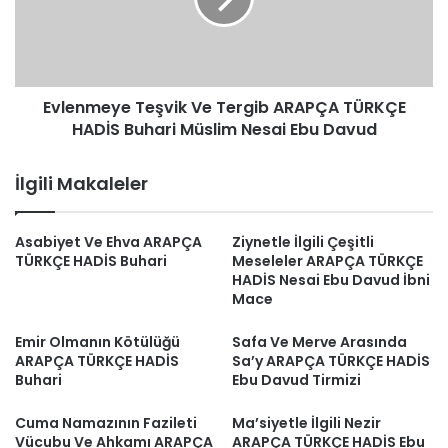
ARAPÇA
TÜRKÇE
HADİS
Buhari
Müslim
Evlenmeye Teşvik Ve Tergib ARAPÇA TÜRKÇE
Nesai
Ebu
HADİS Buhari Müslim Nesai Ebu Davud
Davud
İlgili Makaleler
Asabiyet Ve Ehva ARAPÇA
Ziynetle İlgili Çeşitli
TÜRKÇE HADİS Buhari
Meseleler ARAPÇA TÜRKÇE
HADİS Nesai Ebu Davud İbni
Mace
Emir Olmanın Kötülüğü
Safa Ve Merve Arasında
ARAPÇA TÜRKÇE HADİS
Sa’y ARAPÇA TÜRKÇE HADİS
Buhari
Ebu Davud Tirmizi
Cuma Namazının Fazileti
Ma’siyetle İlgili Nezir
Vücubu Ve Ahkamı ARAPÇA
ARAPÇA TÜRKÇE HADİS Ebu