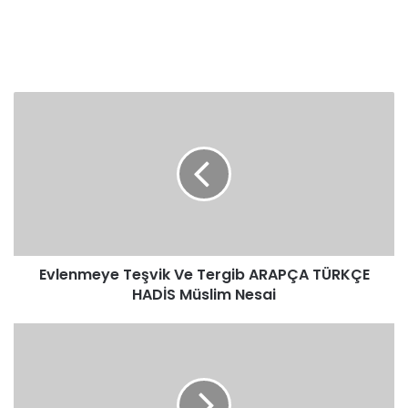
Evlenmeye
Teşvik
Ve
Tergib
ARAPÇA
TÜRKÇE
HADİS
Müslim
Nesai
Evlenmeye Teşvik Ve Tergib ARAPÇA TÜRKÇE
HADİS Müslim Nesai
Evlenmeye
Teşvik
Ve
Tergib