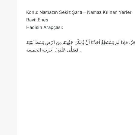
Konu: Namazın Sekiz Şartı – Namaz Kılınan Yerler
Ravi: Enes
Hadisin Arapçası:
إذَا لَمْ يَسْتَطِعْ أحَدُنَا أنْ يُمَكِّنَ جَبْهَتَهُ مِنَ ا‘رْضِ بَسَطَ ثَوْبَهُ
فَصَلَّى عَلَيْهِ[. أخرجه الخمسة .