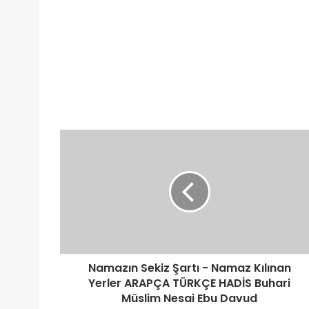
Namazın
Sekiz
Şartı
-
Namaz
Kılınan
Yerler
ARAPÇA
TÜRKÇE
Namazın Sekiz Şartı - Namaz Kılınan
HADİS
Buhari
Yerler ARAPÇA TÜRKÇE HADİS Buhari
Müslim
Müslim Nesai Ebu Davud