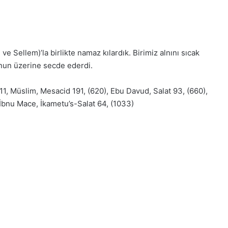
ve Sellem)’la birlikte namaz kılardık. Birimiz alnını sıcak
onun üzerine secde ederdi.
 11, Müslim, Mesacid 191, (620), Ebu Davud, Salat 93, (660),
), İbnu Mace, İkametu’s-Salat 64, (1033)