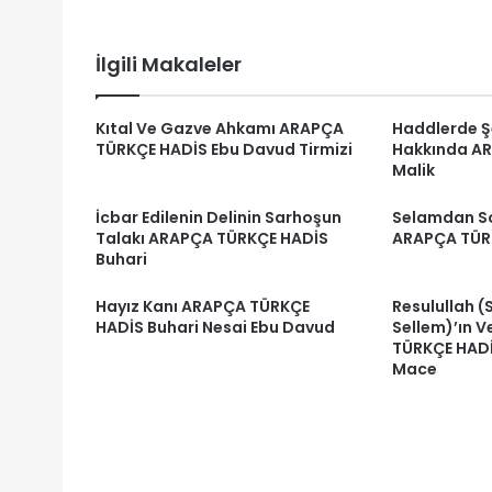
Nesai
Ebu
Davud
İlgili Makaleler
Kıtal Ve Gazve Ahkamı ARAPÇA
Haddlerde 
TÜRKÇE HADİS Ebu Davud Tirmizi
Hakkında A
Malik
İcbar Edilenin Delinin Sarhoşun
Selamdan S
Talakı ARAPÇA TÜRKÇE HADİS
ARAPÇA TÜR
Buhari
Hayız Kanı ARAPÇA TÜRKÇE
Resulullah (S
HADİS Buhari Nesai Ebu Davud
Sellem)’ın 
TÜRKÇE HADİS
Mace