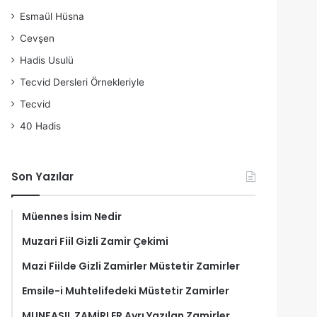
Esmaül Hüsna
Cevşen
Hadis Usulü
Tecvid Dersleri Örnekleriyle
Tecvid
40 Hadis
Son Yazılar
Müennes İsim Nedir
Muzari Fiil Gizli Zamir Çekimi
Mazi Fiilde Gizli Zamirler Müstetir Zamirler
Emsile-i Muhtelifedeki Müstetir Zamirler
MUNFASIL ZAMİRLER Ayrı Yazılan Zamirler