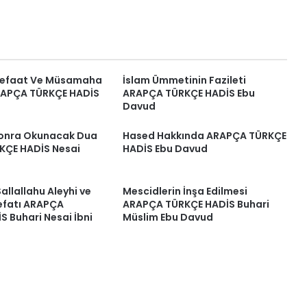
Şefaat Ve Müsamaha
İslam Ümmetinin Fazileti
RAPÇA TÜRKÇE HADİS
ARAPÇA TÜRKÇE HADİS Ebu
Davud
onra Okunacak Dua
Hased Hakkında ARAPÇA TÜRKÇE
KÇE HADİS Nesai
HADİS Ebu Davud
allallahu Aleyhi ve
Mescidlerin İnşa Edilmesi
Vefatı ARAPÇA
ARAPÇA TÜRKÇE HADİS Buhari
 Buhari Nesai İbni
Müslim Ebu Davud