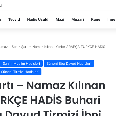
si
e
Tecvid
Hadis Usulü
Mazi
Muzari
Kane
İnne
amazın Sekiz Şartı – Namaz Kılınan Yerler ARAPÇA TÜRKÇE HADİS
Sahihi Müslim Hadisleri
Süneni Ebu Davud Hadisleri
Süneni Tirmizi Hadisleri
rtı – Namaz Kılınan
ÜRKÇE HADİS Buhari
 Davud Tirmizi İbni