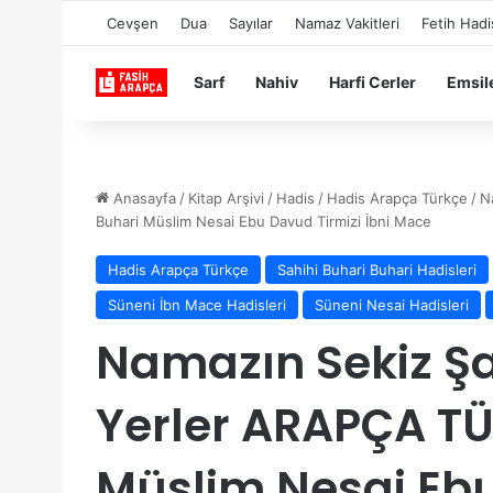
Cevşen
Dua
Sayılar
Namaz Vakitleri
Fetih Hadi
Sarf
Nahiv
Harfi Cerler
Emsil
Anasayfa
/
Kitap Arşivi
/
Hadis
/
Hadis Arapça Türkçe
/
N
Buhari Müslim Nesai Ebu Davud Tirmizi İbni Mace
Hadis Arapça Türkçe
Sahihi Buhari Buhari Hadisleri
Süneni İbn Mace Hadisleri
Süneni Nesai Hadisleri
Namazın Sekiz Şa
Yerler ARAPÇA T
Müslim Nesai Ebu