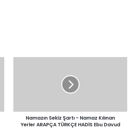
Namazın
Sekiz
Şartı
-
Namaz
Kılınan
Yerler
ARAPÇA
TÜRKÇE
Namazın Sekiz Şartı - Namaz Kılınan
HADİS
Ebu
Yerler ARAPÇA TÜRKÇE HADİS Ebu Davud
Davud