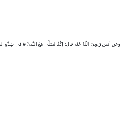
وعن أنس رَضِيَ اللّهُ عَنْه قال: ]كُنَّا نُصَلِّى مَعَ النَّبىِّ # في شِدَّةِ الحَرِّ، ف