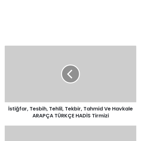
İstiğfar,
Tesbih,
Tehlil,
Tekbir,
Tahmid
Ve
Havkale
ARAPÇA
TÜRKÇE
İstiğfar, Tesbih, Tehlil, Tekbir, Tahmid Ve Havkale
HADİS
Tirmizi
ARAPÇA TÜRKÇE HADİS Tirmizi
İstiğfar,
Tesbih,