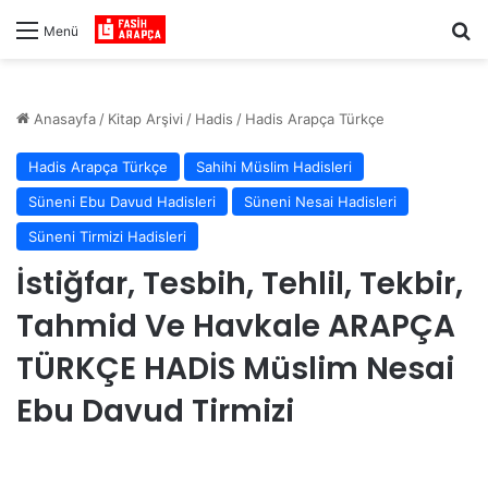
Ar
Menü
Anasayfa
/
Kitap Arşivi
/
Hadis
/
Hadis Arapça Türkçe
Hadis Arapça Türkçe
Sahihi Müslim Hadisleri
Süneni Ebu Davud Hadisleri
Süneni Nesai Hadisleri
Süneni Tirmizi Hadisleri
İstiğfar, Tesbih, Tehlil, Tekbir,
Tahmid Ve Havkale ARAPÇA
TÜRKÇE HADİS Müslim Nesai
Ebu Davud Tirmizi