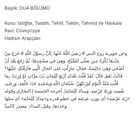
Başlık: DUA BÖLÜMÜ
Konu: İstiğfar, Tesbih, Tehlil, Tekbir, Tahmid Ve Havkale
Ravi: Cüveyriyye
Hadisin Arapçası:
وعن جويرية زوج النبي # رَضِيَ اللّهُ عَنْها: ]أنَّ رسوُلَ اللّهِ # خَرَجَ مِنْ
عِنْدهَا بُكْرَةً حِينَ صَلّى الصُّبْحَ، وَهِىَ في مَسْجِدِهَا، ثُمَّ رَجَعَ بَعْدَ أنْ
أضْحَى وَهِىَ جالِسَةٌ، فقَالَ: مَازِلْتِ عَلى الحَالِ الَّتِى فاَرَقْتُكِ عَلَيْهَا؟
قَالَتْ نَعَمْ. قاَلَ: لَقَدْ قُلْتُ بَعْدَكِ أرْبَعَ كَلِمَاتٍ ثََثَ مَرَّاتٍ لَوْ وُزِنَتْ بِمَا
قُلْتِ مُنْذُ الْيَوْمِ لَوَزَنَتْهُنَّ: سُبْحَانَ اللّهِ وَبِحَمْدِهِ عَدَدَ خَلْقِهِ، وَرِضَى
نَفْسِهِ، وَزِنَةَ عَرْشِهِ، وَمِدَادَ كَلِمَاتِهِ[. أخرجه الخمسة إ البخارى.وقوله
»زَنَة عَرْشِهِ« أى بوزن عرشه في عظم قدره.و»مِدَادَ كَلِمَاتِهِ« أى مثلها
وعددها، وقيل المداد: مصدر كالمدّ.