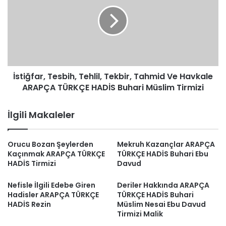
Tehlil,
Tekbir,
Tahmid
Ve
Havkale
ARAPÇA
TÜRKÇE
İstiğfar, Tesbih, Tehlil, Tekbir, Tahmid Ve Havkale
HADİS
Buhari
ARAPÇA TÜRKÇE HADİS Buhari Müslim Tirmizi
Müslim
Tirmizi
İlgili Makaleler
Orucu Bozan Şeylerden
Mekruh Kazançlar ARAPÇA
Kaçınmak ARAPÇA TÜRKÇE
TÜRKÇE HADİS Buhari Ebu
HADİS Tirmizi
Davud
Nefisle İlgili Edebe Giren
Deriler Hakkında ARAPÇA
Hadisler ARAPÇA TÜRKÇE
TÜRKÇE HADİS Buhari
HADİS Rezin
Müslim Nesai Ebu Davud
Tirmizi Malik