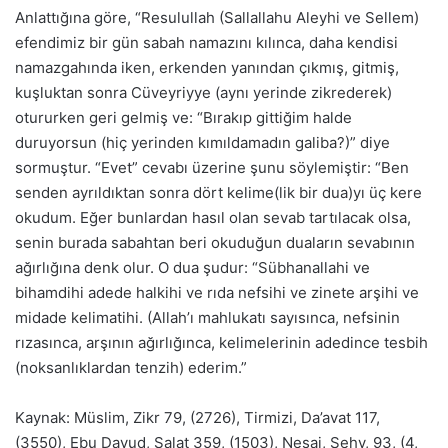
Anlattığına göre, “Resulullah (Sallallahu Aleyhi ve Sellem)
efendimiz bir gün sabah namazını kılınca, daha kendisi
namazgahında iken, erkenden yanından çıkmış, gitmiş,
kuşluktan sonra Cüveyriyye (aynı yerinde zikrederek)
otururken geri gelmiş ve: “Bırakıp gittiğim halde
duruyorsun (hiç yerinden kımıldamadın galiba?)” diye
sormuştur. “Evet” cevabı üzerine şunu söylemiştir: “Ben
senden ayrıldıktan sonra dört kelime(lik bir dua)yı üç kere
okudum. Eğer bunlardan hasıl olan sevab tartılacak olsa,
senin burada sabahtan beri okuduğun duaların sevabının
ağırlığına denk olur. O dua şudur: “Sübhanallahi ve
bihamdihi adede halkihi ve rıda nefsihi ve zinete arşihi ve
midade kelimatihi. (Allah’ı mahlukatı sayısınca, nefsinin
rızasınca, arşının ağırlığınca, kelimelerinin adedince tesbih
(noksanlıklardan tenzih) ederim.”
Kaynak: Müslim, Zikr 79, (2726), Tirmizi, Da’avat 117,
(3550), Ebu Davud, Salat 359, (1503), Nesai, Sehv, 93, (4,