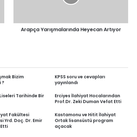
Arapça Yarışmalarında Heyecan Artıyor
ışmak Bizim
KPSS soru ve cevapları
 ?
yayınlandı
iseleri Tarihinde Bir
Erciyes İlahiyat Hocalarından
Prof.Dr. Zeki Duman Vefat Etti
iyat Fakültesi
Kastamonu ve Hitit İlahiyat
i Yrd. Doç. Dr. Emir
Ortak lisansüstü program
Etti
açacak