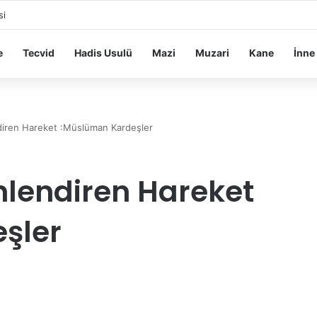
si
e
Tecvid
Hadis Usulü
Mazi
Muzari
Kane
İnne
diren Hareket :Müslüman Kardeşler
nlendiren Hareket
şler