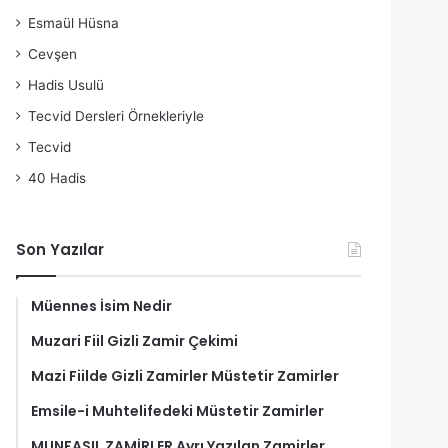
Esmaül Hüsna
Cevşen
Hadis Usulü
Tecvid Dersleri Örnekleriyle
Tecvid
40 Hadis
Son Yazılar
Müennes İsim Nedir
Muzari Fiil Gizli Zamir Çekimi
Mazi Fiilde Gizli Zamirler Müstetir Zamirler
Emsile-i Muhtelifedeki Müstetir Zamirler
MUNFASIL ZAMİRLER Ayrı Yazılan Zamirler