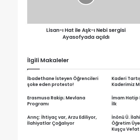
ı
Nebi
sergisi
Ayasofyada
Lisan-ı Hat ile Aşk-ı Nebi sergisi
açıldı
Ayasofyada açıldı
İlgili Makaleler
İbadethane İsteyen Öğrencileri
Kaderi Tart
şoke eden protesto!
Kaderimiz Mi
Erasmusa Rakip; Mevlana
İmam Hatip L
Programı
İlk
Arınç: İhtiyaç var, Arzu Ediliyor,
İnönü Ü. İlah
İlahiyatlar Çoğalıyor
Öğretim Üyes
Kuşçu Vefat 