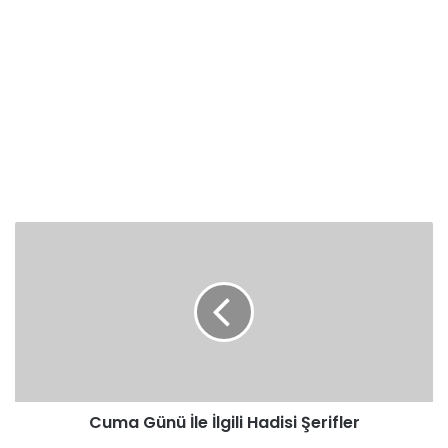
Cuma
Günü
İle
İlgili
Hadisi
Şerifler
Cuma Günü İle İlgili Hadisi Şerifler