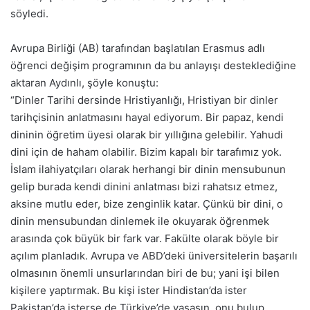
söyledi.
Avrupa Birliği (AB) tarafından başlatılan Erasmus adlı
öğrenci değişim programının da bu anlayışı desteklediğine
aktaran Aydınlı, şöyle konuştu:
“Dinler Tarihi dersinde Hristiyanlığı, Hristiyan bir dinler
tarihçisinin anlatmasını hayal ediyorum. Bir papaz, kendi
dininin öğretim üyesi olarak bir yıllığına gelebilir. Yahudi
dini için de haham olabilir. Bizim kapalı bir tarafımız yok.
İslam ilahiyatçıları olarak herhangi bir dinin mensubunun
gelip burada kendi dinini anlatması bizi rahatsız etmez,
aksine mutlu eder, bize zenginlik katar. Çünkü bir dini, o
dinin mensubundan dinlemek ile okuyarak öğrenmek
arasında çok büyük bir fark var. Fakülte olarak böyle bir
açılım planladık. Avrupa ve ABD’deki üniversitelerin başarılı
olmasının önemli unsurlarından biri de bu; yani işi bilen
kişilere yaptırmak. Bu kişi ister Hindistan’da ister
Pakistan’da isterse de Türkiye’de yaşasın, onu bulup