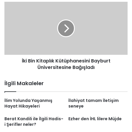
İki
Bin
Kitaplık
Kütüphanesini
Bayburt
Üniversitesine
Bağışladı
İki Bin Kitaplık Kütüphanesini Bayburt
Üniversitesine Bağışladı
İlgili Makaleler
İlim Yolunda Yaşanmış
İlahiyat tamam İletişim
Hayat Hikayeleri
seneye
Berat Kandili ile İlgili Hadis-
Ezher den İHL lilere Müjde
i Şerifler neler?